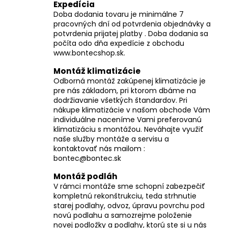
Expedícia
s
Doba dodania tovaru je minimálne 7
u
pracovných dní od potvrdenia objednávky a
potvrdenia prijatej platby . Doba dodania sa
počíta odo dňa expedície z obchodu
www.bontecshop.sk.
Montáž klimatizácie
Odborná montáž zakúpenej klimatizácie je
pre nás základom, pri ktorom dbáme na
dodržiavanie všetkých štandardov. Pri
nákupe klimatizácie v našom obchode Vám
individuálne naceníme Vami preferovanú
klimatizáciu s montážou. Neváhajte využiť
naše služby montáže a servisu a
kontaktovať nás mailom :
bontec@bontec.sk
Montáž podláh
V rámci montáže sme schopní zabezpečiť
kompletnú rekonštrukciu, teda strhnutie
starej podlahy, odvoz, úpravu povrchu pod
novú podlahu a samozrejme položenie
novej podložky a podlahy, ktorú ste si u nás