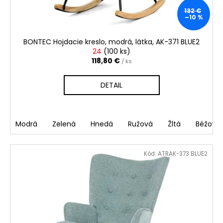
u
č
a
132 €
k
–10 %
m
t
e
o
BONTEC Hojdacie kreslo, modrá, látka, AK-371 BLUE2
v
24
(
100 ks
)
118,80 €
/ ks
DETAIL
Modrá
Zelená
Hnedá
Ružová
Žltá
Béžová
Kód:
ATRAK-373 BLUE2