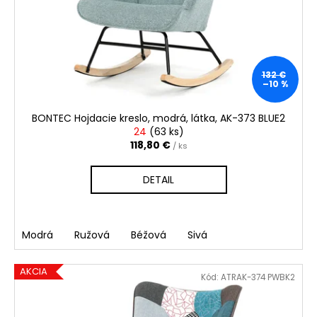
132 €
–10 %
BONTEC Hojdacie kreslo, modrá, látka, AK-373 BLUE2
24
(
63 ks
)
118,80 €
/ ks
DETAIL
Modrá
Ružová
Béžová
Sivá
AKCIA
Kód:
ATRAK-374 PWBK2