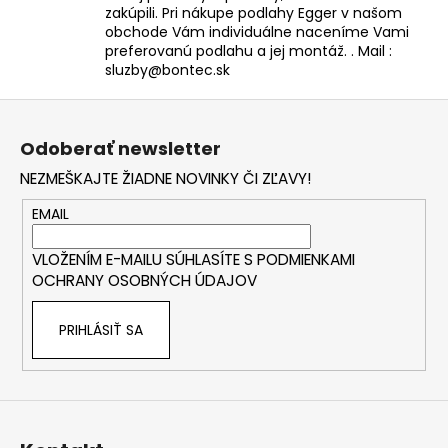
zakúpili. Pri nákupe podlahy Egger v našom
obchode Vám individuálne naceníme Vami
preferovanú podlahu a jej montáž. . Mail :
sluzby@bontec.sk
Z
á
Odoberať newsletter
p
NEZMEŠKAJTE ŽIADNE NOVINKY ČI ZĽAVY!
ä
t
EMAIL
i
VLOŽENÍM E-MAILU SÚHLASÍTE S
PODMIENKAMI
e
OCHRANY OSOBNÝCH ÚDAJOV
PRIHLÁSIŤ SA