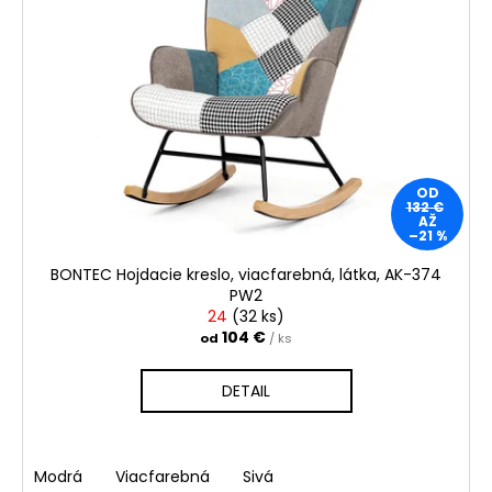
OD
132 €
AŽ
–21 %
BONTEC Hojdacie kreslo, viacfarebná, látka, AK-374
PW2
24
(
32 ks
)
104 €
od
/ ks
DETAIL
Modrá
Viacfarebná
Sivá