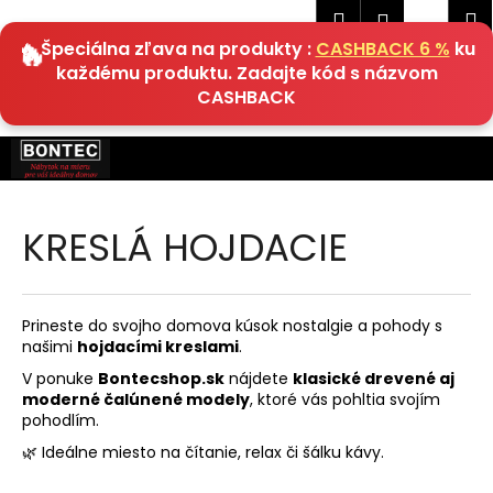
K
Hľadať
Náku
M
Prihlásen
EUR
o
🔥 Špeciálna zľava na produkty :
CASHBACK 6 %
ku
Späť
Späť
košík
š
každému produktu. Zadajte kód s názvom
í
CASHBACK
Č
k
o
Prejsť
p
na
obsah
o
t
KRESLÁ HOJDACIE
r
e
b
Prineste do svojho domova kúsok nostalgie a pohody s
u
našimi
hojdacími kreslami
.
j
V ponuke
Bontecshop.sk
nájdete
klasické drevené aj
moderné čalúnené modely
, ktoré vás pohltia svojím
e
pohodlím.
t
🌿 Ideálne miesto na čítanie, relax či šálku kávy.
e
n