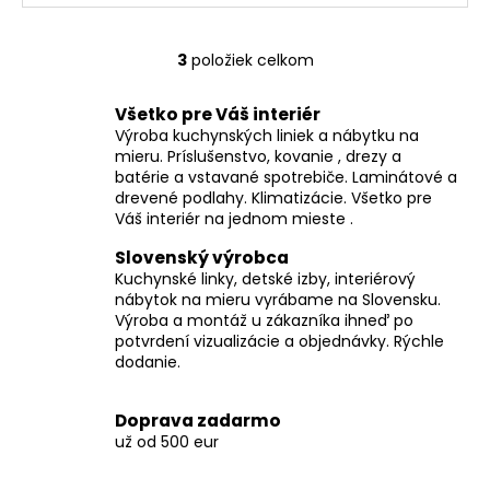
3
položiek celkom
O
v
Všetko pre Váš interiér
l
Výroba kuchynských liniek a nábytku na
á
mieru. Príslušenstvo, kovanie , drezy a
d
batérie a vstavané spotrebiče. Laminátové a
a
drevené podlahy. Klimatizácie. Všetko pre
c
Váš interiér na jednom mieste .
i
Slovenský výrobca
e
Kuchynské linky, detské izby, interiérový
p
nábytok na mieru vyrábame na Slovensku.
r
Výroba a montáž u zákazníka ihneď po
v
potvrdení vizualizácie a objednávky. Rýchle
k
dodanie.
y
v
Doprava zadarmo
ý
už od 500 eur
p
i