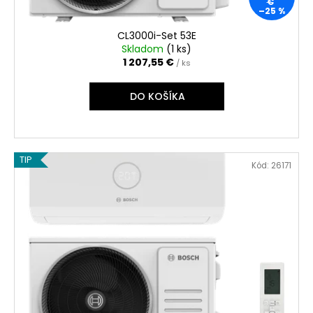
€
–25 %
CL3000i-Set 53E
Skladom
(
1 ks
)
1 207,55 €
/ ks
DO KOŠÍKA
TIP
Kód:
26171