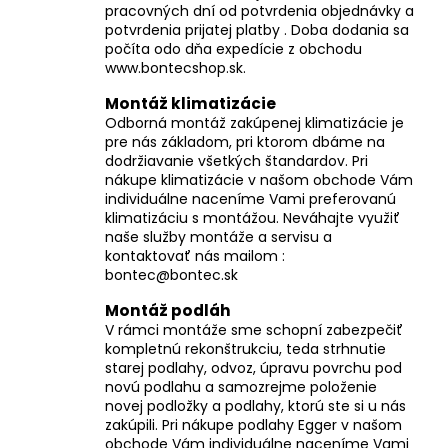
pracovných dní od potvrdenia objednávky a
potvrdenia prijatej platby . Doba dodania sa
počíta odo dňa expedície z obchodu
www.bontecshop.sk.
Montáž klimatizácie
Odborná montáž zakúpenej klimatizácie je
pre nás základom, pri ktorom dbáme na
dodržiavanie všetkých štandardov. Pri
nákupe klimatizácie v našom obchode Vám
individuálne naceníme Vami preferovanú
klimatizáciu s montážou. Neváhajte využiť
naše služby montáže a servisu a
kontaktovať nás mailom :
bontec@bontec.sk
Montáž podláh
V rámci montáže sme schopní zabezpečiť
kompletnú rekonštrukciu, teda strhnutie
starej podlahy, odvoz, úpravu povrchu pod
novú podlahu a samozrejme položenie
novej podložky a podlahy, ktorú ste si u nás
zakúpili. Pri nákupe podlahy Egger v našom
obchode Vám individuálne naceníme Vami