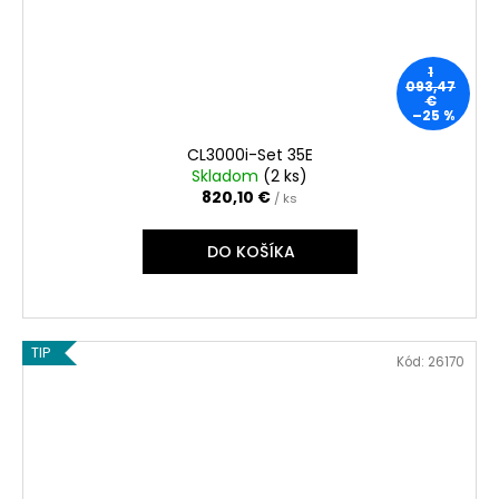
1
093,47
€
–25 %
CL3000i-Set 35E
Skladom
(
2 ks
)
820,10 €
/ ks
DO KOŠÍKA
TIP
Kód:
26170