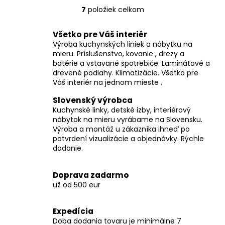
7
položiek celkom
O
v
Všetko pre Váš interiér
l
Výroba kuchynských liniek a nábytku na
á
mieru. Príslušenstvo, kovanie , drezy a
d
batérie a vstavané spotrebiče. Laminátové a
a
drevené podlahy. Klimatizácie. Všetko pre
c
Váš interiér na jednom mieste .
i
Slovenský výrobca
e
Kuchynské linky, detské izby, interiérový
p
nábytok na mieru vyrábame na Slovensku.
r
Výroba a montáž u zákazníka ihneď po
v
potvrdení vizualizácie a objednávky. Rýchle
k
dodanie.
y
v
Doprava zadarmo
ý
už od 500 eur
p
i
Expedícia
s
Doba dodania tovaru je minimálne 7
u