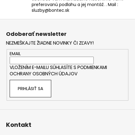
preferovanú podlahu a jej montáž. . Mail :
sluzby@bontec.sk
Z
á
Odoberať newsletter
p
NEZMEŠKAJTE ŽIADNE NOVINKY ČI ZĽAVY!
ä
t
EMAIL
i
VLOŽENÍM E-MAILU SÚHLASÍTE S
PODMIENKAMI
e
OCHRANY OSOBNÝCH ÚDAJOV
PRIHLÁSIŤ SA
Kontakt