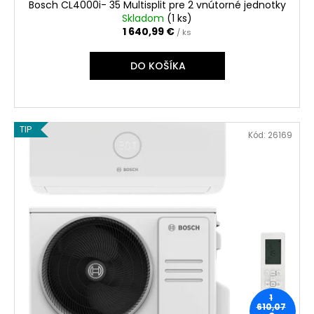
o
č
Bosch CL4000i- 35 Multisplit pre 2 vnútorné jednotky
a
v
Skladom
(
1 ks
)
m
1 640,99 €
/ ks
e
DO KOŠÍKA
TIP
Kód:
26169
1
610,07