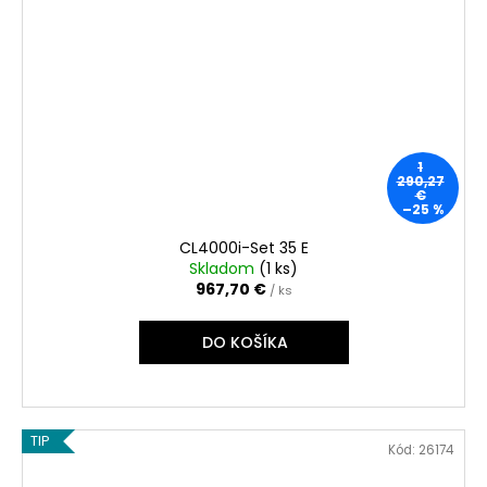
1
290,27
€
–25 %
CL4000i-Set 35 E
Skladom
(
1 ks
)
967,70 €
/ ks
DO KOŠÍKA
TIP
Kód:
26174