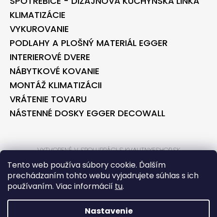
SPOTREBIČE - DIZAJNOVÁ KUCHYNSKÁ LINKA
KLIMATIZÁCIE
VYKUROVANIE
PODLAHY A PLOŠNÝ MATERIÁL EGGER
INTERIEROVÉ DVERE
NÁBYTKOVÉ KOVANIE
MONTÁŽ KLIMATIZÁCII
VRÁTENIE TOVARU
NÁSTENNÉ DOSKY EGGER DECOWALL
VYTVORENÉ V SPOLUPRÁCI S KVALITNYESHOP.SK
VYTVORENÉ V SPOLUPRÁCI S BONTEC.SK
Tento web používa súbory cookie. Ďalším
prechádzaním tohto webu vyjadrujete súhlas s ich
používaním. Viac informácií
tu
.
VYTVORIL SHOPTET
COPYRIGHT 2026
BONTECSHOP
. VŠETKY PRÁVA VYHRADENÉ.
Nastavenie