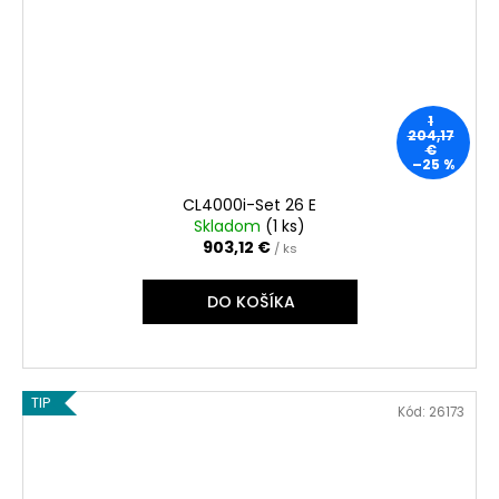
1
204,17
€
–25 %
CL4000i-Set 26 E
Skladom
(
1 ks
)
903,12 €
/ ks
DO KOŠÍKA
TIP
Kód:
26173