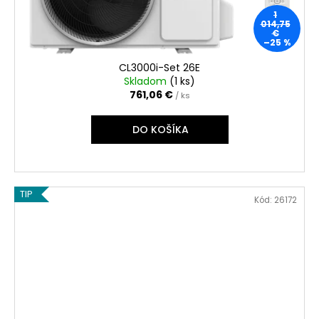
1
014,75
€
–25 %
CL3000i-Set 26E
Skladom
(
1 ks
)
761,06 €
/ ks
DO KOŠÍKA
TIP
Kód:
26172