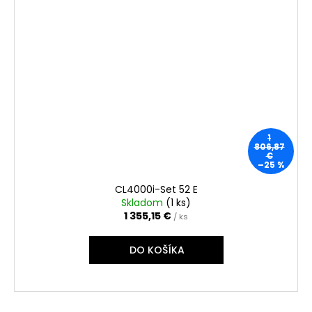
1
806,87
€
–25 %
CL4000i-Set 52 E
Skladom
(
1 ks
)
1 355,15 €
/ ks
DO KOŠÍKA