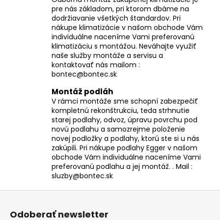
pre nás základom, pri ktorom dbáme na
dodržiavanie všetkých štandardov. Pri
nákupe klimatizácie v našom obchode Vám
individuálne naceníme Vami preferovanú
klimatizáciu s montážou. Neváhajte využiť
naše služby montáže a servisu a
kontaktovať nás mailom :
bontec@bontec.sk
Montáž podláh
V rámci montáže sme schopní zabezpečiť
kompletnú rekonštrukciu, teda strhnutie
starej podlahy, odvoz, úpravu povrchu pod
novú podlahu a samozrejme položenie
novej podložky a podlahy, ktorú ste si u nás
zakúpili. Pri nákupe podlahy Egger v našom
obchode Vám individuálne naceníme Vami
preferovanú podlahu a jej montáž. . Mail :
sluzby@bontec.sk
Z
á
Odoberať newsletter