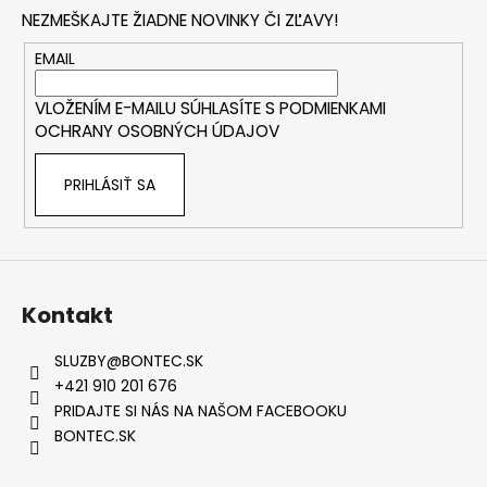
p
NEZMEŠKAJTE ŽIADNE NOVINKY ČI ZĽAVY!
ä
t
EMAIL
i
VLOŽENÍM E-MAILU SÚHLASÍTE S
PODMIENKAMI
e
OCHRANY OSOBNÝCH ÚDAJOV
PRIHLÁSIŤ SA
Kontakt
SLUZBY
@
BONTEC.SK
+421 910 201 676
PRIDAJTE SI NÁS NA NAŠOM FACEBOOKU
BONTEC.SK