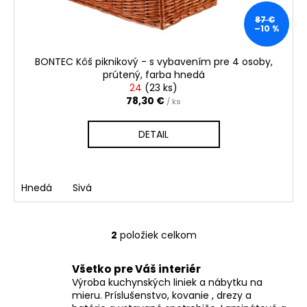
87 €
–10 %
BONTEC Kôš piknikový - s vybavením pre 4 osoby,
prútený, farba hnedá
24
(
23 ks
)
78,30 €
/ ks
DETAIL
Hnedá
Sivá
2
položiek celkom
O
v
Všetko pre Váš interiér
l
Výroba kuchynských liniek a nábytku na
á
mieru. Príslušenstvo, kovanie , drezy a
d