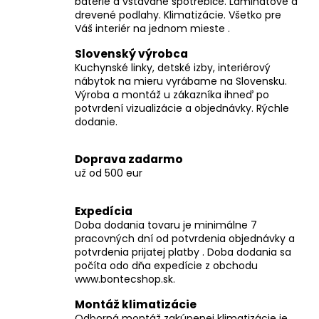
batérie a vstavané spotrebiče. Laminátové a
a
drevené podlahy. Klimatizácie. Všetko pre
c
Váš interiér na jednom mieste .
i
Slovenský výrobca
e
Kuchynské linky, detské izby, interiérový
p
nábytok na mieru vyrábame na Slovensku.
r
Výroba a montáž u zákazníka ihneď po
v
potvrdení vizualizácie a objednávky. Rýchle
k
dodanie.
y
v
Doprava zadarmo
ý
už od 500 eur
p
i
Expedícia
s
Doba dodania tovaru je minimálne 7
u
pracovných dní od potvrdenia objednávky a
potvrdenia prijatej platby . Doba dodania sa
počíta odo dňa expedície z obchodu
www.bontecshop.sk.
Montáž klimatizácie
Odborná montáž zakúpenej klimatizácie je