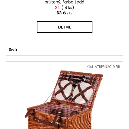
č
v
prútený, farba šedá
a
24
(
18 ks
)
m
63 €
/ ks
e
DETAIL
Sivá
Kód:
ATRPRN2019 BR