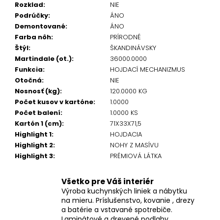
Rozklad
:
NIE
Podrúčky
:
ÁNO
Demontované
:
ÁNO
Farba nôh
:
PRÍRODNÉ
Štýl
:
ŠKANDINÁVSKY
Martindale (ot.)
:
36000.0000
Funkcia
:
HOJDACÍ MECHANIZMUS
Otočná
:
NIE
Nosnosť (kg)
:
120.0000 KG
Počet kusov v kartóne
:
1.0000
Počet balení
:
1.0000 KS
Kartón 1 (cm)
:
71X33X71,5
Highlight 1
:
HOJDACIA
Highlight 2
:
NOHY Z MASÍVU
Highlight 3
:
PRÉMIOVÁ LÁTKA
Všetko pre Váš interiér
Výroba kuchynských liniek a nábytku
na mieru. Príslušenstvo, kovanie , drezy
a batérie a vstavané spotrebiče.
Laminátové a drevené podlahy.