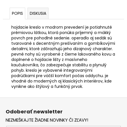
POPIS
DISKUSIA
hojdacie kreslo v modrom prevedení je potiahnuté
prémiovou látkou, ktorá ponúka príjemný a mäkký
povrch pre pohodlné sedenie. operadlo aj sedák sú
tvarované s decentným prešívaním a gombíkovými
detailmi, ktoré zdôrazňujú jeho dizajnový charakter.
pevné nohy sú vyrobené z čierne lakovaného kovu a
doplnené o hojdacie lišty z masívneho
kaučukovníka, čo zabezpečuje stabilitu a plynulý
pohyb. kreslo je vybavené integrovanými
podrúčkami pre väčší komfort počas oddychu. je
vhodné do moderných aj klasických interiérov, kde
vynikne ako štýlový a funkčný prvok.
Z
á
Odoberať newsletter
p
NEZMEŠKAJTE ŽIADNE NOVINKY ČI ZĽAVY!
ä