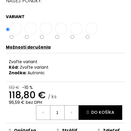
č
NAŠEJ PONUKY.
a
m
VARIANT
e
Možnosti doručenia
Zvoľte variant
Kód:
Zvoľte variant
Značka:
Autronic
132 €
–10 %
118,80 €
/ ks
96,59 € bez DPH
Jednotková
DO KOŠÍKA
cena:
Opýtať sa
Strážiť
Zdieľať