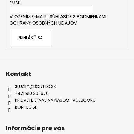
t
EMAIL
i
VLOŽENÍM E-MAILU SÚHLASÍTE S
PODMIENKAMI
e
OCHRANY OSOBNÝCH ÚDAJOV
PRIHLÁSIŤ SA
Kontakt
SLUZBY
@
BONTEC.SK
+421 910 201 676
PRIDAJTE SI NÁS NA NAŠOM FACEBOOKU
BONTEC.SK
Informácie pre vás