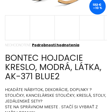
á
132 €
–10 %
j
s
ť
?
Priemerné
NEOHODNOTENÉ
Podrobnosti hodnotenia
hodnotenie
BONTEC HOJDACIE
produktu
HĽADAŤ
je
KRESLO, MODRÁ, LÁTKA,
0,0
z
AK-371 BLUE2
5
hviezdičiek.
O
d
HĽADÁTE NÁBYTOK, DEKORÁCIE, DOPLNKY ?
p
STOLIČKY, KANCELÁRSKE STOLIČKY, KRESLÁ, STOLY,
o
JEDÁLENSKÉ SETY?
r
STE NA SPRÁVNOM MIESTE . STAČÍ SI VYBRAŤ Z
ú