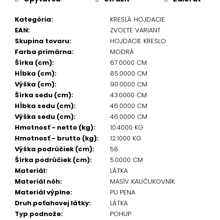
Kategória
:
KRESLÁ HOJDACIE
EAN
:
ZVOĽTE VARIANT
Skupina tovaru
:
HOJDACIE KRESLO
Farba primárna
:
MODRÁ
Šírka (cm)
:
67.0000 CM
Hĺbka (cm)
:
85.0000 CM
Výška (cm)
:
90.0000 CM
Šírka sedu (cm)
:
43.0000 CM
Hĺbka sedu (cm)
:
46.0000 CM
Výška sedu (cm)
:
46.0000 CM
Hmotnosť - netto (kg)
:
10.4000 KG
Hmotnosť - brutto (kg)
:
12.1000 KG
Výška podrúčiek (cm)
:
58
Šírka podrúčiek (cm)
:
5.0000 CM
Materiál
:
LÁTKA
Materiál nôh
:
MASÍV KAUČUKOVNÍK
Materiál výplne
:
PU PENA
Druh poťahovej látky
:
LÁTKA
Typ podnože
:
POHUP