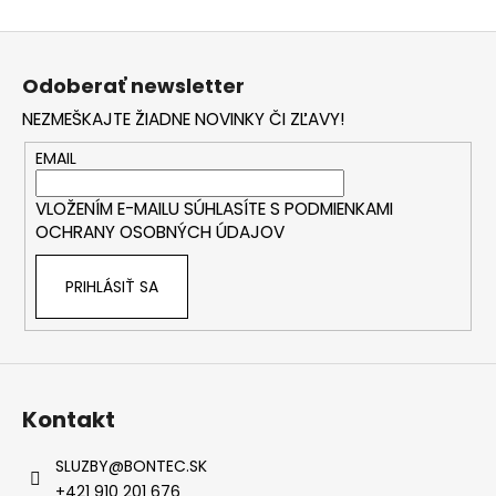
l
k
o
á
Z
v
d
a
á
a
Odoberať newsletter
n
p
c
i
NEZMEŠKAJTE ŽIADNE NOVINKY ČI ZĽAVY!
i
ä
e
e
t
EMAIL
p
i
r
VLOŽENÍM E-MAILU SÚHLASÍTE S
PODMIENKAMI
e
v
OCHRANY OSOBNÝCH ÚDAJOV
k
y
PRIHLÁSIŤ SA
v
ý
p
i
s
u
Kontakt
SLUZBY
@
BONTEC.SK
+421 910 201 676