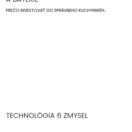
č
a
PREČO INVESTOVAŤ DO SPRÁVNEHO KUCHYNSKÉH...
m
e
TECHNOLÓGIA 6 ZMYSEL