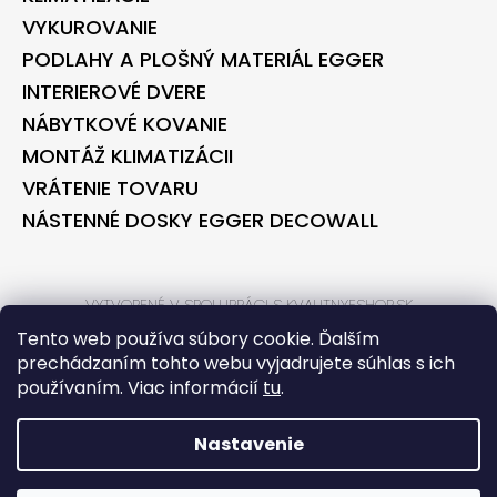
VYKUROVANIE
PODLAHY A PLOŠNÝ MATERIÁL EGGER
INTERIEROVÉ DVERE
NÁBYTKOVÉ KOVANIE
MONTÁŽ KLIMATIZÁCII
VRÁTENIE TOVARU
NÁSTENNÉ DOSKY EGGER DECOWALL
VYTVORENÉ V SPOLUPRÁCI S KVALITNYESHOP.SK
VYTVORENÉ V SPOLUPRÁCI S BONTEC.SK
Tento web používa súbory cookie. Ďalším
prechádzaním tohto webu vyjadrujete súhlas s ich
používaním. Viac informácií
tu
.
VYTVORIL SHOPTET
COPYRIGHT 2026
BONTECSHOP
. VŠETKY PRÁVA VYHRADENÉ.
Nastavenie