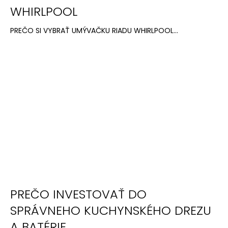
n
WHIRLPOOL
á
k
j
PREČO SI VYBRAŤ UMÝVAČKU RIADU WHIRLPOOL...
o
s
v
ť
?
HĽADAŤ
O
d
p
PREČO INVESTOVAŤ DO
o
r
SPRÁVNEHO KUCHYNSKÉHO DREZU
ú
A BATÉRIE