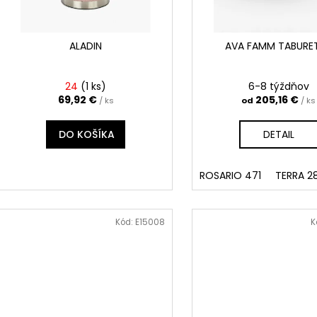
o
r
d
o
u
d
ALADIN
AVA FAMM TABURE
k
u
t
k
24
(
1 ks
)
6-8 týždňov
o
t
69,92 €
205,16 €
/ ks
od
/ ks
v
o
DO KOŠÍKA
DETAIL
v
ROSARIO 471
TERRA 
Kód:
E15008
K