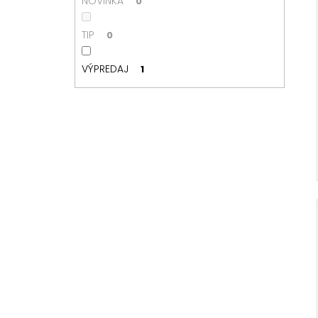
NOVINKA
0
TIP
0
VÝPREDAJ
1