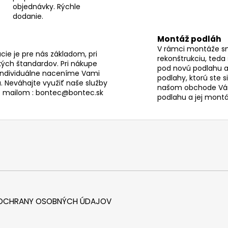
e
objednávky. Rýchle
p
dodanie.
r
v
Montáž podláh
k
V rámci montáže s
ie je pre nás základom, pri
y
rekonštrukciu, teda
ých štandardov. Pri nákupe
pod novú podlahu a
v
individuálne naceníme Vami
podlahy, ktorú ste s
ý
. Neváhajte využiť naše služby
našom obchode Vám
p
s mailom : bontec@bontec.sk
podlahu a jej montáž
i
s
u
 OCHRANY OSOBNÝCH ÚDAJOV