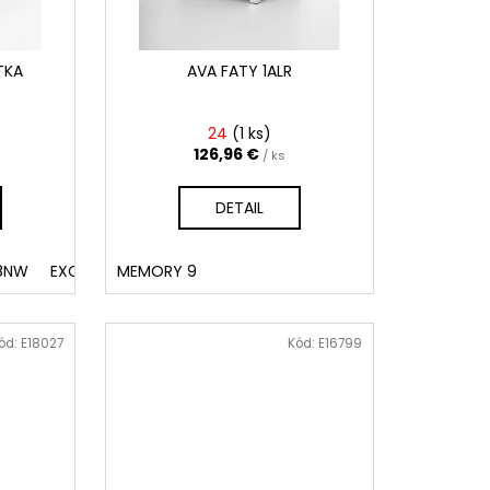
TKA
AVA FATY 1ALR
24
(
1 ks
)
126,96 €
/ ks
DETAIL
28NW
EXCLUSIVE
MEMORY 9
ód:
E18027
Kód:
E16799