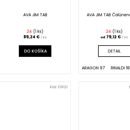
AVA JIM TAB
AVA JIM TAB Čalúnen
24
(
1 ks
)
24
(
1 ks
)
89,24 €
79,12 €
/ ks
od
/ ks
DO KOŠÍKA
DETAIL
ARAGON 97
RINALDI 18
Kód:
E19121