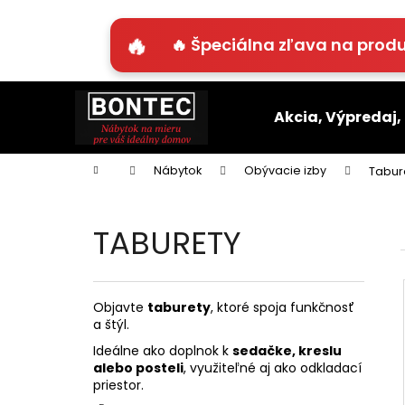
K
o
🔥 Špeciálna zľava na produ
Späť
Späť
š
do
do
í
Prejsť
k
obchodu
obchodu
na
Akcia, Výpredaj,
obsah
Domov
Nábytok
Obývacie izby
Tabur
TABURETY
Objavte
taburety
, ktoré spoja funkčnosť
a štýl.
Ideálne ako doplnok k
sedačke, kreslu
alebo posteli
, využiteľné aj ako odkladací
priestor.