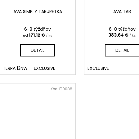
AVA SIMPLY TABURETKA
AVA TAB
6-8 týždňov
6-8 týždňov
171,12 €
383,64 €
od
/ ks
/ ks
DETAIL
DETAIL
TERRA 13NW
EXCLUSIVE
EXCLUSIVE
Kód:
E10088