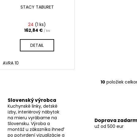
STACY TABURET
24
(
1 ks
)
162,84 €
/ ks
DETAIL
AVRA 10
10
položiek celk
O
v
l
Slovenský výrobca
á
Kuchynské linky, detské
d
izby, interiérový nábytok
a
na mieru vyrábame na
Doprava zadar
Slovensku. Výroba a
c
už od 500 eur
montáž u zákazníka ihneď
i
po potvrdení vizualizácie a