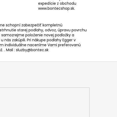
expedície z obchodu
www.bontecshop.sk.
me schopní zabezpečiť kompletnú
 strhnutie starej podlahy, odvoz, úpravu povrchu
 samozrejme položenie novej podložky a
i u nás zakúpili. Pri nákupe podlahy Egger v
 individuálne naceníme Vami preferovanú
. . Mail : sluzby@bontec.sk