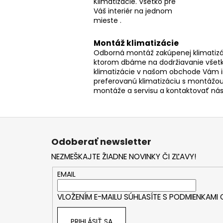
Klimatizácie. Všetko pre
Váš interiér na jednom
mieste .
Montáž klimatizácie
Odborná montáž zakúpenej klimatizác
ktorom dbáme na dodržiavanie všetk
klimatizácie v našom obchode Vám 
preferovanú klimatizáciu s montážou
montáže a servisu a kontaktovať ná
Z
á
Odoberať newsletter
p
NEZMEŠKAJTE ŽIADNE NOVINKY ČI ZĽAVY!
ä
t
EMAIL
i
VLOŽENÍM E-MAILU SÚHLASÍTE S
PODMIENKAMI
e
PRIHLÁSIŤ SA