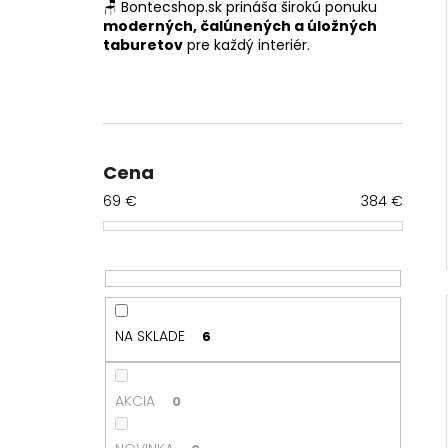
🪑 Bontecshop.sk prináša širokú ponuku
moderných, čalúnených a úložných
taburetov
pre každý interiér.
B
o
č
n
Cena
ý
69
€
384
€
p
a
n
e
l
NA SKLADE
6
AKCIA
0