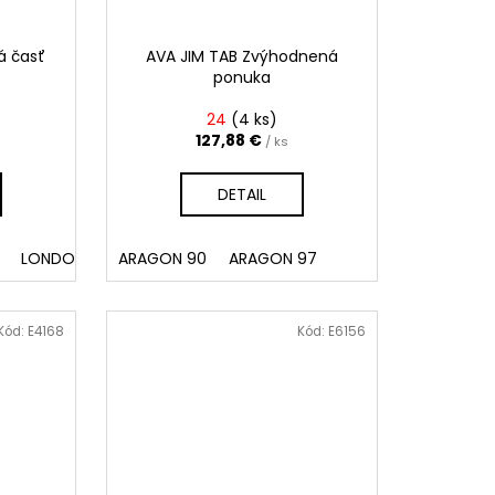
á časť
AVA JIM TAB Zvýhodnená
ponuka
24
(
4 ks
)
127,88 €
/ ks
DETAIL
LONDON 311
ARAGON 90
MONOLITH 38
ARAGON 97
RINALDI 19
DOLCE 9
EXCLUSI
Kód:
E4168
Kód:
E6156