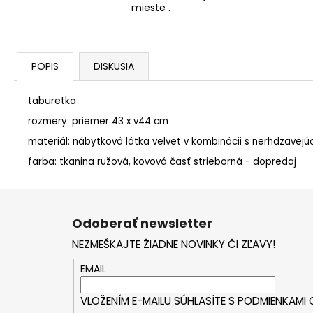
mieste .
POPIS
DISKUSIA
taburetka
rozmery: priemer 43 x v44 cm
materiál: nábytková látka velvet v kombinácii s nerhdzavej
farba: tkanina ružová, kovová časť strieborná - dopredaj
Z
á
Odoberať newsletter
p
NEZMEŠKAJTE ŽIADNE NOVINKY ČI ZĽAVY!
ä
t
EMAIL
i
VLOŽENÍM E-MAILU SÚHLASÍTE S
PODMIENKAMI
e