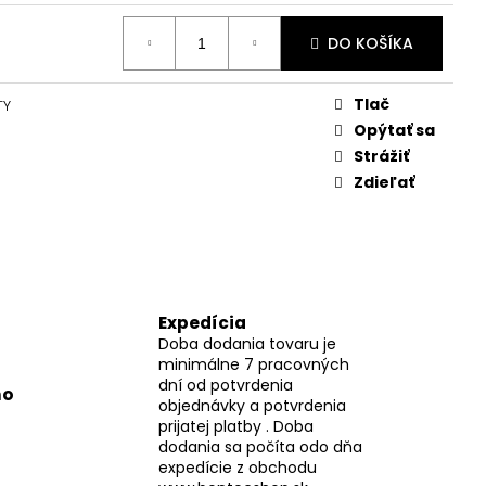
DO KOŠÍKA
Tlač
TY
Opýtať sa
Strážiť
Zdieľať
Expedícia
Doba dodania tovaru je
minimálne 7 pracovných
dní od potvrdenia
mo
objednávky a potvrdenia
prijatej platby . Doba
dodania sa počíta odo dňa
expedície z obchodu