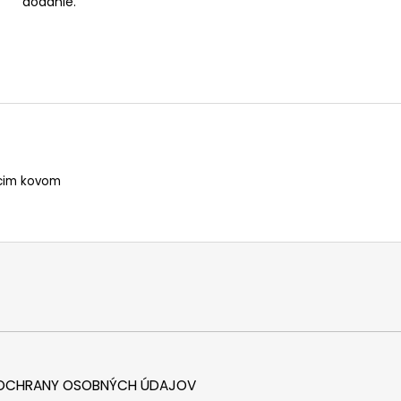
dodanie.
úcim kovom
 OCHRANY OSOBNÝCH ÚDAJOV