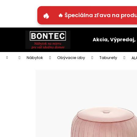
K
o
🔥 Špeciálna zľava na produ
Späť
Späť
š
do
do
í
Prejsť
k
obchodu
obchodu
na
Akcia, Výpredaj,
obsah
Domov
Nábytok
Obývacie izby
Taburety
AL