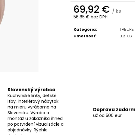
69,92 €
/ ks
56,85 € bez DPH
Jednotková
cena:
Kategória
:
TABURE
Hmotnosť
:
3.8 KG
Slovenský výrobca
Kuchynské linky, detské
izby, interiérový nábytok
na mieru vyrábame na
Doprava zadar
Slovensku. Výroba a
už od 500 eur
montáž u zákazníka ihneď
po potvrdení vizualizácie a
objednávky. Rýchle