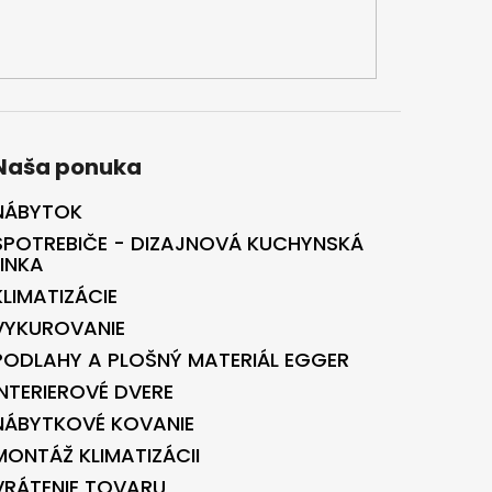
Naša ponuka
NÁBYTOK
SPOTREBIČE - DIZAJNOVÁ KUCHYNSKÁ
LINKA
KLIMATIZÁCIE
VYKUROVANIE
PODLAHY A PLOŠNÝ MATERIÁL EGGER
INTERIEROVÉ DVERE
NÁBYTKOVÉ KOVANIE
MONTÁŽ KLIMATIZÁCII
VRÁTENIE TOVARU