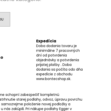
DU
Expedícia
Doba dodania tovaru je
minimálne 7 pracovných
dní od potvrdenia
mo
objednávky a potvrdenia
prijatej platby . Doba
dodania sa počíta odo dňa
expedície z obchodu
www.bontecshop.sk.
me schopní zabezpečiť kompletnú
 strhnutie starej podlahy, odvoz, úpravu povrchu
 samozrejme položenie novej podložky a
i u nás zakúpili. Pri nákupe podlahy Egger v