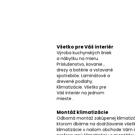
p
a
n
e
l
Všetko pre Váš interiér
Výroba kuchynských liniek
a nábytku na mieru.
Príslušenstvo, kovanie ,
drezy a batérie a vstavané
spotrebiče. Laminátové a
drevené podlahy.
Klimatizácie. Všetko pre
Váš interiér na jednom
mieste .
Montáž klimatizácie
Odborná montáž zakúpenej klimatizác
ktorom dbáme na dodržiavanie všetk
klimatizácie v našom obchode Vám 