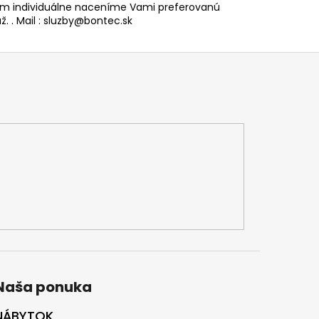
 individuálne naceníme Vami preferovanú
. . Mail : sluzby@bontec.sk
Naša ponuka
NÁBYTOK