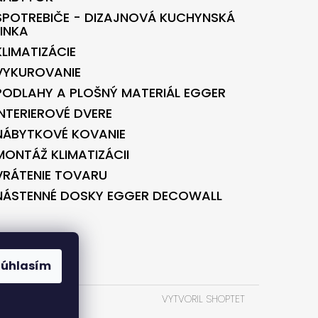
SPOTREBIČE - DIZAJNOVÁ KUCHYNSKÁ
LINKA
KLIMATIZÁCIE
VYKUROVANIE
PODLAHY A PLOŠNÝ MATERIÁL EGGER
INTERIEROVÉ DVERE
NÁBYTKOVÉ KOVANIE
MONTÁŽ KLIMATIZÁCII
VRÁTENIE TOVARU
NÁSTENNÉ DOSKY EGGER DECOWALL
BONTEC.SK
Súhlasím
VYTVORIL SHOPTET