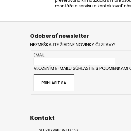
preferovanú klimatizáciu s montážou
montáže a servisu a kontaktovať ná
Z
á
Odoberať newsletter
p
NEZMEŠKAJTE ŽIADNE NOVINKY ČI ZĽAVY!
ä
t
EMAIL
i
VLOŽENÍM E-MAILU SÚHLASÍTE S
PODMIENKAMI
e
PRIHLÁSIŤ SA
Kontakt
SLUZBY
@
BONTEC.SK