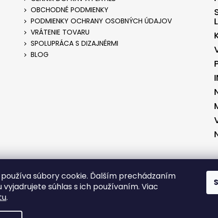
OBCHODNÉ PODMIENKY
PODMIENKY OCHRANY OSOBNÝCH ÚDAJOV
VRÁTENIE TOVARU
SPOLUPRÁCA S DIZAJNÉRMI
BLOG
ENÉ V SPOLUPRÁCI S KVALITNYESHOP.SK
VYTVORENÉ V SPOLUPRÁCI S 
používa súbory cookie. Ďalším prechádzaním
 vyjadrujete súhlas s ich používaním. Viac
tu
.
RADENÉ.