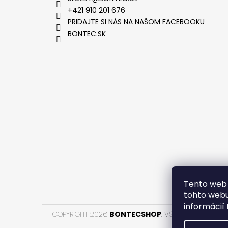
+421 910 201 676
PRIDAJTE SI NÁS NA NAŠOM FACEBOOKU
BONTEC.SK
VYTVOR
Tento web 
tohto webu
informácií
COPYRIGHT 2026
BONTECSHOP
. VŠETKY PRÁVA VYH