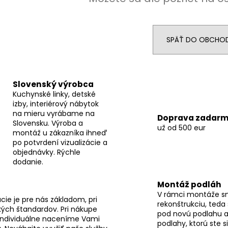
SPÄŤ DO OBCHO
Slovenský výrobca
Kuchynské linky, detské
izby, interiérový nábytok
na mieru vyrábame na
Doprava zadar
Slovensku. Výroba a
už od 500 eur
montáž u zákazníka ihneď
po potvrdení vizualizácie a
objednávky. Rýchle
dodanie.
Montáž podláh
V rámci montáže s
ie je pre nás základom, pri
rekonštrukciu, teda
ých štandardov. Pri nákupe
pod novú podlahu a
individuálne naceníme Vami
podlahy, ktorú ste s