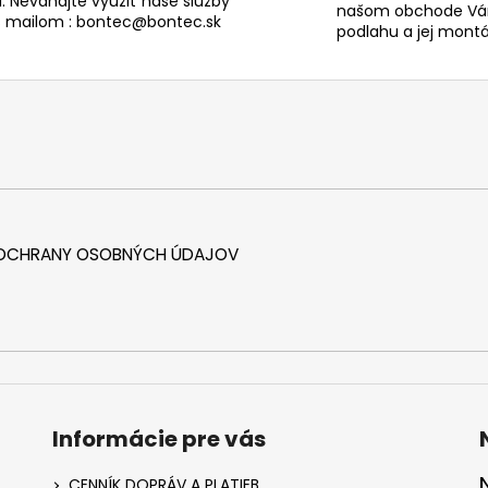
. Neváhajte využiť naše služby
našom obchode Vám
s mailom : bontec@bontec.sk
podlahu a jej montáž
 OCHRANY OSOBNÝCH ÚDAJOV
Informácie pre vás
CENNÍK DOPRÁV A PLATIEB