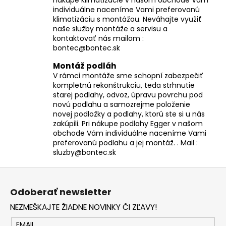
individuálne naceníme Vami preferovanú
klimatizáciu s montážou. Neváhajte využiť
naše služby montáže a servisu a
kontaktovať nás mailom :
bontec@bontec.sk
Montáž podláh
V rámci montáže sme schopní zabezpečiť
kompletnú rekonštrukciu, teda strhnutie
starej podlahy, odvoz, úpravu povrchu pod
novú podlahu a samozrejme položenie
novej podložky a podlahy, ktorú ste si u nás
zakúpili. Pri nákupe podlahy Egger v našom
obchode Vám individuálne naceníme Vami
preferovanú podlahu a jej montáž. . Mail :
sluzby@bontec.sk
Z
á
Odoberať newsletter
p
NEZMEŠKAJTE ŽIADNE NOVINKY ČI ZĽAVY!
ä
t
EMAIL