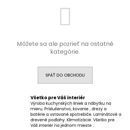
á
j
s
ť
?
Môžete sa ale pozrieť na ostatné
kategórie.
HĽADAŤ
SPÄŤ DO OBCHODU
O
Všetko pre Váš interiér
d
Výroba kuchynských liniek a nábytku na
p
mieru. Príslušenstvo, kovanie , drezy a
o
batérie a vstavané spotrebiče. Laminátové a
r
drevené podlahy. Klimatizácie. Všetko pre
ú
Váš interiér na jednom mieste .