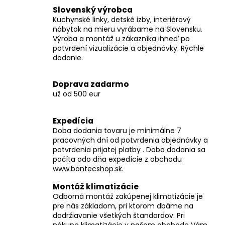
č
Slovenský výrobca
a
Kuchynské linky, detské izby, interiérový
m
nábytok na mieru vyrábame na Slovensku.
e
Výroba a montáž u zákazníka ihneď po
potvrdení vizualizácie a objednávky. Rýchle
dodanie.
Doprava zadarmo
už od 500 eur
Expedícia
Doba dodania tovaru je minimálne 7
pracovných dní od potvrdenia objednávky a
potvrdenia prijatej platby . Doba dodania sa
počíta odo dňa expedície z obchodu
www.bontecshop.sk.
Montáž klimatizácie
Odborná montáž zakúpenej klimatizácie je
pre nás základom, pri ktorom dbáme na
dodržiavanie všetkých štandardov. Pri
nákupe klimatizácie v našom obchode Vám