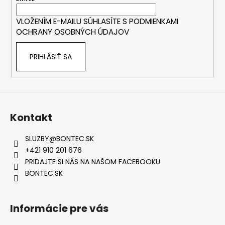
i
VLOŽENÍM E-MAILU SÚHLASÍTE S
PODMIENKAMI
e
OCHRANY OSOBNÝCH ÚDAJOV
PRIHLÁSIŤ SA
Kontakt
SLUZBY
@
BONTEC.SK
+421 910 201 676
PRIDAJTE SI NÁS NA NAŠOM FACEBOOKU
BONTEC.SK
Informácie pre vás