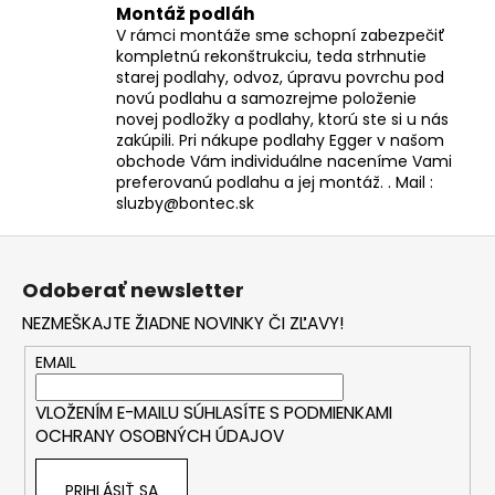
Montáž podláh
V rámci montáže sme schopní zabezpečiť
kompletnú rekonštrukciu, teda strhnutie
starej podlahy, odvoz, úpravu povrchu pod
novú podlahu a samozrejme položenie
novej podložky a podlahy, ktorú ste si u nás
zakúpili. Pri nákupe podlahy Egger v našom
obchode Vám individuálne naceníme Vami
preferovanú podlahu a jej montáž. . Mail :
sluzby@bontec.sk
Z
á
Odoberať newsletter
p
NEZMEŠKAJTE ŽIADNE NOVINKY ČI ZĽAVY!
ä
t
EMAIL
i
VLOŽENÍM E-MAILU SÚHLASÍTE S
PODMIENKAMI
e
OCHRANY OSOBNÝCH ÚDAJOV
PRIHLÁSIŤ SA