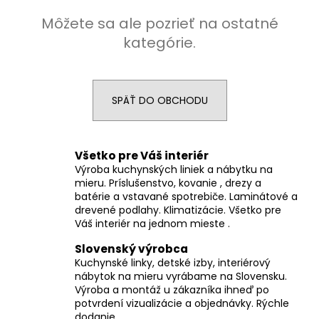
á
Môžete sa ale pozrieť na ostatné
j
kategórie.
s
ť
?
SPÄŤ DO OBCHODU
Všetko pre Váš interiér
HĽADAŤ
Výroba kuchynských liniek a nábytku na
mieru. Príslušenstvo, kovanie , drezy a
batérie a vstavané spotrebiče. Laminátové a
drevené podlahy. Klimatizácie. Všetko pre
Váš interiér na jednom mieste .
O
d
Slovenský výrobca
p
Kuchynské linky, detské izby, interiérový
o
nábytok na mieru vyrábame na Slovensku.
r
Výroba a montáž u zákazníka ihneď po
ú
potvrdení vizualizácie a objednávky. Rýchle
dodanie.