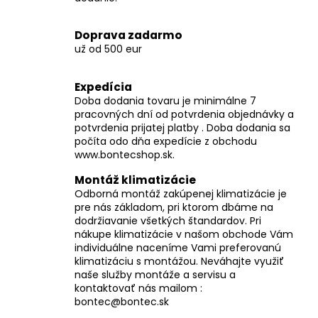
č
a
m
Doprava zadarmo
e
už od 500 eur
Expedícia
Doba dodania tovaru je minimálne 7
pracovných dní od potvrdenia objednávky a
potvrdenia prijatej platby . Doba dodania sa
počíta odo dňa expedície z obchodu
www.bontecshop.sk.
Montáž klimatizácie
Odborná montáž zakúpenej klimatizácie je
pre nás základom, pri ktorom dbáme na
dodržiavanie všetkých štandardov. Pri
nákupe klimatizácie v našom obchode Vám
individuálne naceníme Vami preferovanú
klimatizáciu s montážou. Neváhajte využiť
naše služby montáže a servisu a
kontaktovať nás mailom :
bontec@bontec.sk