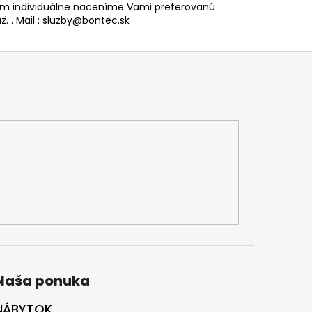
 individuálne naceníme Vami preferovanú
. . Mail : sluzby@bontec.sk
Naša ponuka
NÁBYTOK