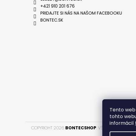
+421 910 201 676
PRIDAJTE SI NÁS NA NAŠOM FACEBOOKU
BONTEC.SK
VYTVOR
Tento web 
tohto webu
informácií
COPYRIGHT 2026
BONTECSHOP
. VŠETKY PRÁVA VYH