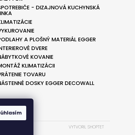
SPOTREBIČE - DIZAJNOVÁ KUCHYNSKÁ
LINKA
KLIMATIZÁCIE
VYKUROVANIE
PODLAHY A PLOŠNÝ MATERIÁL EGGER
INTERIEROVÉ DVERE
NÁBYTKOVÉ KOVANIE
MONTÁŽ KLIMATIZÁCII
VRÁTENIE TOVARU
NÁSTENNÉ DOSKY EGGER DECOWALL
BONTEC.SK
Súhlasím
VYTVORIL SHOPTET