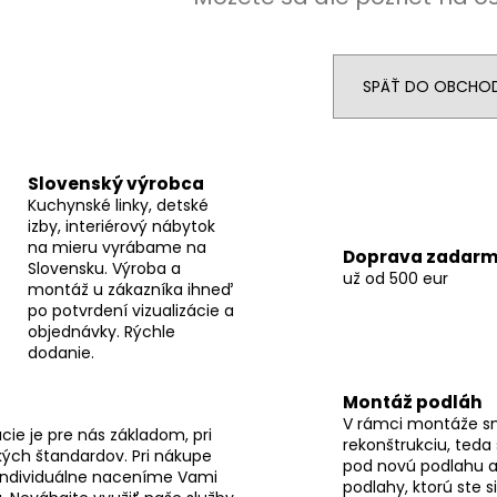
SPÄŤ DO OBCHO
Slovenský výrobca
Kuchynské linky, detské
izby, interiérový nábytok
na mieru vyrábame na
Doprava zadar
Slovensku. Výroba a
už od 500 eur
montáž u zákazníka ihneď
po potvrdení vizualizácie a
objednávky. Rýchle
dodanie.
Montáž podláh
V rámci montáže s
ie je pre nás základom, pri
rekonštrukciu, teda
ých štandardov. Pri nákupe
pod novú podlahu a
individuálne naceníme Vami
podlahy, ktorú ste s