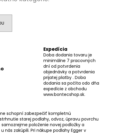
DU
Expedícia
Doba dodania tovaru je
minimálne 7 pracovných
dní od potvrdenia
mo
objednávky a potvrdenia
prijatej platby . Doba
dodania sa počíta odo dňa
expedície z obchodu
www.bontecshop.sk.
me schopní zabezpečiť kompletnú
 strhnutie starej podlahy, odvoz, úpravu povrchu
 samozrejme položenie novej podložky a
i u nás zakúpili. Pri nákupe podlahy Egger v