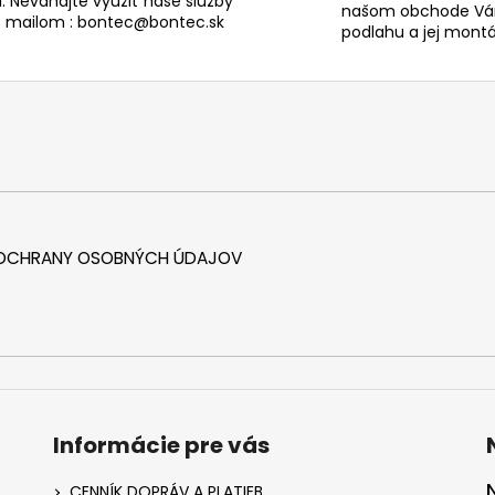
. Neváhajte využiť naše služby
našom obchode Vám
s mailom : bontec@bontec.sk
podlahu a jej montáž
 OCHRANY OSOBNÝCH ÚDAJOV
Informácie pre vás
CENNÍK DOPRÁV A PLATIEB