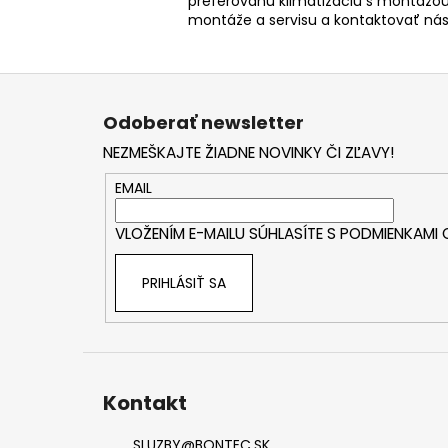
preferovanú klimatizáciu s montážou
montáže a servisu a kontaktovať ná
Z
á
Odoberať newsletter
p
NEZMEŠKAJTE ŽIADNE NOVINKY ČI ZĽAVY!
ä
t
EMAIL
i
VLOŽENÍM E-MAILU SÚHLASÍTE S
PODMIENKAMI
e
PRIHLÁSIŤ SA
Kontakt
SLUZBY
@
BONTEC.SK