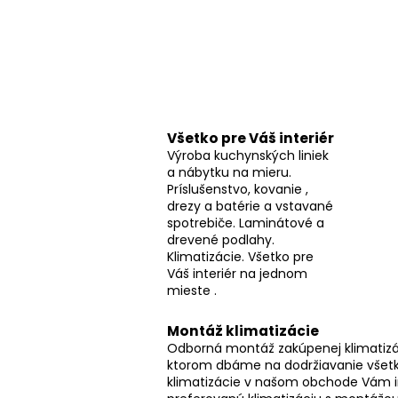
p
a
n
e
l
Všetko pre Váš interiér
Výroba kuchynských liniek
a nábytku na mieru.
Príslušenstvo, kovanie ,
drezy a batérie a vstavané
spotrebiče. Laminátové a
drevené podlahy.
Klimatizácie. Všetko pre
Váš interiér na jednom
mieste .
Montáž klimatizácie
Odborná montáž zakúpenej klimatizác
ktorom dbáme na dodržiavanie všetk
klimatizácie v našom obchode Vám 