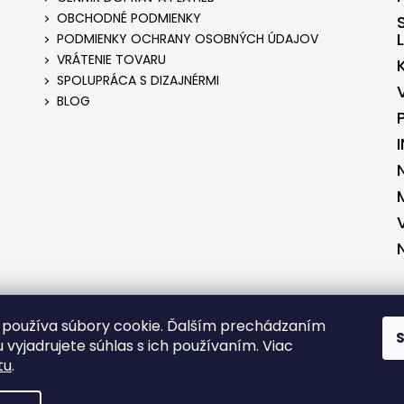
OBCHODNÉ PODMIENKY
PODMIENKY OCHRANY OSOBNÝCH ÚDAJOV
VRÁTENIE TOVARU
SPOLUPRÁCA S DIZAJNÉRMI
BLOG
ENÉ V SPOLUPRÁCI S KVALITNYESHOP.SK
VYTVORENÉ V SPOLUPRÁCI S 
používa súbory cookie. Ďalším prechádzaním
 vyjadrujete súhlas s ich používaním. Viac
tu
.
RADENÉ.