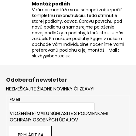
Montáž podláh
V rámci montáže sme schopní zabezpečiť
kompletnú rekonštrukciu, teda strhnutie
starej podlahy, odvoz, úpravu povrchu pod
novú podlahu a samozrejme položenie
novej podložky a podlahy, ktorú ste si u nás
zakúpili. Pri nákupe podlahy Egger v našom
obchode Vám individuálne naceníme Vami
preferovanú podlahu a jej montáž. . Mail :
sluzby@bontec.sk
Z
á
Odoberať newsletter
p
NEZMEŠKAJTE ŽIADNE NOVINKY ČI ZĽAVY!
ä
t
EMAIL
i
VLOŽENÍM E-MAILU SÚHLASÍTE S
PODMIENKAMI
e
OCHRANY OSOBNÝCH ÚDAJOV
PRIHLÁSIŤ SA