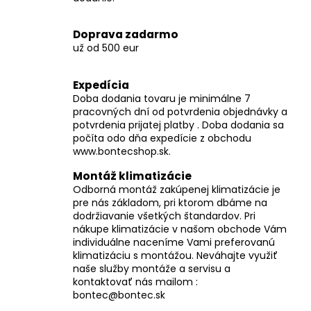
č
a
m
Doprava zadarmo
e
už od 500 eur
Expedícia
Doba dodania tovaru je minimálne 7
pracovných dní od potvrdenia objednávky a
potvrdenia prijatej platby . Doba dodania sa
počíta odo dňa expedície z obchodu
www.bontecshop.sk.
Montáž klimatizácie
Odborná montáž zakúpenej klimatizácie je
pre nás základom, pri ktorom dbáme na
dodržiavanie všetkých štandardov. Pri
nákupe klimatizácie v našom obchode Vám
individuálne naceníme Vami preferovanú
klimatizáciu s montážou. Neváhajte využiť
naše služby montáže a servisu a
kontaktovať nás mailom :
bontec@bontec.sk