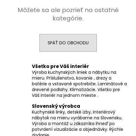
á
Môžete sa ale pozrieť na ostatné
j
kategórie.
s
ť
?
SPÄŤ DO OBCHODU
Všetko pre Váš interiér
HĽADAŤ
Výroba kuchynských liniek a nábytku na
mieru. Príslušenstvo, kovanie , drezy a
batérie a vstavané spotrebiče. Laminátové a
drevené podlahy. Klimatizácie. Všetko pre
Váš interiér na jednom mieste .
O
d
Slovenský výrobca
p
Kuchynské linky, detské izby, interiérový
o
nábytok na mieru vyrábame na Slovensku.
r
Výroba a montáž u zákazníka ihneď po
ú
potvrdení vizualizácie a objednávky. Rýchle
dodanie.