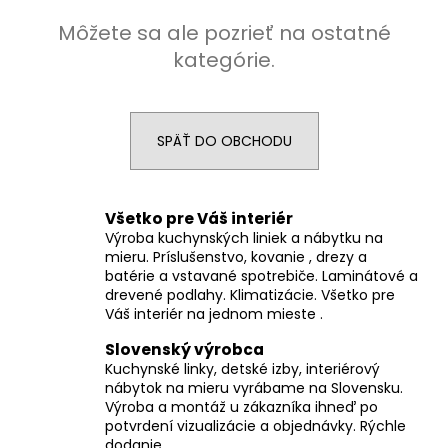
á
Môžete sa ale pozrieť na ostatné
j
kategórie.
s
ť
?
SPÄŤ DO OBCHODU
Všetko pre Váš interiér
HĽADAŤ
Výroba kuchynských liniek a nábytku na
mieru. Príslušenstvo, kovanie , drezy a
batérie a vstavané spotrebiče. Laminátové a
drevené podlahy. Klimatizácie. Všetko pre
Váš interiér na jednom mieste .
O
d
Slovenský výrobca
p
Kuchynské linky, detské izby, interiérový
o
nábytok na mieru vyrábame na Slovensku.
r
Výroba a montáž u zákazníka ihneď po
ú
potvrdení vizualizácie a objednávky. Rýchle
dodanie.