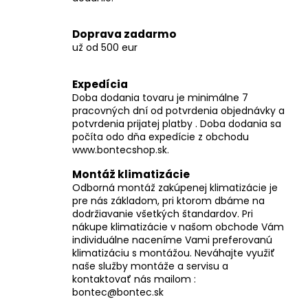
č
a
m
Doprava zadarmo
e
už od 500 eur
Expedícia
Doba dodania tovaru je minimálne 7
pracovných dní od potvrdenia objednávky a
potvrdenia prijatej platby . Doba dodania sa
počíta odo dňa expedície z obchodu
www.bontecshop.sk.
Montáž klimatizácie
Odborná montáž zakúpenej klimatizácie je
pre nás základom, pri ktorom dbáme na
dodržiavanie všetkých štandardov. Pri
nákupe klimatizácie v našom obchode Vám
individuálne naceníme Vami preferovanú
klimatizáciu s montážou. Neváhajte využiť
naše služby montáže a servisu a
kontaktovať nás mailom :
bontec@bontec.sk