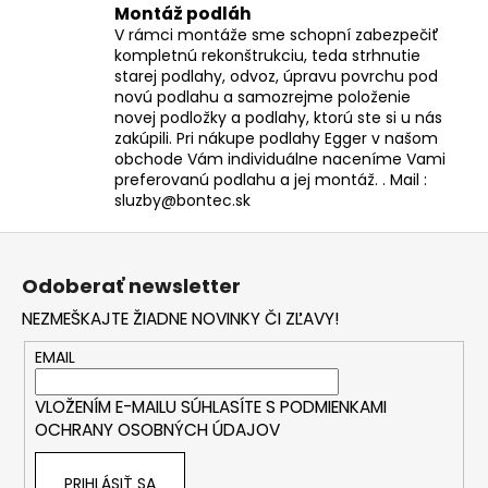
Montáž podláh
V rámci montáže sme schopní zabezpečiť
kompletnú rekonštrukciu, teda strhnutie
starej podlahy, odvoz, úpravu povrchu pod
novú podlahu a samozrejme položenie
novej podložky a podlahy, ktorú ste si u nás
zakúpili. Pri nákupe podlahy Egger v našom
obchode Vám individuálne naceníme Vami
preferovanú podlahu a jej montáž. . Mail :
sluzby@bontec.sk
Z
á
Odoberať newsletter
p
NEZMEŠKAJTE ŽIADNE NOVINKY ČI ZĽAVY!
ä
t
EMAIL
i
VLOŽENÍM E-MAILU SÚHLASÍTE S
PODMIENKAMI
e
OCHRANY OSOBNÝCH ÚDAJOV
PRIHLÁSIŤ SA