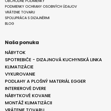
č
OBCHODNÉ PODMIENKY
a
PODMIENKY OCHRANY OSOBNÝCH ÚDAJOV
m
VRÁTENIE TOVARU
e
SPOLUPRÁCA S DIZAJNÉRMI
BLOG
Naša ponuka
NÁBYTOK
SPOTREBIČE - DIZAJNOVÁ KUCHYNSKÁ LINKA
KLIMATIZÁCIE
VYKUROVANIE
PODLAHY A PLOŠNÝ MATERIÁL EGGER
INTERIEROVÉ DVERE
NÁBYTKOVÉ KOVANIE
MONTÁŽ KLIMATIZÁCII
VRÁTENIE TOVARU