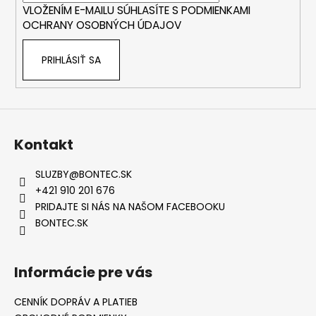
VLOŽENÍM E-MAILU SÚHLASÍTE S
PODMIENKAMI
e
á
OCHRANY OSOBNÝCH ÚDAJOV
j
s
PRIHLÁSIŤ SA
ť
?
Kontakt
HĽADAŤ
SLUZBY
@
BONTEC.SK
+421 910 201 676
PRIDAJTE SI NÁS NA NAŠOM FACEBOOKU
O
BONTEC.SK
d
p
o
Informácie pre vás
r
ú
CENNÍK DOPRÁV A PLATIEB