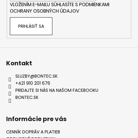
VLOŽENÍM E-MAILU SÚHLASÍTE S
PODMIENKAMI
e
á
OCHRANY OSOBNÝCH ÚDAJOV
j
s
PRIHLÁSIŤ SA
ť
?
Kontakt
HĽADAŤ
SLUZBY
@
BONTEC.SK
+421 910 201 676
PRIDAJTE SI NÁS NA NAŠOM FACEBOOKU
O
BONTEC.SK
d
p
o
Informácie pre vás
r
ú
CENNÍK DOPRÁV A PLATIEB