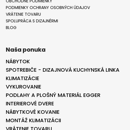
č
OBCHODNÉ PODMIENKY
a
PODMIENKY OCHRANY OSOBNÝCH ÚDAJOV
m
VRÁTENIE TOVARU
e
SPOLUPRÁCA S DIZAJNÉRMI
BLOG
Naša ponuka
NÁBYTOK
SPOTREBIČE - DIZAJNOVÁ KUCHYNSKÁ LINKA
KLIMATIZÁCIE
VYKUROVANIE
PODLAHY A PLOŠNÝ MATERIÁL EGGER
INTERIEROVÉ DVERE
NÁBYTKOVÉ KOVANIE
MONTÁŽ KLIMATIZÁCII
VRÁTENIE TOVARU