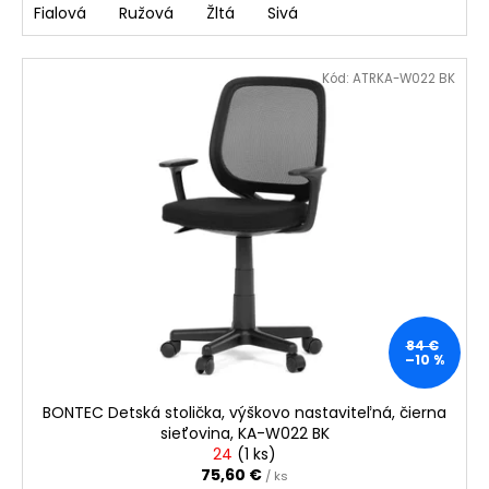
Fialová
Ružová
Žltá
Sivá
Kód:
ATRKA-W022 BK
84 €
–10 %
BONTEC Detská stolička, výškovo nastaviteľná, čierna
sieťovina, KA-W022 BK
24
(
1 ks
)
75,60 €
/ ks