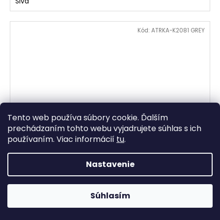
Sivá
Kód:
ATRKA-K2081 GREY
Tento web používa súbory cookie. Ďalším
prechádzaním tohto webu vyjadrujete súhlas s ich
používaním. Viac informácií
tu
.
172 €
–10 %
Nastavenie
BONTEC Kancelárska stolička, hojdací mechanizmus,
sivá, KA-K2081 GREY
Súhlasím
24
(
1 ks
)
154,80 €
/ ks