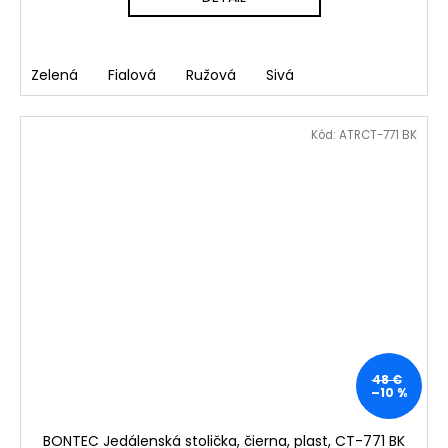
Zelená
Fialová
Ružová
Sivá
Kód:
ATRCT-771 BK
48 €
–10 %
BONTEC Jedálenská stolička, čierna, plast, CT-771 BK