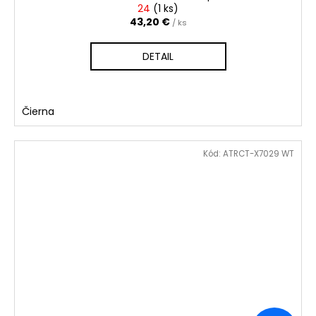
24
(
1 ks
)
43,20 €
/ ks
DETAIL
Čierna
Kód:
ATRCT-X7029 WT