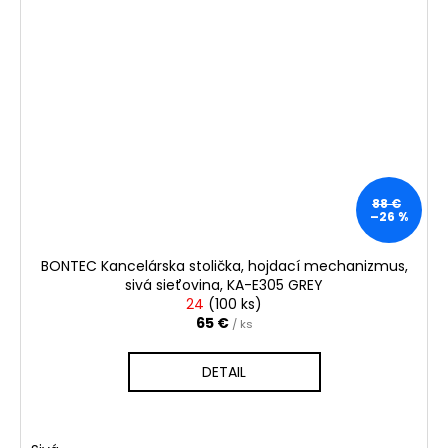
88 €
–26 %
BONTEC Kancelárska stolička, hojdací mechanizmus,
sivá sieťovina, KA-E305 GREY
24
(
100 ks
)
65 €
/ ks
DETAIL