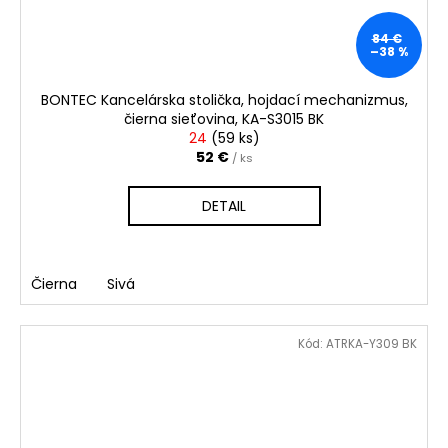
84 €
–38 %
BONTEC Kancelárska stolička, hojdací mechanizmus,
čierna sieťovina, KA-S3015 BK
24
(
59 ks
)
52 €
/ ks
DETAIL
Čierna
Sivá
Kód:
ATRKA-Y309 BK