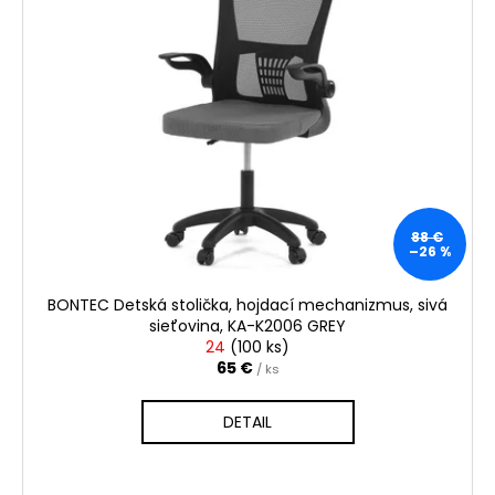
88 €
–26 %
BONTEC Detská stolička, hojdací mechanizmus, sivá
sieťovina, KA-K2006 GREY
24
(
100 ks
)
65 €
/ ks
DETAIL