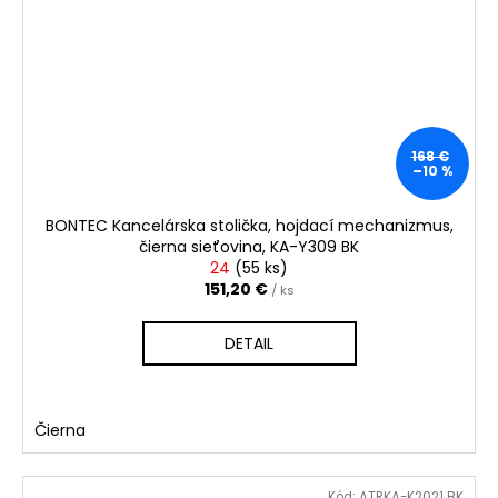
168 €
–10 %
BONTEC Kancelárska stolička, hojdací mechanizmus,
čierna sieťovina, KA-Y309 BK
24
(
55 ks
)
151,20 €
/ ks
DETAIL
Čierna
Kód:
ATRKA-K2021 BK