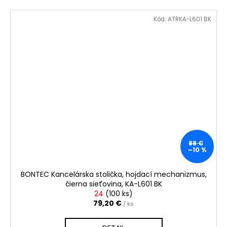
Kód:
ATRKA-L601 BK
88 €
–10 %
BONTEC Kancelárska stolička, hojdací mechanizmus,
čierna sieťovina, KA-L601 BK
24
(
100 ks
)
79,20 €
/ ks