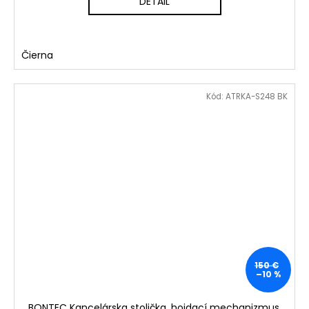
DETAIL
Čierna
Kód:
ATRKA-S248 BK
150 €
–10 %
BONTEC Kancelárska stolička, hojdací mechanizmus,