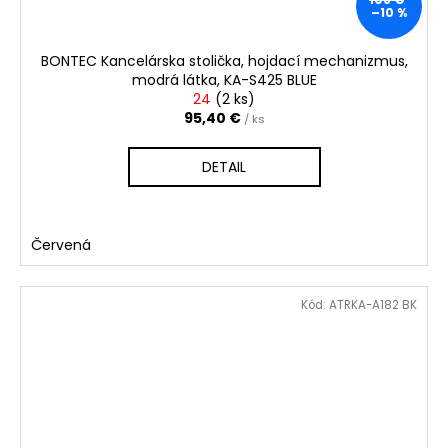
–10 %
BONTEC Kancelárska stolička, hojdací mechanizmus,
modrá látka, KA-S425 BLUE
24
(
2 ks
)
95,40 €
/ ks
DETAIL
Červená
Kód:
ATRKA-A182 BK