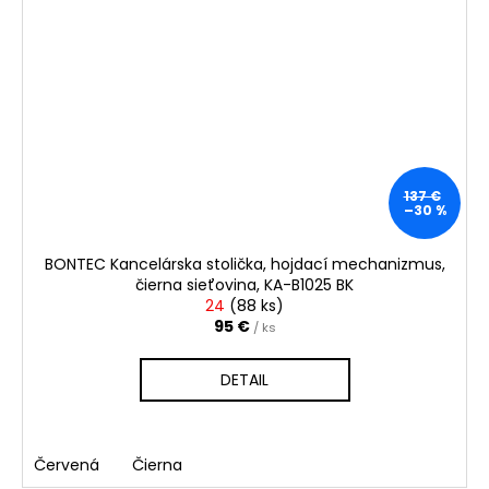
137 €
–30 %
BONTEC Kancelárska stolička, hojdací mechanizmus,
čierna sieťovina, KA-B1025 BK
24
(
88 ks
)
95 €
/ ks
DETAIL
Červená
Čierna