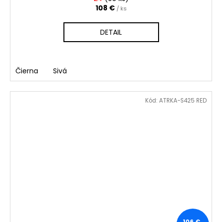
108 €
/ ks
DETAIL
Čierna
Sivá
Kód:
ATRKA-S425 RED
106 €