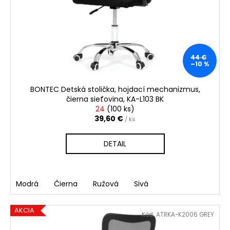
č
r
o
a
o
v
m
d
e
u
44 €
k
–10 %
t
o
BONTEC Detská stolička, hojdací mechanizmus,
v
čierna sieťovina, KA-L103 BK
24
(
100 ks
)
39,60 €
/ ks
DETAIL
Modrá
Čierna
Ružová
Sivá
AKCIA
Kód:
ATRKA-K2006 GREY