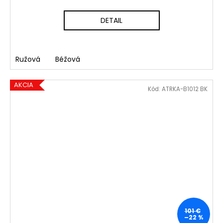
DETAIL
Ružová
Béžová
AKCIA
Kód:
ATRKA-B1012 BK
101 €
–22 %