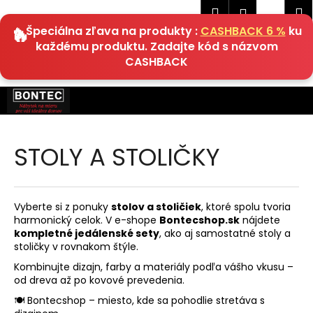
K
Hľadať
Náku
M
Prihlásen
EUR
o
🔥 Špeciálna zľava na produkty :
CASHBACK 6 %
ku
Späť
Späť
košík
š
každému produktu. Zadajte kód s názvom
í
CASHBACK
Č
k
o
Prejsť
na
p
obsah
o
t
STOLY A STOLIČKY
r
e
b
Vyberte si z ponuky
stolov a stoličiek
, ktoré spolu tvoria
u
harmonický celok. V e-shope
Bontecshop.sk
nájdete
kompletné jedálenské sety
, ako aj samostatné stoly a
j
stoličky v rovnakom štýle.
e
Kombinujte dizajn, farby a materiály podľa vášho vkusu –
t
od dreva až po kovové prevedenia.
e
🍽️ Bontecshop – miesto, kde sa pohodlie stretáva s
n