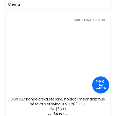
Čierna
Kód:
ATRKA-K2031 BGE
110 €
AŽ
–40 %
BONTEC Kancelárska stolička, hojdací mechanizmus,
béžová sieťovina, KA-K2031 BGE
24
(
5 ks
)
65 €
od
/ ks