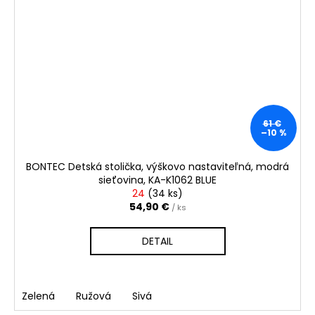
61 €
–10 %
BONTEC Detská stolička, výškovo nastaviteľná, modrá
sieťovina, KA-K1062 BLUE
24
(
34 ks
)
54,90 €
/ ks
DETAIL
Zelená
Ružová
Sivá