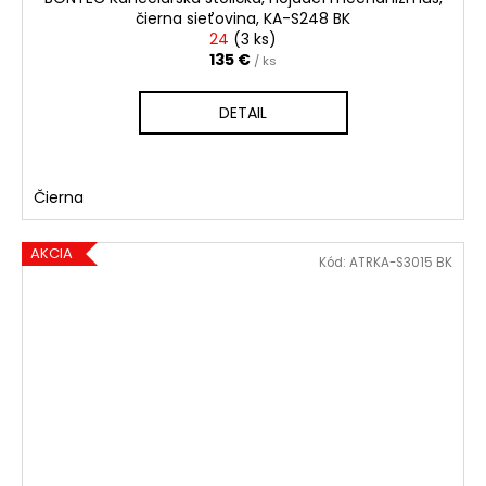
čierna sieťovina, KA-S248 BK
24
(
3 ks
)
135 €
/ ks
DETAIL
Čierna
AKCIA
Kód:
ATRKA-S3015 BK