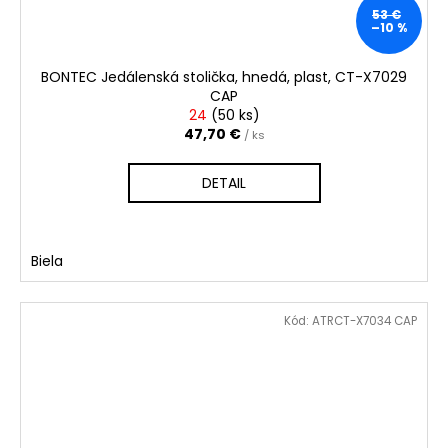
53 €
–10 %
BONTEC Jedálenská stolička, hnedá, plast, CT-X7029
CAP
24
(
50 ks
)
47,70 €
/ ks
DETAIL
Biela
Kód:
ATRCT-X7034 CAP