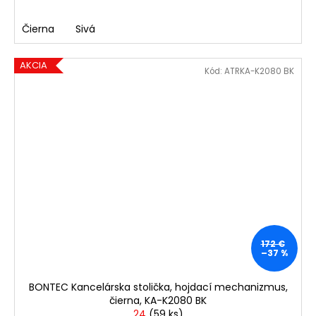
Čierna
Sivá
AKCIA
Kód:
ATRKA-K2080 BK
172 €
–37 %
BONTEC Kancelárska stolička, hojdací mechanizmus,
čierna, KA-K2080 BK
24
(
59 ks
)