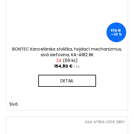
172 €
–10 %
BONTEC Kancelárska stolička, hojdací mechanizmus,
sivá sieťovina, KA-A182 BK
24
(
69 ks
)
154,80 €
/ ks
DETAIL
Sivá
Kód:
ATRKA-E305 GREY