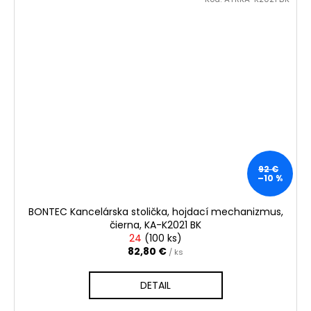
92 €
–10 %
BONTEC Kancelárska stolička, hojdací mechanizmus,
čierna, KA-K2021 BK
24
(
100 ks
)
82,80 €
/ ks
DETAIL