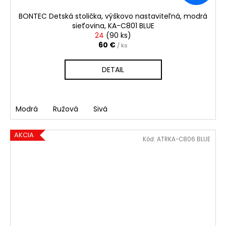
BONTEC Detská stolička, výškovo nastaviteľná, modrá
sieťovina, KA-C801 BLUE
24
(
90 ks
)
60 €
/ ks
DETAIL
Modrá
Ružová
Sivá
AKCIA
Kód:
ATRKA-C806 BLUE