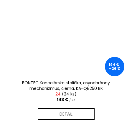
194 €
–26 %
BONTEC Kancelárska stolička, asynchrónny
mechanizmus, čierna, KA-Q8250 BK
24
(
24 ks
)
143 €
/ ks
DETAIL