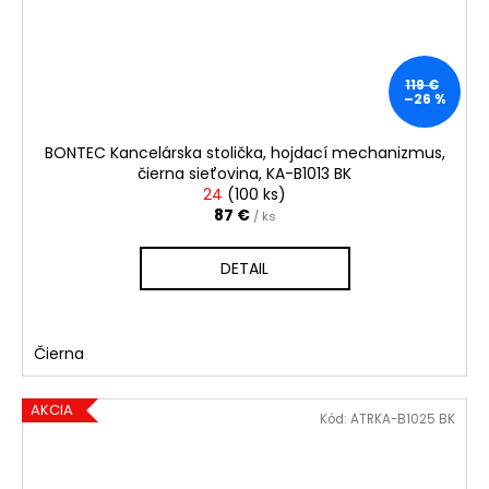
119 €
–26 %
BONTEC Kancelárska stolička, hojdací mechanizmus,
čierna sieťovina, KA-B1013 BK
24
(
100 ks
)
87 €
/ ks
DETAIL
Čierna
AKCIA
Kód:
ATRKA-B1025 BK