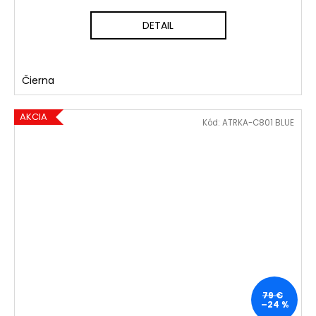
DETAIL
Čierna
AKCIA
Kód:
ATRKA-C801 BLUE
79 €
–24 %