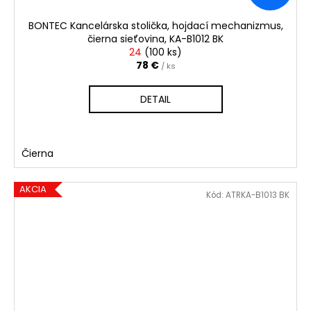
BONTEC Kancelárska stolička, hojdací mechanizmus,
čierna sieťovina, KA-B1012 BK
24
(
100 ks
)
78 €
/ ks
DETAIL
Čierna
AKCIA
Kód:
ATRKA-B1013 BK