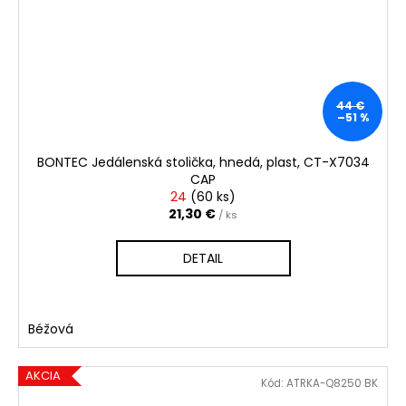
44 €
–51 %
BONTEC Jedálenská stolička, hnedá, plast, CT-X7034
CAP
24
(
60 ks
)
21,30 €
/ ks
DETAIL
Béžová
AKCIA
Kód:
ATRKA-Q8250 BK