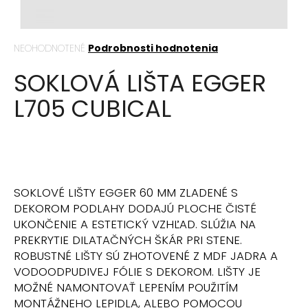
á
j
Priemerné
NEOHODNOTENÉ
Podrobnosti hodnotenia
s
hodnotenie
ť
SOKLOVÁ LIŠTA EGGER
produktu
?
je
L705 CUBICAL
0,0
z
5
hviezdičiek.
HĽADAŤ
SOKLOVÉ LIŠTY EGGER 60 MM ZLADENÉ S
DEKOROM PODLAHY DODAJÚ PLOCHE ČISTÉ
O
UKONČENIE A ESTETICKÝ VZHĽAD. SLÚŽIA NA
d
PREKRYTIE DILATAČNÝCH ŠKÁR PRI STENE.
p
ROBUSTNÉ LIŠTY SÚ ZHOTOVENÉ Z MDF JADRA A
o
VODOODPUDIVEJ FÓLIE S DEKOROM. LIŠTY JE
r
MOŽNÉ NAMONTOVAŤ LEPENÍM POUŽITÍM
ú
MONTÁŽNEHO LEPIDLA, ALEBO POMOCOU