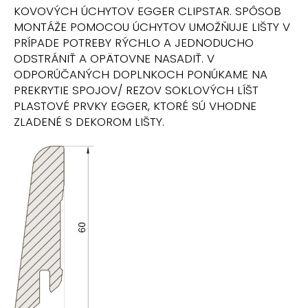
č
KOVOVÝCH ÚCHYTOV EGGER CLIPSTAR. SPÔSOB
a
MONTÁŽE POMOCOU ÚCHYTOV UMOŽŇUJE LIŠTY V
m
PRÍPADE POTREBY RÝCHLO A JEDNODUCHO
e
ODSTRÁNIŤ A OPÄTOVNE NASADIŤ. V
ODPORÚČANÝCH DOPLNKOCH PONÚKAME NA
PREKRYTIE SPOJOV/ REZOV SOKLOVÝCH LÍŠT
PLASTOVÉ PRVKY EGGER, KTORÉ SÚ VHODNE
ZLADENÉ S DEKOROM LIŠTY.