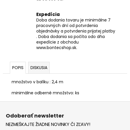
Expedícia
Doba dodania tovaru je minimálne 7
pracovných dní od potvrdenia
objednávky a potvrdenia prijatej platby
. Doba dodania sa počíta odo dňa
expedície z obchodu
www.bontecshop.sk.
POPIS
DISKUSIA
množstvo v balíku : 2,4 m
minimálne odberné množstvo: ks
Z
á
Odoberať newsletter
p
NEZMEŠKAJTE ŽIADNE NOVINKY ČI ZĽAVY!
ä