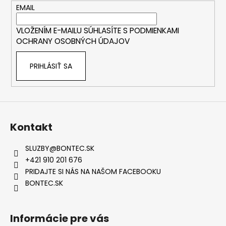
t
EMAIL
i
VLOŽENÍM E-MAILU SÚHLASÍTE S
PODMIENKAMI
e
OCHRANY OSOBNÝCH ÚDAJOV
PRIHLÁSIŤ SA
Kontakt
SLUZBY
@
BONTEC.SK
+421 910 201 676
PRIDAJTE SI NÁS NA NAŠOM FACEBOOKU
BONTEC.SK
Informácie pre vás