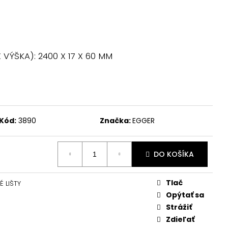
 VÝŠKA): 2400 X 17 X 60 MM
Kód:
3890
Značka:
EGGER
DO KOŠÍKA
Tlač
 LIŠTY
Opýtať sa
Strážiť
Zdieľať