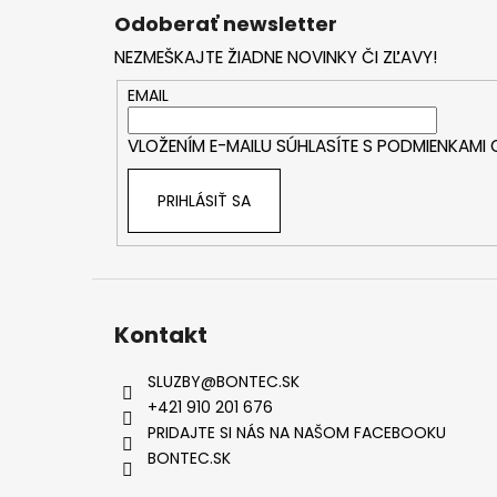
á
Odoberať newsletter
p
NEZMEŠKAJTE ŽIADNE NOVINKY ČI ZĽAVY!
ä
t
EMAIL
i
VLOŽENÍM E-MAILU SÚHLASÍTE S
PODMIENKAMI
e
PRIHLÁSIŤ SA
Kontakt
SLUZBY
@
BONTEC.SK
+421 910 201 676
PRIDAJTE SI NÁS NA NAŠOM FACEBOOKU
BONTEC.SK