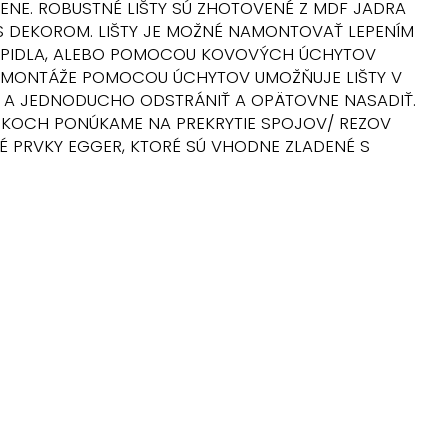
ENE. ROBUSTNÉ LIŠTY SÚ ZHOTOVENÉ Z MDF JADRA
S DEKOROM. LIŠTY JE MOŽNÉ NAMONTOVAŤ LEPENÍM
EPIDLA, ALEBO POMOCOU KOVOVÝCH ÚCHYTOV
B MONTÁŽE POMOCOU ÚCHYTOV UMOŽŇUJE LIŠTY V
 A JEDNODUCHO ODSTRÁNIŤ A OPÄTOVNE NASADIŤ.
OCH PONÚKAME NA PREKRYTIE SPOJOV/ REZOV
É PRVKY EGGER, KTORÉ SÚ VHODNE ZLADENÉ S