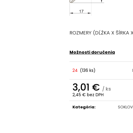
ROZMERY (DĹŽKA X ŠÍRKA X
Možnosti doručenia
24
(
136 ks
)
3,01 €
/ ks
2,45 € bez DPH
Jednotková
cena:
Kategória
:
SOKLOVÉ