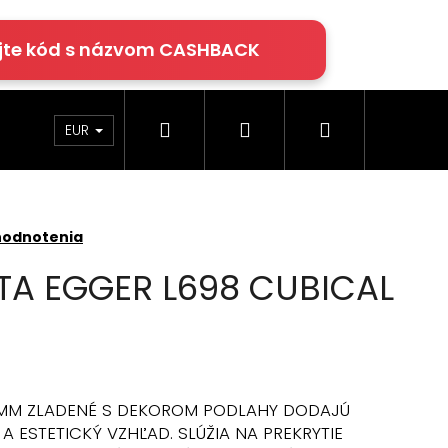
jte kód s názvom CASHBACK
Hľadať
Prihlásenie
Nákupný
rácie
Klimatizácia
Podlahy Egger
EUR
košík
hodnotenia
TA EGGER L698 CUBICAL
 MM ZLADENÉ S DEKOROM PODLAHY DODAJÚ
A ESTETICKÝ VZHĽAD. SLÚŽIA NA PREKRYTIE