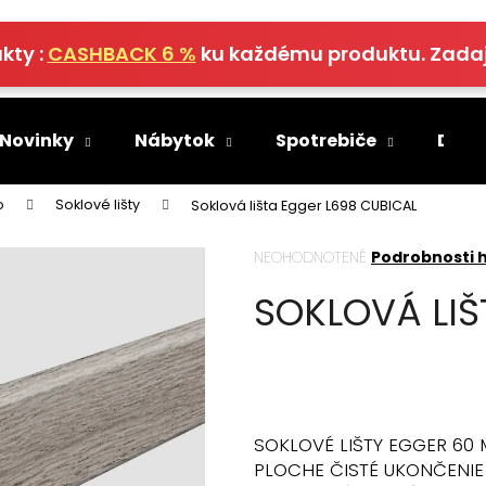
kty :
CASHBACK 6 %
ku každému produktu. Zada
Čo potrebujete nájsť?
 Novinky
Nábytok
Spotrebiče
Deko
HĽADAŤ
o
Soklové lišty
Soklová lišta Egger L698 CUBICAL
Priemerné
NEOHODNOTENÉ
Podrobnosti 
hodnotenie
Odporúčame
SOKLOVÁ LIŠ
produktu
je
0,0
z
5
hviezdičiek.
SOKLOVÉ LIŠTY EGGER 60
PLOCHE ČISTÉ UKONČENIE 