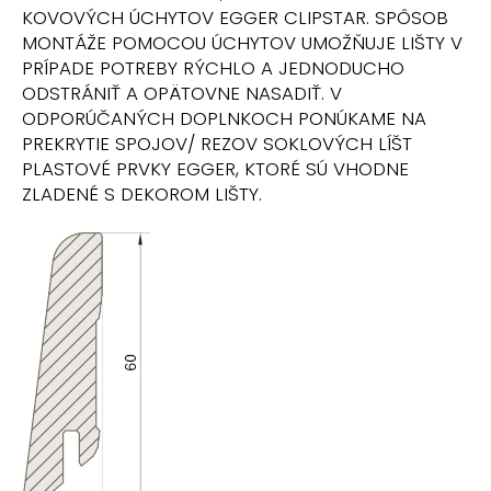
č
KOVOVÝCH ÚCHYTOV EGGER CLIPSTAR. SPÔSOB
a
MONTÁŽE POMOCOU ÚCHYTOV UMOŽŇUJE LIŠTY V
m
PRÍPADE POTREBY RÝCHLO A JEDNODUCHO
e
ODSTRÁNIŤ A OPÄTOVNE NASADIŤ. V
ODPORÚČANÝCH DOPLNKOCH PONÚKAME NA
PREKRYTIE SPOJOV/ REZOV SOKLOVÝCH LÍŠT
PLASTOVÉ PRVKY EGGER, KTORÉ SÚ VHODNE
ZLADENÉ S DEKOROM LIŠTY.