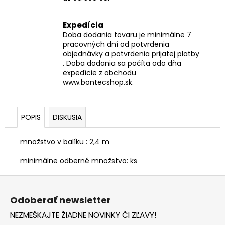
Expedícia
Doba dodania tovaru je minimálne 7
pracovných dní od potvrdenia
objednávky a potvrdenia prijatej platby
. Doba dodania sa počíta odo dňa
expedície z obchodu
www.bontecshop.sk.
POPIS
DISKUSIA
množstvo v balíku : 2,4 m
minimálne odberné množstvo: ks
Z
á
Odoberať newsletter
p
NEZMEŠKAJTE ŽIADNE NOVINKY ČI ZĽAVY!
ä