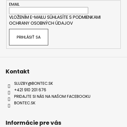
t
EMAIL
i
VLOŽENÍM E-MAILU SÚHLASÍTE S
PODMIENKAMI
e
OCHRANY OSOBNÝCH ÚDAJOV
PRIHLÁSIŤ SA
Kontakt
SLUZBY
@
BONTEC.SK
+421 910 201 676
PRIDAJTE SI NÁS NA NAŠOM FACEBOOKU
BONTEC.SK
Informácie pre vás