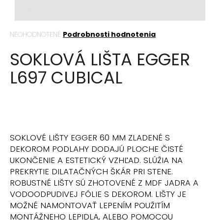
á
j
Priemerné
NEOHODNOTENÉ
Podrobnosti hodnotenia
s
hodnotenie
ť
SOKLOVÁ LIŠTA EGGER
produktu
?
je
L697 CUBICAL
0,0
z
5
hviezdičiek.
HĽADAŤ
SOKLOVÉ LIŠTY EGGER 60 MM ZLADENÉ S
DEKOROM PODLAHY DODAJÚ PLOCHE ČISTÉ
O
UKONČENIE A ESTETICKÝ VZHĽAD. SLÚŽIA NA
d
PREKRYTIE DILATAČNÝCH ŠKÁR PRI STENE.
p
ROBUSTNÉ LIŠTY SÚ ZHOTOVENÉ Z MDF JADRA A
o
VODOODPUDIVEJ FÓLIE S DEKOROM. LIŠTY JE
r
MOŽNÉ NAMONTOVAŤ LEPENÍM POUŽITÍM
ú
MONTÁŽNEHO LEPIDLA, ALEBO POMOCOU