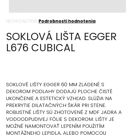
á
j
Priemerné
NEOHODNOTENÉ
Podrobnosti hodnotenia
s
hodnotenie
ť
SOKLOVÁ LIŠTA EGGER
produktu
?
je
L676 CUBICAL
0,0
z
5
hviezdičiek.
HĽADAŤ
SOKLOVÉ LIŠTY EGGER 60 MM ZLADENÉ S
DEKOROM PODLAHY DODAJÚ PLOCHE ČISTÉ
O
UKONČENIE A ESTETICKÝ VZHĽAD. SLÚŽIA NA
d
PREKRYTIE DILATAČNÝCH ŠKÁR PRI STENE.
p
ROBUSTNÉ LIŠTY SÚ ZHOTOVENÉ Z MDF JADRA A
o
VODOODPUDIVEJ FÓLIE S DEKOROM. LIŠTY JE
r
MOŽNÉ NAMONTOVAŤ LEPENÍM POUŽITÍM
ú
MONTÁŽNEHO LEPIDLA, ALEBO POMOCOU