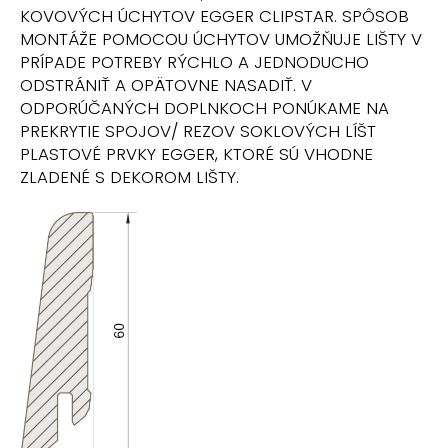
č
KOVOVÝCH ÚCHYTOV EGGER CLIPSTAR. SPÔSOB
a
MONTÁŽE POMOCOU ÚCHYTOV UMOŽŇUJE LIŠTY V
m
PRÍPADE POTREBY RÝCHLO A JEDNODUCHO
e
ODSTRÁNIŤ A OPÄTOVNE NASADIŤ. V
ODPORÚČANÝCH DOPLNKOCH PONÚKAME NA
PREKRYTIE SPOJOV/ REZOV SOKLOVÝCH LÍŠT
PLASTOVÉ PRVKY EGGER, KTORÉ SÚ VHODNE
ZLADENÉ S DEKOROM LIŠTY.