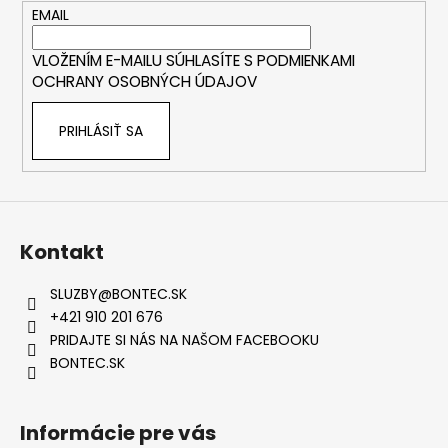
t
EMAIL
i
VLOŽENÍM E-MAILU SÚHLASÍTE S
PODMIENKAMI
e
OCHRANY OSOBNÝCH ÚDAJOV
PRIHLÁSIŤ SA
Kontakt
SLUZBY
@
BONTEC.SK
+421 910 201 676
PRIDAJTE SI NÁS NA NAŠOM FACEBOOKU
BONTEC.SK
Informácie pre vás