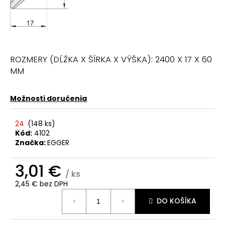
ROZMERY (DĹŽKA X ŠÍRKA X VÝŠKA): 2400 X 17 X 60
MM
Možnosti doručenia
24
(
148 ks
)
Kód:
4102
Značka:
EGGER
3,01 €
/ ks
2,45 € bez DPH
Jednotková
DO KOŠÍKA
cena: