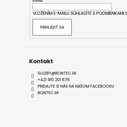
t
EMAIL
i
VLOŽENÍM E-MAILU SÚHLASÍTE S
PODMIENKAMI
e
PRIHLÁSIŤ SA
Kontakt
SLUZBY
@
BONTEC.SK
+421 910 201 676
PRIDAJTE SI NÁS NA NAŠOM FACEBOOKU
BONTEC.SK