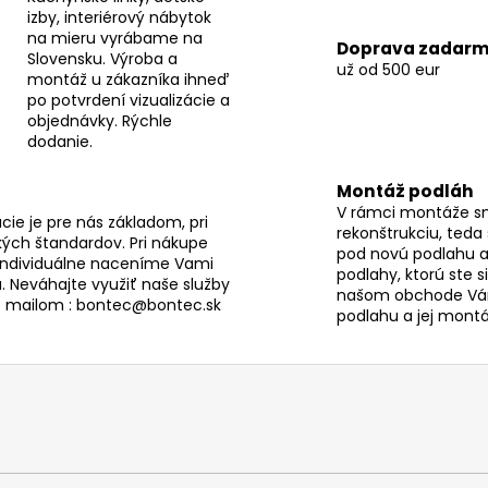
e
izby, interiérový nábytok
p
na mieru vyrábame na
Doprava zadar
r
Slovensku. Výroba a
už od 500 eur
v
montáž u zákazníka ihneď
po potvrdení vizualizácie a
k
objednávky. Rýchle
y
dodanie.
v
ý
Montáž podláh
p
V rámci montáže s
i
ie je pre nás základom, pri
rekonštrukciu, teda
ých štandardov. Pri nákupe
s
pod novú podlahu a
individuálne naceníme Vami
u
podlahy, ktorú ste s
. Neváhajte využiť naše služby
našom obchode Vám
s mailom : bontec@bontec.sk
podlahu a jej montáž