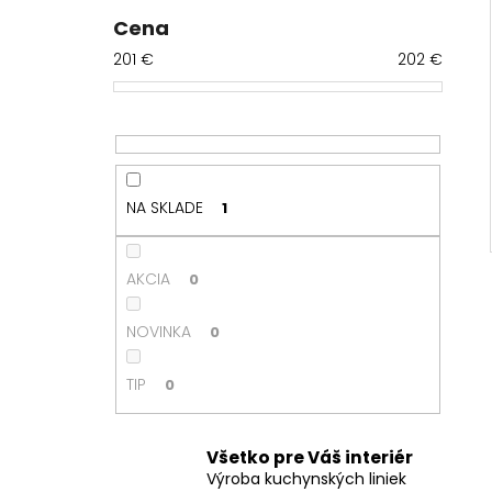
č
n
Cena
ý
201
€
202
€
p
a
n
e
l
NA SKLADE
1
AKCIA
0
NOVINKA
0
TIP
0
Všetko pre Váš interiér
Výroba kuchynských liniek