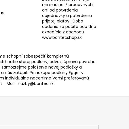
minimálne 7 pracovných
dní od potvrdenia
mo
objednávky a potvrdenia
prijatej platby . Doba
dodania sa počíta odo dňa
expedície z obchodu
www.bontecshop.sk.
me schopní zabezpečiť kompletnú
 strhnutie starej podlahy, odvoz, úpravu povrchu
 samozrejme položenie novej podložky a
i u nás zakúpili. Pri nákupe podlahy Egger v
 individuálne naceníme Vami preferovanú
. . Mail : sluzby@bontec.sk