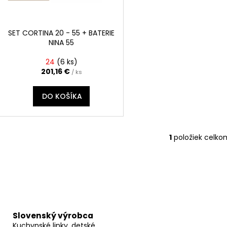
o
r
d
o
u
d
SET CORTINA 20 - 55 + BATERIE
k
NINA 55
u
t
k
24
(
6 ks
)
o
t
201,16 €
/ ks
v
o
DO KOŠÍKA
v
1
položiek celko
O
v
l
á
d
a
c
Slovenský výrobca
i
Kuchynské linky, detské