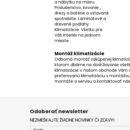
a nábytku na mieru.
Príslušenstvo, kovanie ,
drezy a batérie a vstavané
spotrebiče. Laminátové a
drevené podlahy.
Klimatizácie. Všetko pre
Váš interiér na jednom
mieste .
Montáž klimatizácie
Odborná montáž zakúpenej klimatizác
ktorom dbáme na dodržiavanie všetk
klimatizácie v našom obchode Vám 
preferovanú klimatizáciu s montážou
montáže a servisu a kontaktovať ná
Z
á
Odoberať newsletter
p
NEZMEŠKAJTE ŽIADNE NOVINKY ČI ZĽAVY!
ä