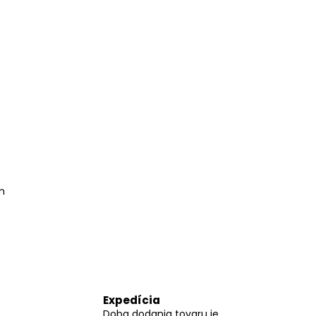
m
Expedícia
Doba dodania tovaru je