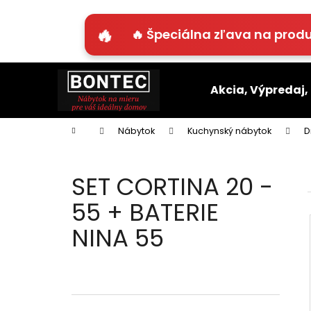
K
o
🔥 Špeciálna zľava na produ
Späť
Späť
š
do
do
í
Prejsť
k
obchodu
obchodu
na
Akcia, Výpredaj,
obsah
Domov
Nábytok
Kuchynský nábytok
D
SET CORTINA 20 -
55 + BATERIE
NINA 55
B
o