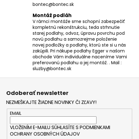
bontec@bontec.sk
Montáž podláh
V rámci montáže sme schopní zabezpečiť
kompletnú rekonštrukciu, teda strhnutie
starej podlahy, odvoz, úpravu povrchu pod
novú podlahu a samozrejme položenie
novej podložky a podlahy, ktorú ste si u nás
zakúpili. Pri nákupe podlahy Egger v našom
obchode Vám individuálne naceníme Vami
preferovanú podlahu a jej montáž. . Mail :
sluzby@bontec.sk
Z
á
Odoberať newsletter
p
NEZMEŠKAJTE ŽIADNE NOVINKY ČI ZĽAVY!
ä
t
EMAIL
i
VLOŽENÍM E-MAILU SÚHLASÍTE S
PODMIENKAMI
e
OCHRANY OSOBNÝCH ÚDAJOV