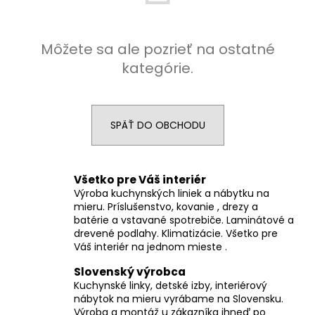
á
j
Môžete sa ale pozrieť na ostatné
s
kategórie.
ť
?
SPÄŤ DO OBCHODU
HĽADAŤ
Všetko pre Váš interiér
Výroba kuchynských liniek a nábytku na
mieru. Príslušenstvo, kovanie , drezy a
batérie a vstavané spotrebiče. Laminátové a
O
drevené podlahy. Klimatizácie. Všetko pre
d
Váš interiér na jednom mieste .
p
o
Slovenský výrobca
r
Kuchynské linky, detské izby, interiérový
nábytok na mieru vyrábame na Slovensku.
ú
Výroba a montáž u zákazníka ihneď po