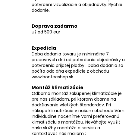
č
potvrdení vizualizácie a objednávky. Rýchle
a
dodanie.
m
e
Doprava zadarmo
už od 500 eur
Expedícia
Doba dodania tovaru je minimálne 7
pracovných dní od potvrdenia objednávky a
potvrdenia prijatej platby . Doba dodania sa
počíta odo dňa expedície z obchodu
www.bontecshop.sk.
Montáž klimatizácie
Odborná montáž zakúpenej klimatizácie je
pre nás základom, pri ktorom dbáme na
dodržiavanie všetkých štandardov. Pri
nákupe klimatizácie v našom obchode Vám
individuálne naceníme Vami preferovanú
klimatizáciu s montážou. Neváhajte využiť
naše služby montáže a servisu a
kontaktovať nás mailom :