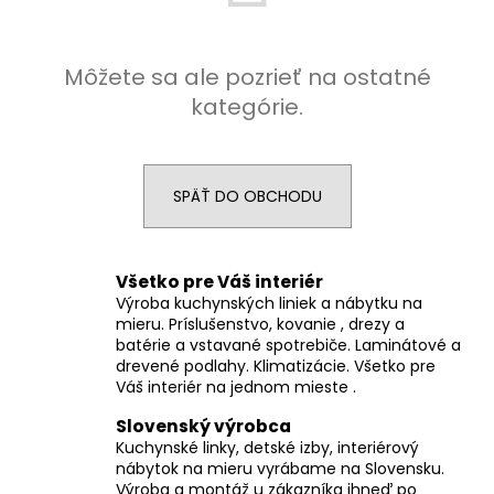
á
j
Môžete sa ale pozrieť na ostatné
s
kategórie.
ť
?
SPÄŤ DO OBCHODU
HĽADAŤ
Všetko pre Váš interiér
Výroba kuchynských liniek a nábytku na
mieru. Príslušenstvo, kovanie , drezy a
batérie a vstavané spotrebiče. Laminátové a
O
drevené podlahy. Klimatizácie. Všetko pre
d
Váš interiér na jednom mieste .
p
o
Slovenský výrobca
r
Kuchynské linky, detské izby, interiérový
nábytok na mieru vyrábame na Slovensku.
ú
Výroba a montáž u zákazníka ihneď po