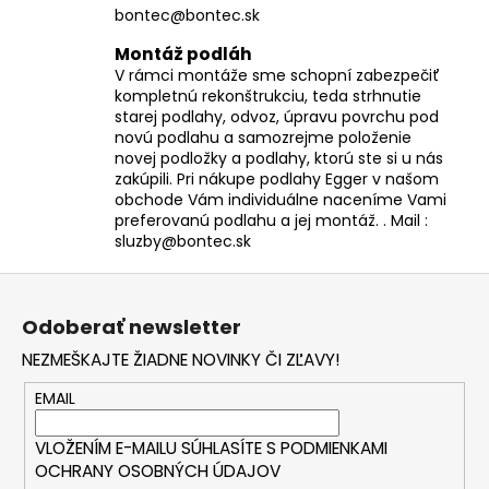
bontec@bontec.sk
Montáž podláh
V rámci montáže sme schopní zabezpečiť
kompletnú rekonštrukciu, teda strhnutie
starej podlahy, odvoz, úpravu povrchu pod
novú podlahu a samozrejme položenie
novej podložky a podlahy, ktorú ste si u nás
zakúpili. Pri nákupe podlahy Egger v našom
obchode Vám individuálne naceníme Vami
preferovanú podlahu a jej montáž. . Mail :
sluzby@bontec.sk
Z
á
Odoberať newsletter
p
NEZMEŠKAJTE ŽIADNE NOVINKY ČI ZĽAVY!
ä
t
EMAIL
i
VLOŽENÍM E-MAILU SÚHLASÍTE S
PODMIENKAMI
e
OCHRANY OSOBNÝCH ÚDAJOV