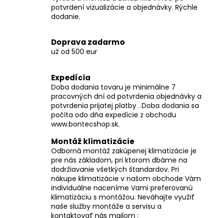
č
potvrdení vizualizácie a objednávky. Rýchle
a
dodanie.
m
e
Doprava zadarmo
už od 500 eur
Expedícia
Doba dodania tovaru je minimálne 7
pracovných dní od potvrdenia objednávky a
potvrdenia prijatej platby . Doba dodania sa
počíta odo dňa expedície z obchodu
www.bontecshop.sk.
Montáž klimatizácie
Odborná montáž zakúpenej klimatizácie je
pre nás základom, pri ktorom dbáme na
dodržiavanie všetkých štandardov. Pri
nákupe klimatizácie v našom obchode Vám
individuálne naceníme Vami preferovanú
klimatizáciu s montážou. Neváhajte využiť
naše služby montáže a servisu a
kontaktovať nás mailom :