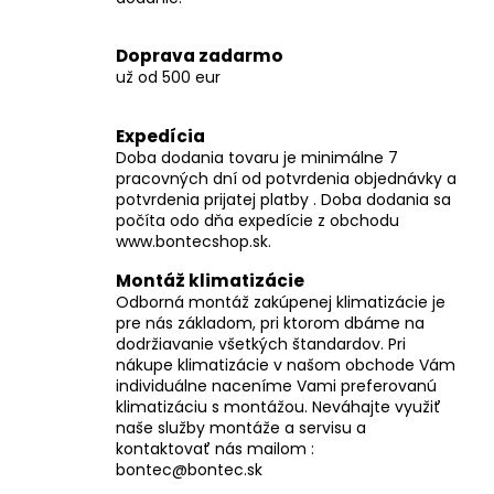
y
v
Doprava zadarmo
ý
už od 500 eur
p
i
Expedícia
s
Doba dodania tovaru je minimálne 7
u
pracovných dní od potvrdenia objednávky a
potvrdenia prijatej platby . Doba dodania sa
počíta odo dňa expedície z obchodu
www.bontecshop.sk.
Montáž klimatizácie
Odborná montáž zakúpenej klimatizácie je
pre nás základom, pri ktorom dbáme na
dodržiavanie všetkých štandardov. Pri
nákupe klimatizácie v našom obchode Vám
individuálne naceníme Vami preferovanú
klimatizáciu s montážou. Neváhajte využiť
naše služby montáže a servisu a
kontaktovať nás mailom :
bontec@bontec.sk