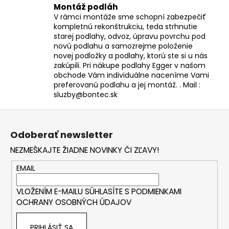
Montáž podláh
V rámci montáže sme schopní zabezpečiť
kompletnú rekonštrukciu, teda strhnutie
starej podlahy, odvoz, úpravu povrchu pod
novú podlahu a samozrejme položenie
novej podložky a podlahy, ktorú ste si u nás
zakúpili. Pri nákupe podlahy Egger v našom
obchode Vám individuálne naceníme Vami
preferovanú podlahu a jej montáž. . Mail :
sluzby@bontec.sk
Z
á
Odoberať newsletter
p
NEZMEŠKAJTE ŽIADNE NOVINKY ČI ZĽAVY!
ä
t
EMAIL
i
VLOŽENÍM E-MAILU SÚHLASÍTE S
PODMIENKAMI
e
OCHRANY OSOBNÝCH ÚDAJOV
PRIHLÁSIŤ SA