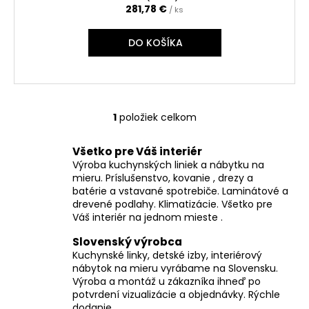
č
281,78 €
/ ks
a
m
DO KOŠÍKA
e
1
položiek celkom
O
v
Všetko pre Váš interiér
l
Výroba kuchynských liniek a nábytku na
á
mieru. Príslušenstvo, kovanie , drezy a
d
batérie a vstavané spotrebiče. Laminátové a
a
drevené podlahy. Klimatizácie. Všetko pre
c
Váš interiér na jednom mieste .
i
Slovenský výrobca
e
Kuchynské linky, detské izby, interiérový
p
nábytok na mieru vyrábame na Slovensku.
r
Výroba a montáž u zákazníka ihneď po
v
potvrdení vizualizácie a objednávky. Rýchle
k
dodanie.