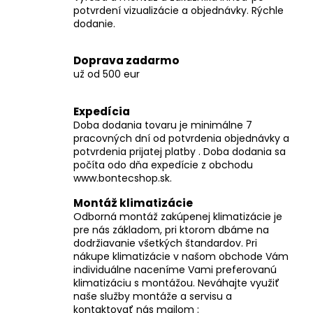
č
potvrdení vizualizácie a objednávky. Rýchle
a
dodanie.
m
e
Doprava zadarmo
už od 500 eur
Expedícia
Doba dodania tovaru je minimálne 7
pracovných dní od potvrdenia objednávky a
potvrdenia prijatej platby . Doba dodania sa
počíta odo dňa expedície z obchodu
www.bontecshop.sk.
Montáž klimatizácie
Odborná montáž zakúpenej klimatizácie je
pre nás základom, pri ktorom dbáme na
dodržiavanie všetkých štandardov. Pri
nákupe klimatizácie v našom obchode Vám
individuálne naceníme Vami preferovanú
klimatizáciu s montážou. Neváhajte využiť
naše služby montáže a servisu a
kontaktovať nás mailom :