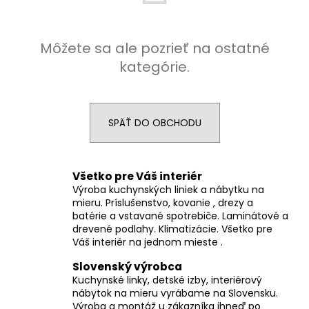
á
j
Môžete sa ale pozrieť na ostatné
s
kategórie.
ť
?
SPÄŤ DO OBCHODU
HĽADAŤ
Všetko pre Váš interiér
Výroba kuchynských liniek a nábytku na
mieru. Príslušenstvo, kovanie , drezy a
batérie a vstavané spotrebiče. Laminátové a
O
drevené podlahy. Klimatizácie. Všetko pre
d
Váš interiér na jednom mieste .
p
o
Slovenský výrobca
r
Kuchynské linky, detské izby, interiérový
nábytok na mieru vyrábame na Slovensku.
ú
Výroba a montáž u zákazníka ihneď po