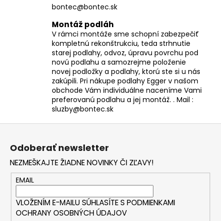
bontec@bontec.sk
Montáž podláh
V rámci montáže sme schopní zabezpečiť
kompletnú rekonštrukciu, teda strhnutie
starej podlahy, odvoz, úpravu povrchu pod
novú podlahu a samozrejme položenie
novej podložky a podlahy, ktorú ste si u nás
zakúpili. Pri nákupe podlahy Egger v našom
obchode Vám individuálne naceníme Vami
preferovanú podlahu a jej montáž. . Mail :
sluzby@bontec.sk
Z
á
Odoberať newsletter
p
NEZMEŠKAJTE ŽIADNE NOVINKY ČI ZĽAVY!
ä
t
EMAIL
i
VLOŽENÍM E-MAILU SÚHLASÍTE S
PODMIENKAMI
e
OCHRANY OSOBNÝCH ÚDAJOV