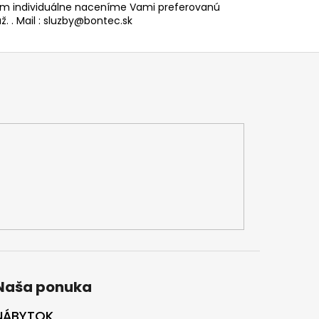
 individuálne naceníme Vami preferovanú
. . Mail : sluzby@bontec.sk
Naša ponuka
NÁBYTOK