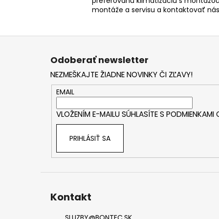
preferovanú klimatizáciu s montážou
montáže a servisu a kontaktovať ná
Z
á
Odoberať newsletter
p
NEZMEŠKAJTE ŽIADNE NOVINKY ČI ZĽAVY!
ä
t
EMAIL
i
VLOŽENÍM E-MAILU SÚHLASÍTE S
PODMIENKAMI
e
PRIHLÁSIŤ SA
Kontakt
SLUZBY
@
BONTEC.SK