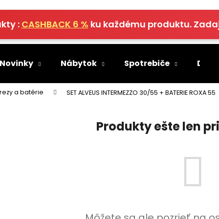
kty :
CASHBACK 6 %
ku každému produktu. Zada
Čo potrebujete nájsť?
 Novinky
Nábytok
Spotrebiče
Deko
HĽADAŤ
rezy a batérie
SET ALVEUS INTERMEZZO 30/55 + BATERIE ROXA 55
Produkty ešte len p
Odporúčame
Môžete sa ale pozrieť na o