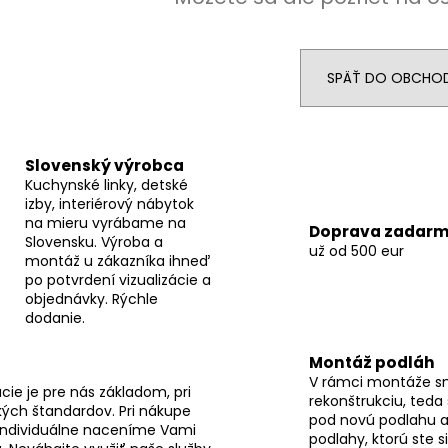
SPÄŤ DO OBCHO
Slovenský výrobca
Kuchynské linky, detské
izby, interiérový nábytok
na mieru vyrábame na
Doprava zadar
Slovensku. Výroba a
už od 500 eur
montáž u zákazníka ihneď
po potvrdení vizualizácie a
objednávky. Rýchle
dodanie.
Montáž podláh
V rámci montáže s
ie je pre nás základom, pri
rekonštrukciu, teda
ých štandardov. Pri nákupe
pod novú podlahu a
individuálne naceníme Vami
podlahy, ktorú ste s