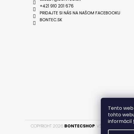
+421 910 201 676
PRIDAJTE SI NÁS NA NAŠOM FACEBOOKU
BONTEC.SK
VYTVOR
Tento web 
tohto webu
informácií
COPYRIGHT 2026
BONTECSHOP
. VŠETKY PRÁVA VYH