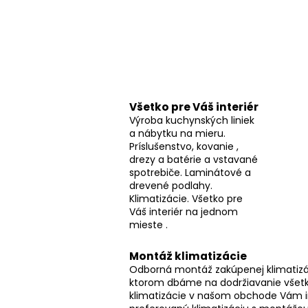
o
č
n
ý
p
a
Všetko pre Váš interiér
n
Výroba kuchynských liniek
e
a nábytku na mieru.
l
Príslušenstvo, kovanie ,
drezy a batérie a vstavané
spotrebiče. Laminátové a
drevené podlahy.
Klimatizácie. Všetko pre
Váš interiér na jednom
mieste .
Montáž klimatizácie
Odborná montáž zakúpenej klimatizác
ktorom dbáme na dodržiavanie všetk
klimatizácie v našom obchode Vám 