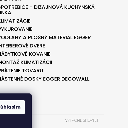
SPOTREBIČE - DIZAJNOVÁ KUCHYNSKÁ
LINKA
KLIMATIZÁCIE
VYKUROVANIE
PODLAHY A PLOŠNÝ MATERIÁL EGGER
INTERIEROVÉ DVERE
NÁBYTKOVÉ KOVANIE
MONTÁŽ KLIMATIZÁCII
VRÁTENIE TOVARU
NÁSTENNÉ DOSKY EGGER DECOWALL
BONTEC.SK
Súhlasím
VYTVORIL SHOPTET