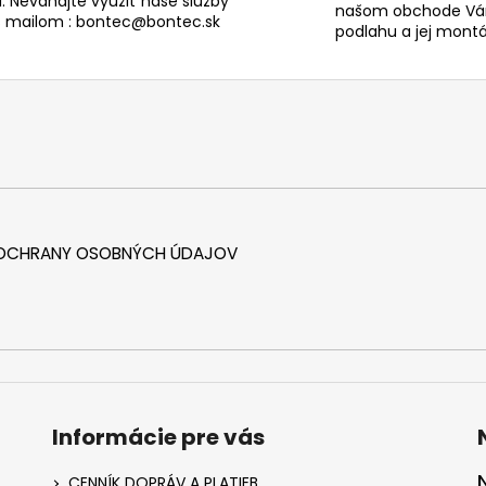
. Neváhajte využiť naše služby
našom obchode Vám
s mailom : bontec@bontec.sk
podlahu a jej montáž
 OCHRANY OSOBNÝCH ÚDAJOV
Informácie pre vás
CENNÍK DOPRÁV A PLATIEB