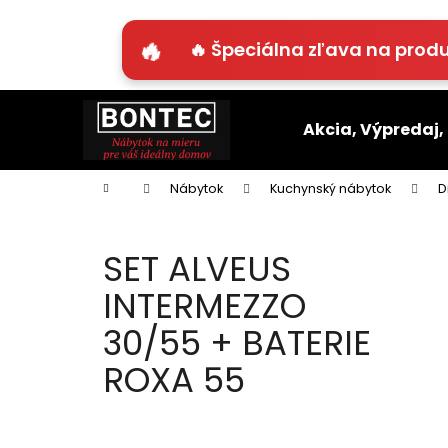
K
o
🔥 Špeciálna zľava na produ
Späť
Späť
š
do
do
í
Prejsť
k
obchodu
obchodu
na
Akcia, Výpredaj,
obsah
Domov
Nábytok
Kuchynský nábytok
D
SET ALVEUS
INTERMEZZO
30/55 + BATERIE
ROXA 55
B