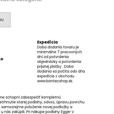
DU
Expedícia
Doba dodania tovaru je
minimálne 7 pracovných
dní od potvrdenia
mo
objednávky a potvrdenia
prijatej platby . Doba
dodania sa počíta odo dňa
expedície z obchodu
www.bontecshop.sk.
me schopní zabezpečiť kompletnú
 strhnutie starej podlahy, odvoz, úpravu povrchu
 samozrejme položenie novej podložky a
i u nás zakúpili. Pri nákupe podlahy Egger v