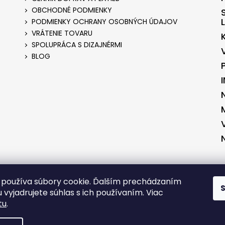
OBCHODNÉ PODMIENKY
PODMIENKY OCHRANY OSOBNÝCH ÚDAJOV
VRÁTENIE TOVARU
SPOLUPRÁCA S DIZAJNÉRMI
BLOG
ENÉ V SPOLUPRÁCI S KVALITNYESHOP.SK
VYTVORENÉ V SPOLUPRÁCI S 
používa súbory cookie. Ďalším prechádzaním
 vyjadrujete súhlas s ich používaním. Viac
tu
.
RADENÉ.