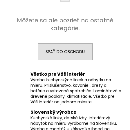
á
j
Môžete sa ale pozrieť na ostatné
s
kategórie.
ť
?
SPÄŤ DO OBCHODU
HĽADAŤ
Všetko pre Váš interiér
Výroba kuchynských liniek a nábytku na
mieru. Príslušenstvo, kovanie , drezy a
batérie a vstavané spotrebiče. Laminátové a
O
drevené podlahy. Klimatizácie. Všetko pre
d
Váš interiér na jednom mieste .
p
o
Slovenský výrobca
r
Kuchynské linky, detské izby, interiérový
nábytok na mieru vyrábame na Slovensku.
ú
Výroba a montáž u zákazníka ihneď po