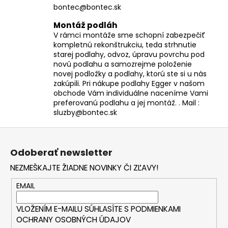
bontec@bontec.sk
Montáž podláh
V rámci montáže sme schopní zabezpečiť
kompletnú rekonštrukciu, teda strhnutie
starej podlahy, odvoz, úpravu povrchu pod
novú podlahu a samozrejme položenie
novej podložky a podlahy, ktorú ste si u nás
zakúpili. Pri nákupe podlahy Egger v našom
obchode Vám individuálne naceníme Vami
preferovanú podlahu a jej montáž. . Mail :
sluzby@bontec.sk
Z
á
Odoberať newsletter
p
NEZMEŠKAJTE ŽIADNE NOVINKY ČI ZĽAVY!
ä
t
EMAIL
i
VLOŽENÍM E-MAILU SÚHLASÍTE S
PODMIENKAMI
e
OCHRANY OSOBNÝCH ÚDAJOV