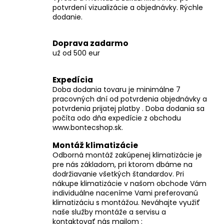
č
potvrdení vizualizácie a objednávky. Rýchle
a
dodanie.
m
e
Doprava zadarmo
už od 500 eur
Expedícia
Doba dodania tovaru je minimálne 7
pracovných dní od potvrdenia objednávky a
potvrdenia prijatej platby . Doba dodania sa
počíta odo dňa expedície z obchodu
www.bontecshop.sk.
Montáž klimatizácie
Odborná montáž zakúpenej klimatizácie je
pre nás základom, pri ktorom dbáme na
dodržiavanie všetkých štandardov. Pri
nákupe klimatizácie v našom obchode Vám
individuálne naceníme Vami preferovanú
klimatizáciu s montážou. Neváhajte využiť
naše služby montáže a servisu a
kontaktovať nás mailom :