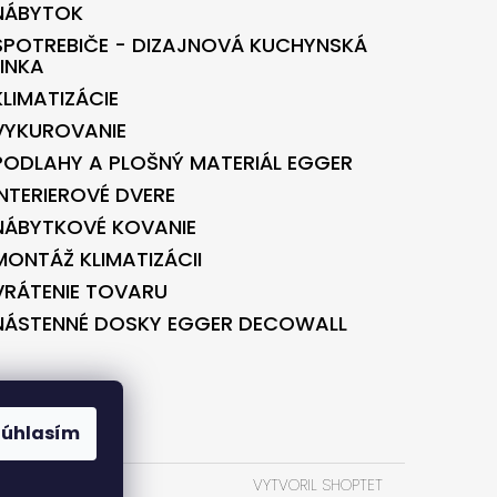
NÁBYTOK
SPOTREBIČE - DIZAJNOVÁ KUCHYNSKÁ
LINKA
KLIMATIZÁCIE
VYKUROVANIE
PODLAHY A PLOŠNÝ MATERIÁL EGGER
INTERIEROVÉ DVERE
NÁBYTKOVÉ KOVANIE
MONTÁŽ KLIMATIZÁCII
VRÁTENIE TOVARU
NÁSTENNÉ DOSKY EGGER DECOWALL
BONTEC.SK
Súhlasím
VYTVORIL SHOPTET