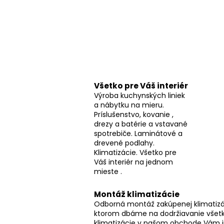
č
n
ý
p
a
n
e
Všetko pre Váš interiér
Výroba kuchynských liniek
l
a nábytku na mieru.
Príslušenstvo, kovanie ,
drezy a batérie a vstavané
spotrebiče. Laminátové a
drevené podlahy.
Klimatizácie. Všetko pre
Váš interiér na jednom
mieste .
Montáž klimatizácie
Odborná montáž zakúpenej klimatizác
ktorom dbáme na dodržiavanie všetk
klimatizácie v našom obchode Vám 