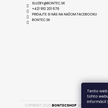
SLUZBY
@
BONTEC.SK
+421 910 201 676
PRIDAJTE SI NÁS NA NAŠOM FACEBOOKU
BONTEC.SK
VYTVOR
Tento web 
tohto webu
informácií
COPYRIGHT 2026
BONTECSHOP
. VŠETKY PRÁVA VYH