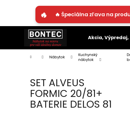
K
o
🔥 Špeciálna zľava na produ
Späť
Späť
š
do
do
í
Prejsť
k
obchodu
obchodu
na
Akcia, Výpredaj,
obsah
Kuchynský
D
Domov
Nábytok
nábytok
b
SET ALVEUS
FORMIC 20/81+
BATERIE DELOS 81
B
o