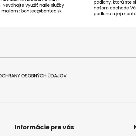
podlahy, ktorú ste s
. Neváhajte využiť naše služby
našom obchode Vám
s mailom : bontec@bontec.sk
podlahu a jej montáž
 OCHRANY OSOBNÝCH ÚDAJOV
Informácie pre vás