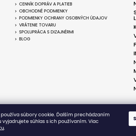
CENNÍK DOPRÁV A PLATIEB
OBCHODNÉ PODMIENKY
PODMIENKY OCHRANY OSOBNÝCH ÚDAJOV
VRÁTENIE TOVARU
SPOLUPRÁCA S DIZAJNÉRMI
BLOG
ENÉ V SPOLUPRÁCI S KVALITNYESHOP.SK
VYTVORENÉ V SPOLUPRÁCI S 
používa súbory cookie. Ďalším prechádzaním
 vyjadrujete súhlas s ich používaním. Viac
tu
.
RADENÉ.