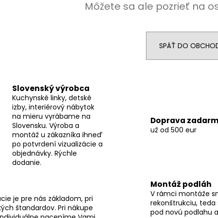
Môžete sa ale pozrieť na o
SPÄŤ DO OBCHO
Slovenský výrobca
Kuchynské linky, detské
izby, interiérový nábytok
na mieru vyrábame na
Doprava zadar
Slovensku. Výroba a
už od 500 eur
montáž u zákazníka ihneď
po potvrdení vizualizácie a
objednávky. Rýchle
dodanie.
Montáž podláh
V rámci montáže s
ie je pre nás základom, pri
rekonštrukciu, teda
ých štandardov. Pri nákupe
pod novú podlahu a
individuálne naceníme Vami