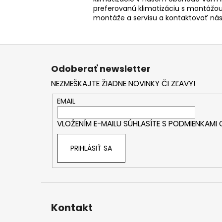
preferovanú klimatizáciu s montážou
montáže a servisu a kontaktovať ná
Z
á
Odoberať newsletter
p
NEZMEŠKAJTE ŽIADNE NOVINKY ČI ZĽAVY!
ä
t
EMAIL
i
VLOŽENÍM E-MAILU SÚHLASÍTE S
PODMIENKAMI
e
PRIHLÁSIŤ SA
Kontakt