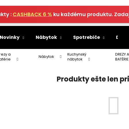
kty :
CASHBACK 6 %
ku každému produktu. Zada
Čo potrebujete nájsť?
 Novinky
Nábytok
Spotrebiče
Deko
HĽADAŤ
rezy a
Kuchynský
DREZY 
Nábytok
atérie
nábytok
BATÉRIE
Produkty ešte len p
Odporúčame