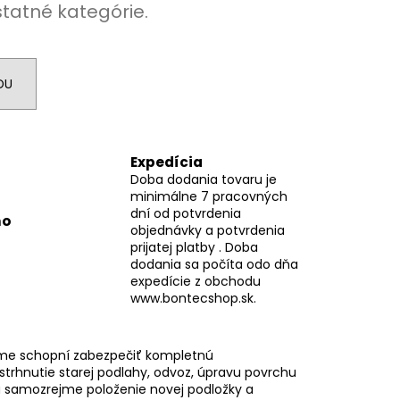
statné kategórie.
DU
Expedícia
Doba dodania tovaru je
minimálne 7 pracovných
dní od potvrdenia
mo
objednávky a potvrdenia
prijatej platby . Doba
dodania sa počíta odo dňa
expedície z obchodu
www.bontecshop.sk.
me schopní zabezpečiť kompletnú
 strhnutie starej podlahy, odvoz, úpravu povrchu
 samozrejme položenie novej podložky a