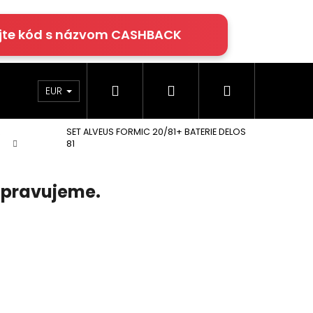
jte kód s názvom CASHBACK
Hľadať
Prihlásenie
Nákupný
rácie
Klimatizácia
Podlahy Egger
EUR
A
SET ALVEUS FORMIC 20/81+ BATERIE DELOS
košík
81
ripravujeme.