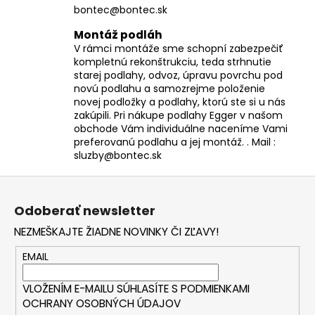
bontec@bontec.sk
Montáž podláh
V rámci montáže sme schopní zabezpečiť
kompletnú rekonštrukciu, teda strhnutie
starej podlahy, odvoz, úpravu povrchu pod
novú podlahu a samozrejme položenie
novej podložky a podlahy, ktorú ste si u nás
zakúpili. Pri nákupe podlahy Egger v našom
obchode Vám individuálne naceníme Vami
preferovanú podlahu a jej montáž. . Mail :
sluzby@bontec.sk
Z
á
Odoberať newsletter
p
NEZMEŠKAJTE ŽIADNE NOVINKY ČI ZĽAVY!
ä
t
EMAIL
i
VLOŽENÍM E-MAILU SÚHLASÍTE S
PODMIENKAMI
e
OCHRANY OSOBNÝCH ÚDAJOV