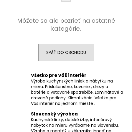
á
j
Môžete sa ale pozrieť na ostatné
s
kategórie.
ť
?
SPÄŤ DO OBCHODU
HĽADAŤ
Všetko pre Váš interiér
Výroba kuchynských liniek a nábytku na
mieru. Príslušenstvo, kovanie , drezy a
batérie a vstavané spotrebiče. Laminátové a
O
drevené podlahy. Klimatizácie. Všetko pre
d
Váš interiér na jednom mieste .
p
o
Slovenský výrobca
r
Kuchynské linky, detské izby, interiérový
nábytok na mieru vyrábame na Slovensku.
ú
Výroba a montáž u zákazníka ihneď po