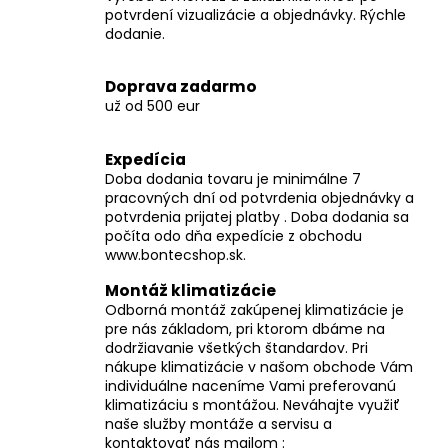
č
potvrdení vizualizácie a objednávky. Rýchle
a
dodanie.
m
e
Doprava zadarmo
už od 500 eur
Expedícia
Doba dodania tovaru je minimálne 7
pracovných dní od potvrdenia objednávky a
potvrdenia prijatej platby . Doba dodania sa
počíta odo dňa expedície z obchodu
www.bontecshop.sk.
Montáž klimatizácie
Odborná montáž zakúpenej klimatizácie je
pre nás základom, pri ktorom dbáme na
dodržiavanie všetkých štandardov. Pri
nákupe klimatizácie v našom obchode Vám
individuálne naceníme Vami preferovanú
klimatizáciu s montážou. Neváhajte využiť
naše služby montáže a servisu a
kontaktovať nás mailom :