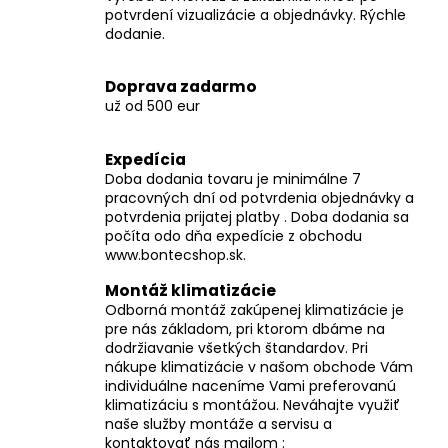
č
potvrdení vizualizácie a objednávky. Rýchle
a
dodanie.
m
e
Doprava zadarmo
už od 500 eur
Expedícia
Doba dodania tovaru je minimálne 7
pracovných dní od potvrdenia objednávky a
potvrdenia prijatej platby . Doba dodania sa
počíta odo dňa expedície z obchodu
www.bontecshop.sk.
Montáž klimatizácie
Odborná montáž zakúpenej klimatizácie je
pre nás základom, pri ktorom dbáme na
dodržiavanie všetkých štandardov. Pri
nákupe klimatizácie v našom obchode Vám
individuálne naceníme Vami preferovanú
klimatizáciu s montážou. Neváhajte využiť
naše služby montáže a servisu a
kontaktovať nás mailom :