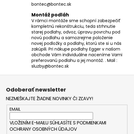
bontec@bontec.sk
Montáž podláh
V rámci montáže sme schopní zabezpečiť
kompletnú rekonštrukciu, teda strhnutie
starej podlahy, odvoz, úpravu povrchu pod
novú podlahu a samozrejme položenie
novej podložky a podlahy, ktorú ste si u nás
zakúpili. Pri nákupe podlahy Egger v našom
obchode Vám individuálne naceníme Vami
preferovanú podlahu a jej montáž. . Mail :
sluzby@bontec.sk
Z
á
Odoberať newsletter
p
NEZMEŠKAJTE ŽIADNE NOVINKY ČI ZĽAVY!
ä
t
EMAIL
i
VLOŽENÍM E-MAILU SÚHLASÍTE S
PODMIENKAMI
e
OCHRANY OSOBNÝCH ÚDAJOV