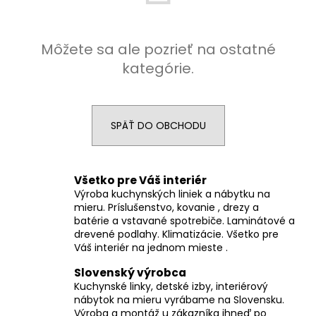
á
j
Môžete sa ale pozrieť na ostatné
s
kategórie.
ť
?
SPÄŤ DO OBCHODU
HĽADAŤ
Všetko pre Váš interiér
Výroba kuchynských liniek a nábytku na
mieru. Príslušenstvo, kovanie , drezy a
batérie a vstavané spotrebiče. Laminátové a
O
drevené podlahy. Klimatizácie. Všetko pre
d
Váš interiér na jednom mieste .
p
o
Slovenský výrobca
r
Kuchynské linky, detské izby, interiérový
nábytok na mieru vyrábame na Slovensku.
ú
Výroba a montáž u zákazníka ihneď po