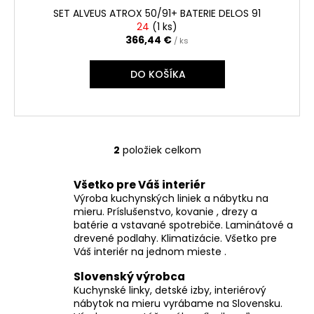
SET ALVEUS ATROX 50/91+ BATERIE DELOS 91
24
(
1 ks
)
366,44 €
/ ks
DO KOŠÍKA
2
položiek celkom
O
v
Všetko pre Váš interiér
l
Výroba kuchynských liniek a nábytku na
á
mieru. Príslušenstvo, kovanie , drezy a
d
batérie a vstavané spotrebiče. Laminátové a
a
drevené podlahy. Klimatizácie. Všetko pre
c
Váš interiér na jednom mieste .
i
Slovenský výrobca
e
Kuchynské linky, detské izby, interiérový
p
nábytok na mieru vyrábame na Slovensku.
r