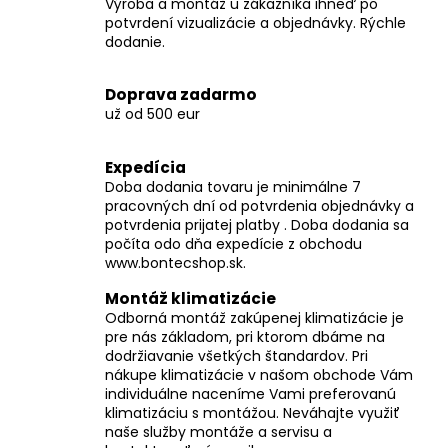
Výroba a montáž u zákazníka ihneď po
v
potvrdení vizualizácie a objednávky. Rýchle
k
dodanie.
y
v
Doprava zadarmo
ý
už od 500 eur
p
i
Expedícia
s
Doba dodania tovaru je minimálne 7
u
pracovných dní od potvrdenia objednávky a
potvrdenia prijatej platby . Doba dodania sa
počíta odo dňa expedície z obchodu
www.bontecshop.sk.
Montáž klimatizácie
Odborná montáž zakúpenej klimatizácie je
pre nás základom, pri ktorom dbáme na
dodržiavanie všetkých štandardov. Pri
nákupe klimatizácie v našom obchode Vám
individuálne naceníme Vami preferovanú
klimatizáciu s montážou. Neváhajte využiť
naše služby montáže a servisu a