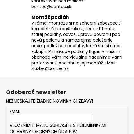
kontaktovať nás mailom :
bontec@bontec.sk
Montáž podláh
V rámci montáže sme schopní zabezpečiť
kompletnú rekonštrukciu, teda strhnutie
starej podlahy, odvoz, úpravu povrchu pod
novú podlahu a samozrejme položenie
novej podložky a podlahy, ktorú ste si u nás
zakúpili. Pri nákupe podlahy Egger v našom
obchode Vám individuálne naceníme Vami
preferovanú podlahu a jej montáž. . Mail :
sluzby@bontec.sk
Z
á
Odoberať newsletter
p
NEZMEŠKAJTE ŽIADNE NOVINKY ČI ZĽAVY!
ä
t
EMAIL
i
VLOŽENÍM E-MAILU SÚHLASÍTE S
PODMIENKAMI
e
OCHRANY OSOBNÝCH ÚDAJOV