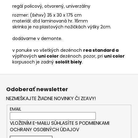
regál policový, otvorený, univerzálny
rozmer: (šxhxv) 35 x 30 x 175 cm
materiál: dtd laminovaná hr. 16mm
skrinka je na plastových nožičkách výšky 2cm.
dodávame v demonte.
v ponuke vo všetkých dezénoch
rea standard a
výplňových
uni color
dezénoch. pozor, pri
uni color
korpusoch je zadný
sololit biely
.
Z
á
Odoberať newsletter
p
NEZMEŠKAJTE ŽIADNE NOVINKY ČI ZĽAVY!
ä
t
EMAIL
i
VLOŽENÍM E-MAILU SÚHLASÍTE S
PODMIENKAMI
e
OCHRANY OSOBNÝCH ÚDAJOV