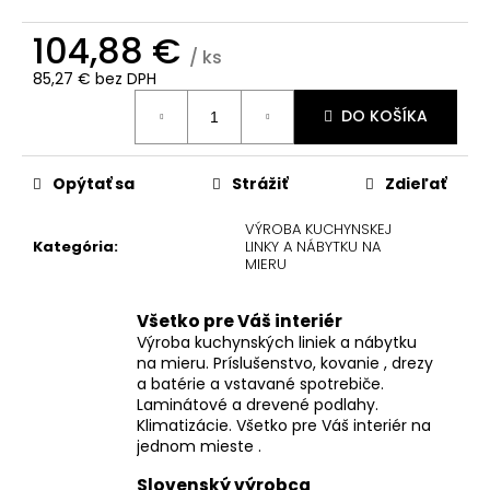
č
a
104,88 €
m
/ ks
e
85,27 € bez DPH
Jednotková
DO KOŠÍKA
cena:
Opýtať sa
Strážiť
Zdieľať
VÝROBA KUCHYNSKEJ
Kategória
:
LINKY A NÁBYTKU NA
MIERU
Všetko pre Váš interiér
Výroba kuchynských liniek a nábytku
na mieru. Príslušenstvo, kovanie , drezy
a batérie a vstavané spotrebiče.
Laminátové a drevené podlahy.
Klimatizácie. Všetko pre Váš interiér na
jednom mieste .
Slovenský výrobca