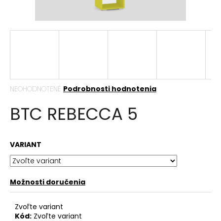
á
j
s
ť
?
Priemerné
NEOHODNOTENÉ
Podrobnosti hodnotenia
hodnotenie
BTC REBECCA 5
produktu
HĽADAŤ
je
0,0
z
VARIANT
5
hviezdičiek.
O
d
p
Možnosti doručenia
o
r
Zvoľte variant
ú
Kód:
Zvoľte variant