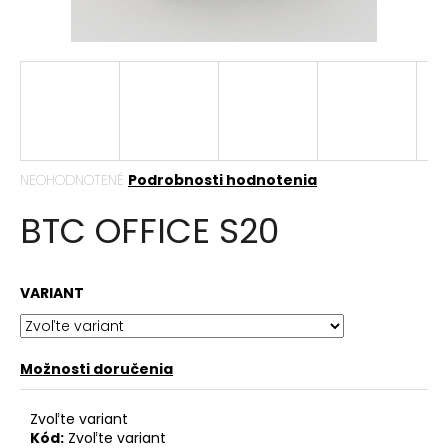
á
j
s
ť
?
Priemerné
NEOHODNOTENÉ
Podrobnosti hodnotenia
hodnotenie
BTC OFFICE S20
produktu
HĽADAŤ
je
0,0
z
VARIANT
5
hviezdičiek.
O
d
p
Možnosti doručenia
o
r
Zvoľte variant
ú
Kód:
Zvoľte variant