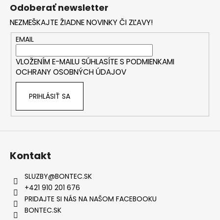
á
Odoberať newsletter
p
NEZMEŠKAJTE ŽIADNE NOVINKY ČI ZĽAVY!
ä
t
EMAIL
i
VLOŽENÍM E-MAILU SÚHLASÍTE S
PODMIENKAMI
e
OCHRANY OSOBNÝCH ÚDAJOV
PRIHLÁSIŤ SA
Kontakt
SLUZBY
@
BONTEC.SK
+421 910 201 676
PRIDAJTE SI NÁS NA NAŠOM FACEBOOKU
BONTEC.SK