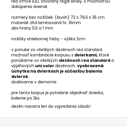
rea office s20, otvorený regál široký, s možnosťou
dokúpenia dvierok
rozmery bez nožičiek: (šxvxh) 72 x 76,5 x 35 cm
materiál: dtd laminovaná hr. 16mm
abs hrany 0,5 a 1 mm
nožičky striebornej farby - výška 2cm.
v ponuke vo všetkých dezénoch rea standard.
možnosť kombinácie korpusu s
dvierkami,
ktoré
ponúkame vo všetkých
dezénoch rea standard
a
výplňových
uni color
dezénoch.
vyobrazená
úchytka na dvierkach je súčasťou balenia
dvierok.
dodávame v demonte.
pre tento korpus je potrebné objednať dvierka,
balenie po 2ks.
dezén navarra len do vypredania zásob!
Z