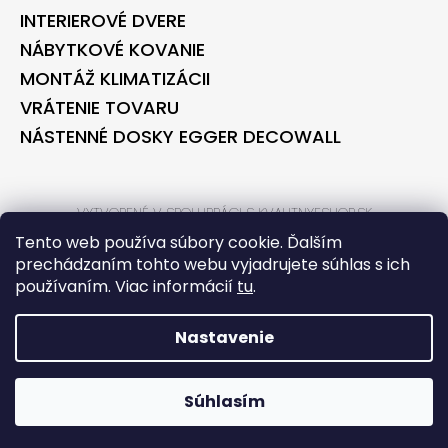
INTERIEROVÉ DVERE
NÁBYTKOVÉ KOVANIE
MONTÁŽ KLIMATIZÁCII
VRÁTENIE TOVARU
NÁSTENNÉ DOSKY EGGER DECOWALL
VYTVORENÉ V SPOLUPRÁCI S KVALITNYESHOP.SK
VYTVORENÉ V SPOLUPRÁCI S BONTEC.SK
Tento web používa súbory cookie. Ďalším
prechádzaním tohto webu vyjadrujete súhlas s ich
používaním. Viac informácií
tu
.
VYTVORIL SHOPTET
COPYRIGHT 2026
BONTECSHOP
. VŠETKY PRÁVA VYHRADENÉ.
Nastavenie
*** PARTNER PRE STAVEBNÉ
Súhlasím
REKONŠTRUKCIE TECORA
*** PARTNER PRE
NÁBYTKÁRSKU VÝROBU BONTEC