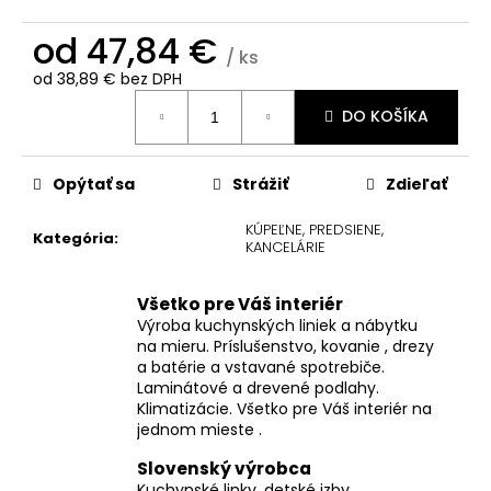
č
a
od
47,84 €
m
/ ks
e
od
38,89 €
bez DPH
Jednotková
DO KOŠÍKA
cena:
Opýtať sa
Strážiť
Zdieľať
KÚPEĽNE, PREDSIENE,
Kategória
:
KANCELÁRIE
Všetko pre Váš interiér
Výroba kuchynských liniek a nábytku
na mieru. Príslušenstvo, kovanie , drezy
a batérie a vstavané spotrebiče.
Laminátové a drevené podlahy.
Klimatizácie. Všetko pre Váš interiér na
jednom mieste .
Slovenský výrobca
Kuchynské linky, detské izby,