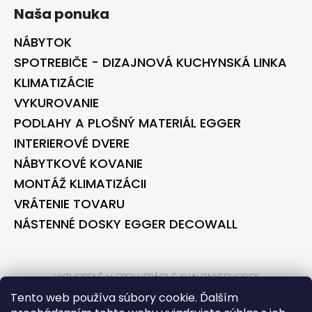
Naša ponuka
NÁBYTOK
SPOTREBIČE - DIZAJNOVÁ KUCHYNSKÁ LINKA
KLIMATIZÁCIE
VYKUROVANIE
PODLAHY A PLOŠNÝ MATERIÁL EGGER
INTERIEROVÉ DVERE
NÁBYTKOVÉ KOVANIE
MONTÁŽ KLIMATIZÁCII
VRÁTENIE TOVARU
NÁSTENNÉ DOSKY EGGER DECOWALL
VYTVORENÉ V SPOLUPRÁCI S KVALITNYESHOP.SK
VYTVORENÉ V SPOLUPRÁCI S BONTEC.SK
Tento web používa súbory cookie. Ďalším