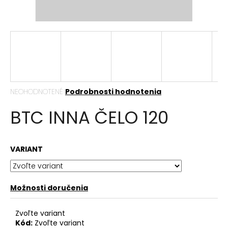
á
j
s
ť
?
Priemerné
NEOHODNOTENÉ
Podrobnosti hodnotenia
hodnotenie
BTC INNA ČELO 120
produktu
HĽADAŤ
je
0,0
z
VARIANT
5
hviezdičiek.
O
d
p
Možnosti doručenia
o
r
Zvoľte variant
ú
Kód:
Zvoľte variant