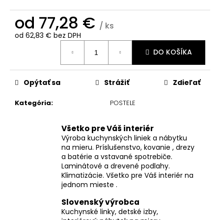
č
a
od
77,28 €
m
/ ks
e
od
62,83 €
bez DPH
Jednotková
DO KOŠÍKA
cena:
Opýtať sa
Strážiť
Zdieľať
Kategória
:
POSTELE
Všetko pre Váš interiér
Výroba kuchynských liniek a nábytku
na mieru. Príslušenstvo, kovanie , drezy
a batérie a vstavané spotrebiče.
Laminátové a drevené podlahy.
Klimatizácie. Všetko pre Váš interiér na
jednom mieste .
Slovenský výrobca
Kuchynské linky, detské izby,