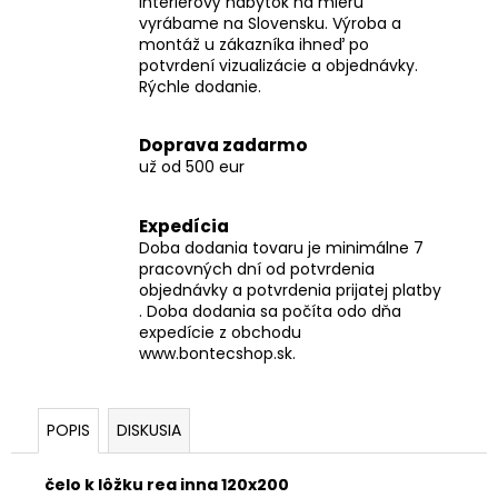
interiérový nábytok na mieru
vyrábame na Slovensku. Výroba a
montáž u zákazníka ihneď po
potvrdení vizualizácie a objednávky.
Rýchle dodanie.
Doprava zadarmo
už od 500 eur
Expedícia
Doba dodania tovaru je minimálne 7
pracovných dní od potvrdenia
objednávky a potvrdenia prijatej platby
. Doba dodania sa počíta odo dňa
expedície z obchodu
www.bontecshop.sk.
POPIS
DISKUSIA
čelo k lôžku rea inna 120x200