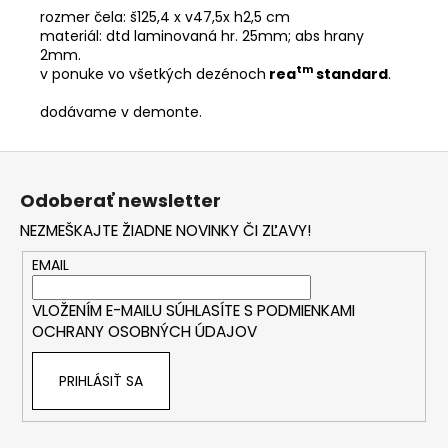
rozmer čela: š125,4 x v47,5x h2,5 cm
materiál: dtd laminovaná hr. 25mm; abs hrany
2mm.
tm
v ponuke vo všetkých dezénoch
rea
standard
.
dodávame v demonte.
Z
á
Odoberať newsletter
p
NEZMEŠKAJTE ŽIADNE NOVINKY ČI ZĽAVY!
ä
t
EMAIL
i
VLOŽENÍM E-MAILU SÚHLASÍTE S
PODMIENKAMI
e
OCHRANY OSOBNÝCH ÚDAJOV
PRIHLÁSIŤ SA