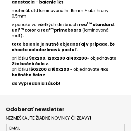
anastacia – balenie 1ks
materiál: dtd laminovaná hr. 16mm + abs hrany
0,5mm
tm
v ponuke vo všetkých dezénoch
rea
standard
,
tm
tm
uni
color
a
rea
primeboard
(laminovaná
mdf)
.
toto balenie je nutné objednať aj v prípade, že
chcete celodezénovú posteľ.
pri lôžku
90x200, 120x200 a140x200-
objednávate
2ks bočné čelo z.
pri lôžku
160x200 a 180x200 -
objednávate
4ks
bočného čela z.
do vypredania zásob!
Z
á
Odoberať newsletter
p
NEZMEŠKAJTE ŽIADNE NOVINKY ČI ZĽAVY!
ä
t
EMAIL