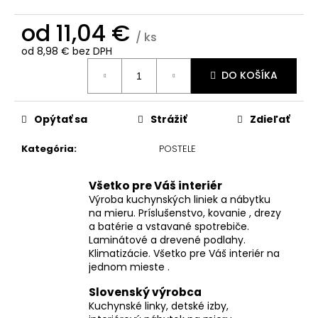
č
a
od
11,04 €
m
/ ks
e
od
8,98 €
bez DPH
Jednotková
DO KOŠÍKA
cena:
Opýtať sa
Strážiť
Zdieľať
Kategória
:
POSTELE
Všetko pre Váš interiér
Výroba kuchynských liniek a nábytku
na mieru. Príslušenstvo, kovanie , drezy
a batérie a vstavané spotrebiče.
Laminátové a drevené podlahy.
Klimatizácie. Všetko pre Váš interiér na
jednom mieste .
Slovenský výrobca
Kuchynské linky, detské izby,