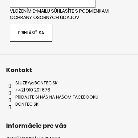
i
VLOŽENÍM E-MAILU SÚHLASÍTE S
PODMIENKAMI
e
OCHRANY OSOBNÝCH ÚDAJOV
PRIHLÁSIŤ SA
Kontakt
SLUZBY
@
BONTEC.SK
+421 910 201 676
PRIDAJTE SI NÁS NA NAŠOM FACEBOOKU
BONTEC.SK
Informácie pre vás