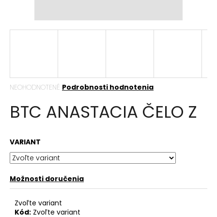
á
j
s
ť
?
Priemerné
NEOHODNOTENÉ
Podrobnosti hodnotenia
hodnotenie
BTC ANASTACIA ČELO Z
produktu
HĽADAŤ
je
0,0
z
VARIANT
5
hviezdičiek.
O
d
p
Možnosti doručenia
o
r
Zvoľte variant
ú
Kód:
Zvoľte variant