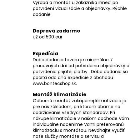
Výroba a montáž u zákazníka ihneď po
v
potvrdení vizualizácie a objednávky. Rýchle
k
dodanie.
y
v
Doprava zadarmo
ý
už od 500 eur
p
i
Expedícia
s
Doba dodania tovaru je minimálne 7
u
pracovných dní od potvrdenia objednávky a
potvrdenia prijatej platby . Doba dodania sa
počíta odo dňa expedície z obchodu
www.bontecshop.sk.
Montáž klimatizácie
Odborná montáž zakúpenej klimatizácie je
pre nás základom, pri ktorom dbáme na
dodržiavanie všetkých štandardov. Pri
nákupe klimatizácie v našom obchode Vám
individuálne naceníme Vami preferovanú
klimatizáciu s montážou. Neváhajte využiť
naše služby montáže a servisu a