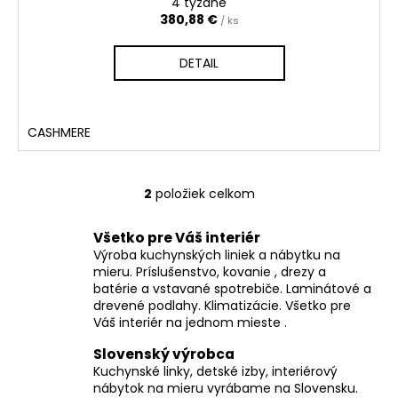
4 tyždne
380,88 €
/ ks
DETAIL
CASHMERE
2
položiek celkom
O
v
Všetko pre Váš interiér
l
Výroba kuchynských liniek a nábytku na
á
mieru. Príslušenstvo, kovanie , drezy a
d
batérie a vstavané spotrebiče. Laminátové a
a
drevené podlahy. Klimatizácie. Všetko pre
c
Váš interiér na jednom mieste .
i
Slovenský výrobca
e
Kuchynské linky, detské izby, interiérový
p
nábytok na mieru vyrábame na Slovensku.
r