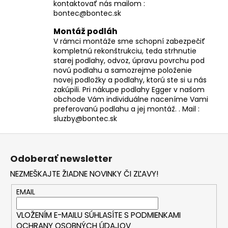
kontaktovať nás mailom :
bontec@bontec.sk
Montáž podláh
V rámci montáže sme schopní zabezpečiť
kompletnú rekonštrukciu, teda strhnutie
starej podlahy, odvoz, úpravu povrchu pod
novú podlahu a samozrejme položenie
novej podložky a podlahy, ktorú ste si u nás
zakúpili. Pri nákupe podlahy Egger v našom
obchode Vám individuálne naceníme Vami
preferovanú podlahu a jej montáž. . Mail :
sluzby@bontec.sk
Z
á
Odoberať newsletter
p
NEZMEŠKAJTE ŽIADNE NOVINKY ČI ZĽAVY!
ä
t
EMAIL
i
VLOŽENÍM E-MAILU SÚHLASÍTE S
PODMIENKAMI
e
OCHRANY OSOBNÝCH ÚDAJOV