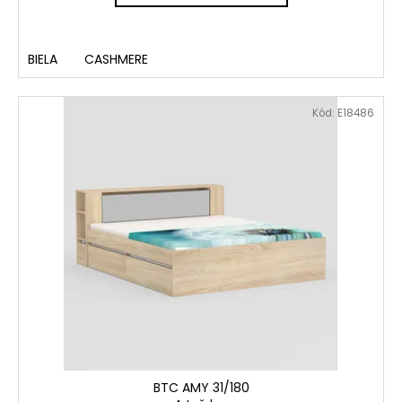
č
a
m
e
BIELA
CASHMERE
Kód:
E18486
BTC AMY 31/180