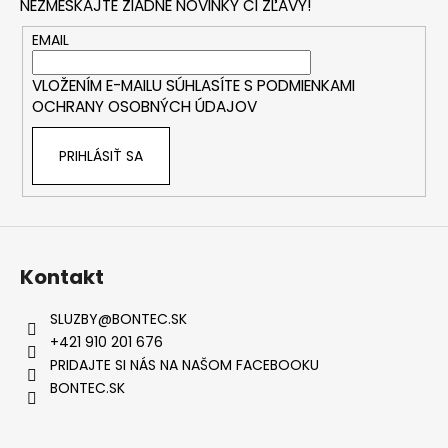
NEZMEŠKAJTE ŽIADNE NOVINKY ČI ZĽAVY!
ä
t
EMAIL
i
VLOŽENÍM E-MAILU SÚHLASÍTE S
PODMIENKAMI
e
OCHRANY OSOBNÝCH ÚDAJOV
PRIHLÁSIŤ SA
Kontakt
SLUZBY
@
BONTEC.SK
+421 910 201 676
PRIDAJTE SI NÁS NA NAŠOM FACEBOOKU
BONTEC.SK