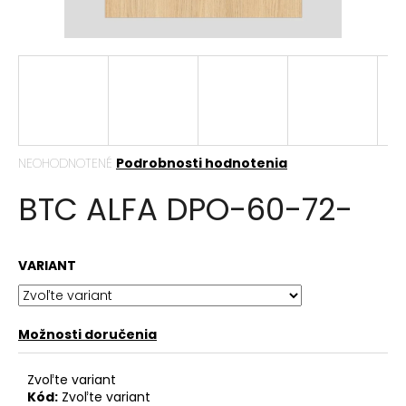
á
j
s
ť
?
Priemerné
NEOHODNOTENÉ
Podrobnosti hodnotenia
hodnotenie
BTC ALFA DPO-60-72-
produktu
HĽADAŤ
je
0,0
z
VARIANT
5
hviezdičiek.
O
d
p
Možnosti doručenia
o
r
Zvoľte variant
ú
Kód:
Zvoľte variant