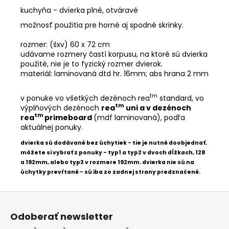
kuchyňa - dvierka plné, otváravé
možnosť použitia pre horné aj spodné skrinky.
rozmer: (šxv) 60 x 72 cm
udávame rozmery častí korpusu, na ktoré sú dvierka
použité, nie je to fyzický rozmer dvierok.
materiál: laminovaná dtd hr. 16mm; abs hrana 2 mm
tm
v ponuke vo všetkých dezénoch rea
standard, vo
tm
výplňových dezénoch
rea
uni a v dezénoch
tm
rea
primeboard
(mdf laminovaná), podľa
aktuálnej ponuky.
dvierka sú dodávané bez úchytiek - tie je nutné doobjednať.
môžete si vybrať z ponuky - typ1 a typ2 v dvoch dĺžkach, 128
a 192mm, alebo typ3 v rozmere 192mm. dvierka nie sú na
úchytky prevŕtané - sú iba zo zadnej strany predznačené.
Z
á
Odoberať newsletter
p