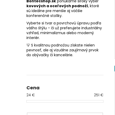
Bontecshop.sk
ponúkame široký výber
kovových a oceľových podnoží
, ktoré
sú ideálne pre menšie aj väčšie
konferenčné stolíky.
Vyberte si tvar a povrchovú úpravu podľa
vášho štýlu – či už preferujete industriálny
vzhľad, minimalizmus alebo moderný
interiér.
💡 S kvalitnou podnožou získate nielen
pevnosť, ale aj vizuálne zaujímavý prvok
do obývačky či kancelárie.
B
o
č
n
Cena
ý
24
€
251
€
p
a
n