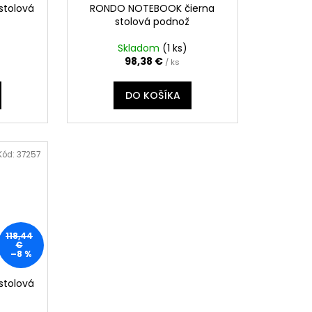
stolová
RONDO NOTEBOOK čierna
stolová podnož
Skladom
(
1 ks
)
98,38 €
/ ks
DO KOŠÍKA
Kód:
37257
118,44
€
–8 %
stolová