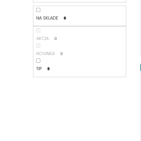
e
l
NA SKLADE
8
AKCIA
0
NOVINKA
0
TIP
8