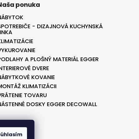
Naša ponuka
NÁBYTOK
SPOTREBIČE - DIZAJNOVÁ KUCHYNSKÁ
LINKA
KLIMATIZÁCIE
VYKUROVANIE
PODLAHY A PLOŠNÝ MATERIÁL EGGER
INTERIEROVÉ DVERE
NÁBYTKOVÉ KOVANIE
MONTÁŽ KLIMATIZÁCII
VRÁTENIE TOVARU
NÁSTENNÉ DOSKY EGGER DECOWALL
BONTEC.SK
Súhlasím