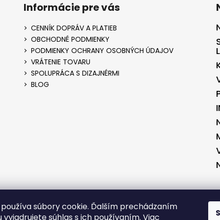
Informácie pre vás
CENNÍK DOPRÁV A PLATIEB
OBCHODNÉ PODMIENKY
PODMIENKY OCHRANY OSOBNÝCH ÚDAJOV
VRÁTENIE TOVARU
SPOLUPRÁCA S DIZAJNÉRMI
BLOG
ENÉ V SPOLUPRÁCI S KVALITNYESHOP.SK
VYTVORENÉ V SPOLUPRÁCI S 
používa súbory cookie. Ďalším prechádzaním
 vyjadrujete súhlas s ich používaním. Viac