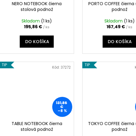
NERO NOTEBOOK čierna
PORTO COFFEE čierna 
stolová podnož
podnož
Skladom
(
1 ks
)
Skladom
(
1 ks
)
195,86 €
167,49 €
/ ks
/ ks
DO KOŠÍKA
DO KOŠÍKA
TIP
TIP
Kód:
37272
131,86
€
–8 %
TABLE NOTEBOOK čierna
TOKYO COFFEE čierna 
stolová podnož
podnož