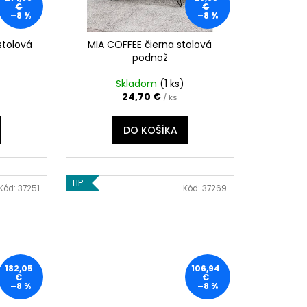
€
€
–8 %
–8 %
stolová
MIA COFFEE čierna stolová
podnož
Skladom
(
1 ks
)
24,70 €
/ ks
DO KOŠÍKA
TIP
Kód:
37251
Kód:
37269
182,05
106,94
€
€
–8 %
–8 %