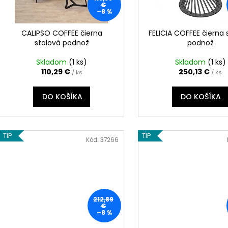
o
r
€
–8 %
d
o
u
d
CALIPSO COFFEE čierna
FELICIA COFFEE čierna 
k
stolová podnož
podnož
u
t
k
Skladom
(
1 ks
)
Skladom
(
1 ks
)
o
t
110,29 €
250,13 €
/ ks
/ ks
v
o
DO KOŠÍKA
DO KOŠÍKA
v
TIP
TIP
Kód:
37266
212,89
€
–8 %