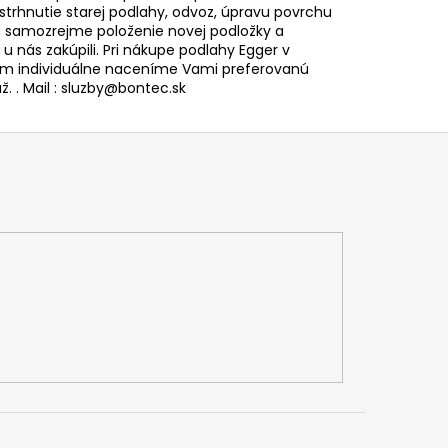
 strhnutie starej podlahy, odvoz, úpravu povrchu
 samozrejme položenie novej podložky a
i u nás zakúpili. Pri nákupe podlahy Egger v
 individuálne naceníme Vami preferovanú
. . Mail : sluzby@bontec.sk