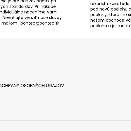
ie je pre nás základom, pri
y
rekonštrukciu, teda
ých štandardov. Pri nákupe
pod novú podlahu a
v
individuálne naceníme Vami
podlahy, ktorú ste s
ý
. Neváhajte využiť naše služby
našom obchode Vám
p
s mailom : bontec@bontec.sk
podlahu a jej montáž
i
s
u
 OCHRANY OSOBNÝCH ÚDAJOV