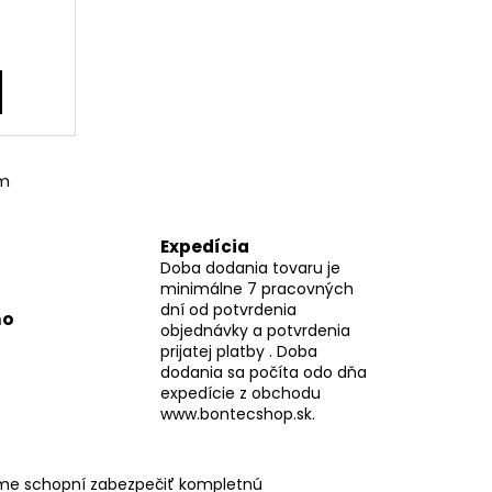
om
Expedícia
Doba dodania tovaru je
minimálne 7 pracovných
dní od potvrdenia
mo
objednávky a potvrdenia
prijatej platby . Doba
dodania sa počíta odo dňa
expedície z obchodu
www.bontecshop.sk.
me schopní zabezpečiť kompletnú