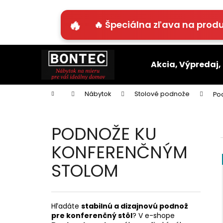
K
o
🔥 Špeciálna zľava na produ
Späť
Späť
š
do
do
í
Prejsť
k
obchodu
obchodu
na
Akcia, Výpredaj,
obsah
Domov
Nábytok
Stolové podnože
Po
PODNOŽE KU
KONFERENČNÝM
STOLOM
Hľadáte
stabilnú a dizajnovú podnož
pre konferenčný stôl
? V e-shope