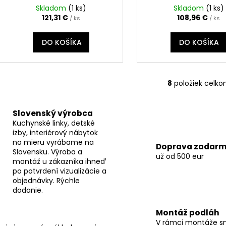
Skladom
(
1 ks
)
Skladom
(
1 ks
)
121,31 €
108,96 €
/ ks
/ ks
DO KOŠÍKA
DO KOŠÍKA
8
položiek celk
O
v
l
Slovenský výrobca
á
Kuchynské linky, detské
d
izby, interiérový nábytok
a
na mieru vyrábame na
Doprava zadar
Slovensku. Výroba a
c
už od 500 eur
montáž u zákazníka ihneď
i
po potvrdení vizualizácie a
e
objednávky. Rýchle
p
dodanie.
r
v
Montáž podláh
k
V rámci montáže s