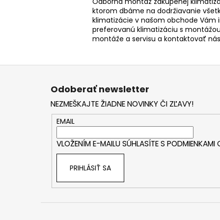
Odborná montáž zakúpenej klimatizác
ktorom dbáme na dodržiavanie všetk
klimatizácie v našom obchode Vám 
preferovanú klimatizáciu s montážou
montáže a servisu a kontaktovať ná
Z
á
Odoberať newsletter
p
NEZMEŠKAJTE ŽIADNE NOVINKY ČI ZĽAVY!
ä
t
EMAIL
i
VLOŽENÍM E-MAILU SÚHLASÍTE S
PODMIENKAMI
e
PRIHLÁSIŤ SA