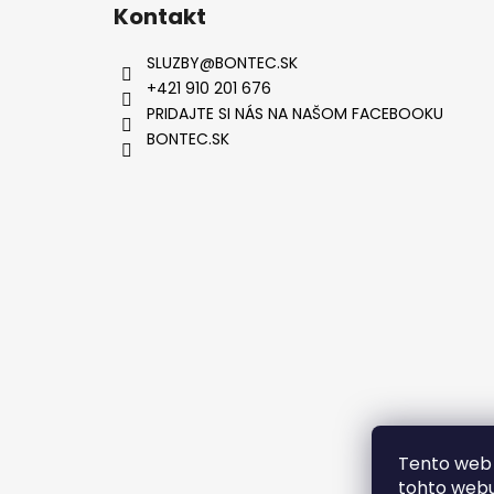
Kontakt
SLUZBY
@
BONTEC.SK
+421 910 201 676
PRIDAJTE SI NÁS NA NAŠOM FACEBOOKU
BONTEC.SK
VYTVOR
Tento web 
tohto webu