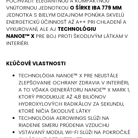
č
POCHVÁLIŤ ELEGANTNOU A KOMPAKTNOU
a
VNÚTORNOU JEDNOTKOU
O ŠÍRKE IBA 779 MM
.
m
JEDNOTKA S BIELYM DIZAJNOM PONÚKA SKVELÚ
e
ENERGETICKÚ ÚČINNOSŤ AŽ A++ PRI CHLADENÍ A
VYKUROVANÍ, ALE AJ
TECHNOLÓGIU
NANOE
™
X
PRE BOJ PROTI ŠKODLIVÝM LÁTKAM V
INTERIÉRI.
KĽÚČOVÉ VLASTNOSTI
TECHNOLÓGIA NANOE™ X PRE NEUSTÁLE
ZLEPŠOVANIE OCHRANY ZDRAVIA V INTERIÉRI,
A TO VĎAKA GENERÁTORU NANOE™ X MARK 1,
KTORÝ PRODUKUJE AŽ 4,8 BILIÓNOV
HYDROXYLOVÝCH RADIKÁLOV ZA SEKUNDU,
KTORÉ NIČIA ŠKODLIVÉ LÁTKY
TECHNOLÓGIA AEROWINGS SLÚŽI NA
RIADENIE SMERU PRÚDENIA VZDUCHU
VSTAVANÝ MODUL WI-FI SLÚŽI NA POKROČILÉ