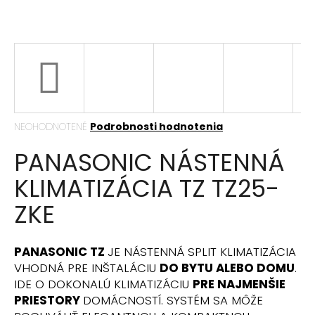
á
j
s
ť
?
Priemerné
NEOHODNOTENÉ
Podrobnosti hodnotenia
hodnotenie
PANASONIC NÁSTENNÁ
produktu
HĽADAŤ
je
KLIMATIZÁCIA TZ TZ25-
0,0
z
ZKE
5
hviezdičiek.
O
d
PANASONIC TZ
JE NÁSTENNÁ SPLIT KLIMATIZÁCIA
p
VHODNÁ PRE INŠTALÁCIU
DO BYTU ALEBO DOMU
.
o
IDE O DOKONALÚ KLIMATIZÁCIU
PRE NAJMENŠIE
r
PRIESTORY
DOMÁCNOSTÍ. SYSTÉM SA MÔŽE
ú