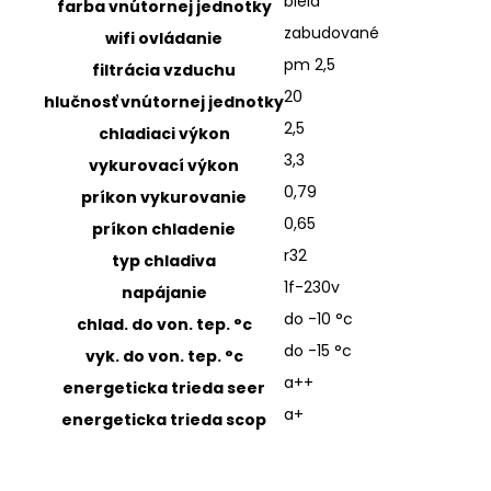
biela
farba vnútornej jednotky
zabudované
wifi ovládanie
pm 2,5
filtrácia vzduchu
20
hlučnosť vnútornej jednotky
2,5
chladiaci výkon
3,3
vykurovací výkon
0,79
príkon vykurovanie
0,65
príkon chladenie
r32
typ chladiva
1f-230v
napájanie
do -10 °c
chlad. do von. tep. °c
do -15 °c
vyk. do von. tep. °c
a++
energeticka trieda seer
a+
energeticka trieda scop