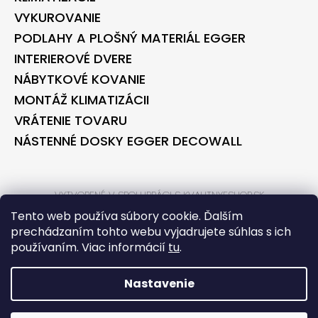
VYKUROVANIE
PODLAHY A PLOŠNÝ MATERIÁL EGGER
INTERIEROVÉ DVERE
NÁBYTKOVÉ KOVANIE
MONTÁŽ KLIMATIZÁCII
VRÁTENIE TOVARU
NÁSTENNÉ DOSKY EGGER DECOWALL
VYTVORENÉ V SPOLUPRÁCI S KVALITNYESHOP.SK
VYTVORENÉ V SPOLUPRÁCI S BONTEC.SK
Tento web používa súbory cookie. Ďalším
prechádzaním tohto webu vyjadrujete súhlas s ich
používaním. Viac informácií
tu
.
VYTVORIL SHOPTET
COPYRIGHT 2026
BONTECSHOP
. VŠETKY PRÁVA VYHRADENÉ.
Nastavenie