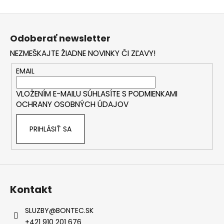
Z
á
Odoberať newsletter
p
NEZMEŠKAJTE ŽIADNE NOVINKY ČI ZĽAVY!
ä
t
EMAIL
i
VLOŽENÍM E-MAILU SÚHLASÍTE S
PODMIENKAMI
e
OCHRANY OSOBNÝCH ÚDAJOV
PRIHLÁSIŤ SA
Kontakt
SLUZBY
@
BONTEC.SK
+421 910 201 676