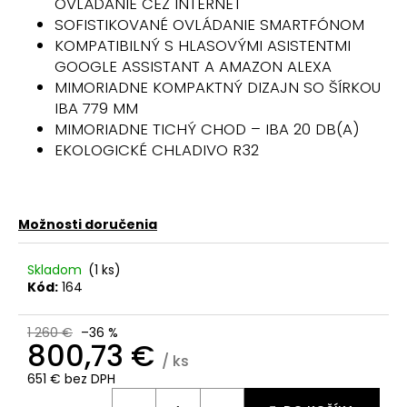
OVLÁDANIE CEZ INTERNET
SOFISTIKOVANÉ OVLÁDANIE SMARTFÓNOM
KOMPATIBILNÝ S HLASOVÝMI ASISTENTMI
GOOGLE ASSISTANT A AMAZON ALEXA
MIMORIADNE KOMPAKTNÝ DIZAJN SO ŠÍRKOU
IBA 779 MM
MIMORIADNE TICHÝ CHOD – IBA 20 DB(A)
EKOLOGICKÉ CHLADIVO R32
Možnosti doručenia
Skladom
(
1 ks
)
Kód:
164
1 260 €
–36 %
800,73 €
/ ks
651 € bez DPH
Jednotková