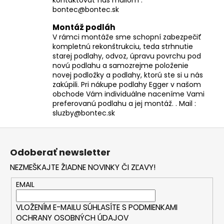
bontec@bontec.sk
Montáž podláh
V rámci montáže sme schopní zabezpečiť
kompletnú rekonštrukciu, teda strhnutie
starej podlahy, odvoz, úpravu povrchu pod
novú podlahu a samozrejme položenie
novej podložky a podlahy, ktorú ste si u nás
zakúpili. Pri nákupe podlahy Egger v našom
obchode Vám individuálne naceníme Vami
preferovanú podlahu a jej montáž. . Mail :
sluzby@bontec.sk
Z
á
Odoberať newsletter
p
NEZMEŠKAJTE ŽIADNE NOVINKY ČI ZĽAVY!
ä
t
EMAIL
i
VLOŽENÍM E-MAILU SÚHLASÍTE S
PODMIENKAMI
e
OCHRANY OSOBNÝCH ÚDAJOV