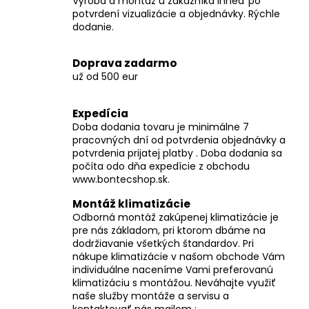
č
Výroba a montáž u zákazníka ihneď po
potvrdení vizualizácie a objednávky. Rýchle
a
dodanie.
m
e
Doprava zadarmo
už od 500 eur
Expedícia
Doba dodania tovaru je minimálne 7
pracovných dní od potvrdenia objednávky a
potvrdenia prijatej platby . Doba dodania sa
počíta odo dňa expedície z obchodu
www.bontecshop.sk.
Montáž klimatizácie
Odborná montáž zakúpenej klimatizácie je
pre nás základom, pri ktorom dbáme na
dodržiavanie všetkých štandardov. Pri
nákupe klimatizácie v našom obchode Vám
individuálne naceníme Vami preferovanú
klimatizáciu s montážou. Neváhajte využiť
naše služby montáže a servisu a
kontaktovať nás mailom :