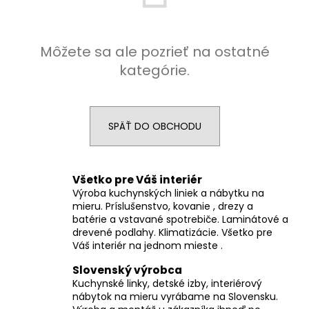
á
j
Môžete sa ale pozrieť na ostatné
s
ť
kategórie.
?
SPÄŤ DO OBCHODU
HĽADAŤ
Všetko pre Váš interiér
Výroba kuchynských liniek a nábytku na
mieru. Príslušenstvo, kovanie , drezy a
O
batérie a vstavané spotrebiče. Laminátové a
drevené podlahy. Klimatizácie. Všetko pre
d
Váš interiér na jednom mieste .
p
o
Slovenský výrobca
r
Kuchynské linky, detské izby, interiérový
ú
nábytok na mieru vyrábame na Slovensku.