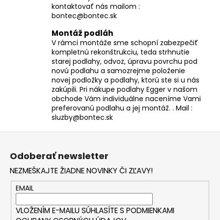
kontaktovať nás mailom :
bontec@bontec.sk
Montáž podláh
V rámci montáže sme schopní zabezpečiť
kompletnú rekonštrukciu, teda strhnutie
starej podlahy, odvoz, úpravu povrchu pod
novú podlahu a samozrejme položenie
novej podložky a podlahy, ktorú ste si u nás
zakúpili. Pri nákupe podlahy Egger v našom
obchode Vám individuálne naceníme Vami
preferovanú podlahu a jej montáž. . Mail :
sluzby@bontec.sk
Z
á
Odoberať newsletter
p
NEZMEŠKAJTE ŽIADNE NOVINKY ČI ZĽAVY!
ä
t
EMAIL
i
VLOŽENÍM E-MAILU SÚHLASÍTE S
PODMIENKAMI
e