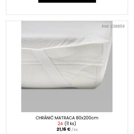
Kód:
C28859
CHRÁNIČ MATRACA 80x200cm
24
(
11 ks
)
21,16 €
/ ks