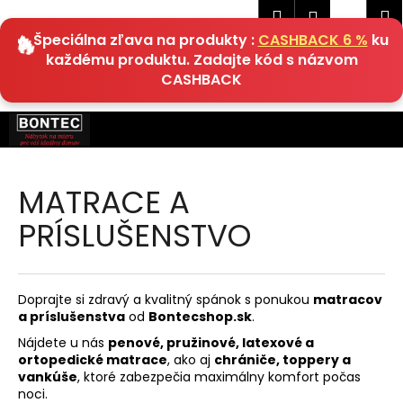
K
Hľadať
Náku
M
Prihlásen
EUR
o
🔥 Špeciálna zľava na produkty :
CASHBACK 6 %
ku
Späť
Späť
košík
š
každému produktu. Zadajte kód s názvom
í
CASHBACK
Č
k
o
Prejsť
p
na
obsah
o
t
MATRACE A
r
PRÍSLUŠENSTVO
e
b
u
Doprajte si zdravý a kvalitný spánok s ponukou
matracov
j
a príslušenstva
od
Bontecshop.sk
.
e
Nájdete u nás
penové, pružinové, latexové a
t
ortopedické matrace
, ako aj
chrániče, toppery a
e
vankúše
, ktoré zabezpečia maximálny komfort počas
noci.
n