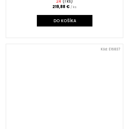
24
(
1 ks
)
219,88 €
/ ks
DO KOŠÍKA
Kód:
E16837