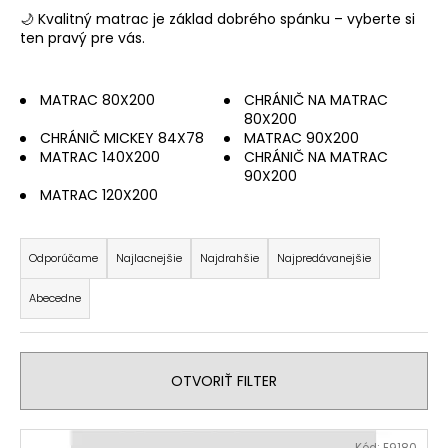
🌙 Kvalitný matrac je základ dobrého spánku – vyberte si
á
ten pravý pre vás.
j
s
ť
MATRAC 80X200
CHRÁNIČ NA MATRAC
80X200
?
CHRÁNIČ MICKEY 84X78
MATRAC 90X200
MATRAC 140X200
CHRÁNIČ NA MATRAC
90X200
MATRAC 120X200
R
HĽADAŤ
a
Odporúčame
Najlacnejšie
Najdrahšie
Najpredávanejšie
d
Abecedne
e
O
n
d
i
p
OTVORIŤ FILTER
o
e
r
p
ú
V
r
Kód:
E9180