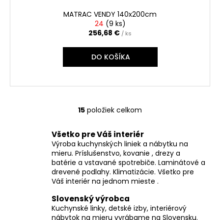
MATRAC VENDY 140x200cm
24
(
9 ks
)
256,68 €
/ ks
DO KOŠÍKA
15
položiek celkom
O
v
Všetko pre Váš interiér
l
Výroba kuchynských liniek a nábytku na
á
mieru. Príslušenstvo, kovanie , drezy a
d
batérie a vstavané spotrebiče. Laminátové a
a
drevené podlahy. Klimatizácie. Všetko pre
c
Váš interiér na jednom mieste .
i
Slovenský výrobca
e
Kuchynské linky, detské izby, interiérový
p
nábytok na mieru vyrábame na Slovensku.