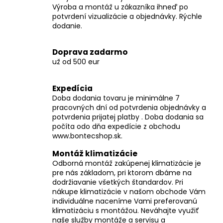
r
Výroba a montáž u zákazníka ihneď po
v
potvrdení vizualizácie a objednávky. Rýchle
k
dodanie.
y
v
Doprava zadarmo
ý
už od 500 eur
p
i
Expedícia
s
Doba dodania tovaru je minimálne 7
u
pracovných dní od potvrdenia objednávky a
potvrdenia prijatej platby . Doba dodania sa
počíta odo dňa expedície z obchodu
www.bontecshop.sk.
Montáž klimatizácie
Odborná montáž zakúpenej klimatizácie je
pre nás základom, pri ktorom dbáme na
dodržiavanie všetkých štandardov. Pri
nákupe klimatizácie v našom obchode Vám
individuálne naceníme Vami preferovanú
klimatizáciu s montážou. Neváhajte využiť
naše služby montáže a servisu a