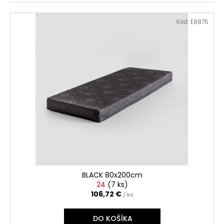
Kód:
E8875
BLACK 80x200cm
24
(
7 ks
)
106,72 €
/ ks
DO KOŠÍKA