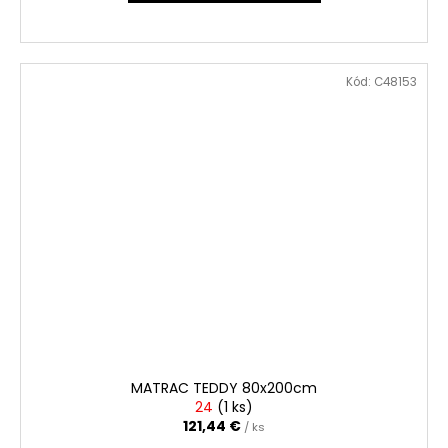
Kód:
C48153
MATRAC TEDDY 80x200cm
24
(
1 ks
)
121,44 €
/ ks