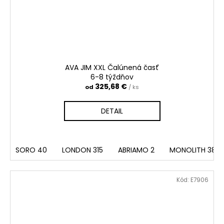
AVA JIM XXL Čalúnená časť
6-8 týždňov
325,68 €
od
/ ks
DETAIL
SORO 40
LONDON 315
ABRIAMO 2
MONOLITH 38
Kód:
E7906