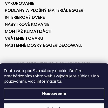
VYKUROVANIE
PODLAHY A PLOŠNÝ MATERIÁL EGGER
INTERIEROVÉ DVERE
NÁBYTKOVÉ KOVANIE
MONTÁŽ KLIMATIZÁCII
VRÁTENIE TOVARU
NÁSTENNÉ DOSKY EGGER DECOWALL
VYTVORENÉ V SPOLUPRÁCI S KVALITNYESHOP.SK
VYTVORENÉ V SPOLUPRÁCI S BONTEC.SK
Tento web používa súbory cookie. Ďalším
prechádzaním tohto webu vyjadrujete súhlas s ich
používaním. Viac informácií
tu
.
VYTVORIL SHOPTET
COPYRIGHT 2026
BONTECSHOP
. VŠETKY PRÁVA VYHRADENÉ.
Nastavenie
*** PARTNER PRE STAVEBNÉ