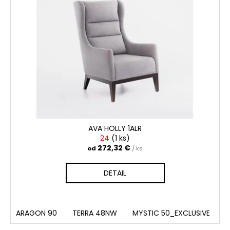
AVA HOLLY 1ALR
24
(
1 ks
)
272,32 €
od
/ ks
DETAIL
ARAGON 90
TERRA 48NW
MYSTIC 50_EXCLUSIVE
A