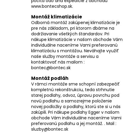
počíta odo dňa expedície z obchodu
www.bontecshop.sk.
Montáž klimatizácie
Odborná montáž zakúpenej klimatizácie je
pre nás základom, pri ktorom dbáme na
dodržiavanie všetkých štandardov. Pri
nákupe klimatizácie v našom obchode Vám
individuálne naceníme Vami preferovanú
klimatizáciu s montážou. Neváhajte využiť
naše služby montáže a servisu a
kontaktovať nás mailom :
bontec@bontec.sk
Montáž podláh
V rámci montáže sme schopní zabezpečiť
kompletnú rekonštrukciu, teda strhnutie
starej podlahy, odvoz, úpravu povrchu pod
novú podlahu a samozrejme položenie
novej podložky a podlahy, ktorú ste si u nás
zakúpili. Pri nákupe podlahy Egger v našom
obchode Vám individuálne naceníme Vami
preferovanú podlahu a jej montáž. . Mail :
sluzby@bontec.sk