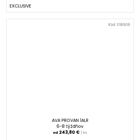
EXCLUSIVE
Kód:
E18906
AVA PROVAN 1ALR
6-8 týždňov
243,80 €
od
/ ks