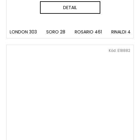
DETAIL
LONDON 303
SORO 28
ROSARIO 461
RINALDI 4
Kód:
E18882