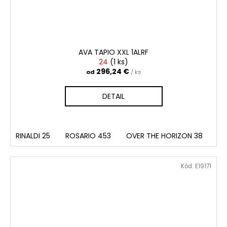
AVA TAPIO XXL 1ALRF
24
(
1 ks
)
296,24 €
od
/ ks
DETAIL
RINALDI 25
ROSARIO 453
OVER THE HORIZON 38
TE
Kód:
E19171