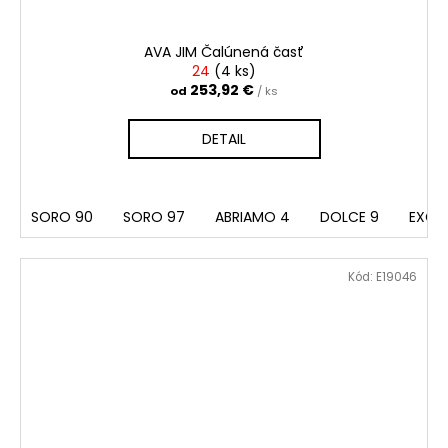
AVA JIM Čalúnená časť
24
(
4 ks
)
253,92 €
od
/ ks
DETAIL
SORO 90
SORO 97
ABRIAMO 4
DOLCE 9
EXCLU
Kód:
E19046