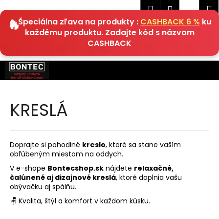
K
Hľadať
Náku
M
Prihlásen
EUR
o
🔥 Špeciálna zľava na produkty :
CASHBACK 6 %
ku
Späť
Späť
košík
š
každému produktu. Zadajte kód s názvom
í
CASHBACK
Č
k
o
Prejsť
p
na
obsah
o
t
KRESLÁ
r
e
b
Doprajte si pohodlné
kreslo
, ktoré sa stane vaším
u
obľúbeným miestom na oddych.
j
V e-shope
Bontecshop.sk
nájdete
relaxačné,
čalúnené aj dizajnové kreslá
, ktoré doplnia vašu
e
obývačku aj spálňu.
t
🪑 Kvalita, štýl a komfort v každom kúsku.
e
n