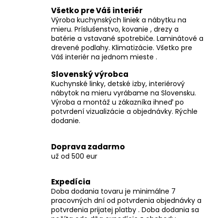
v
Všetko pre Váš interiér
l
Výroba kuchynských liniek a nábytku na
á
mieru. Príslušenstvo, kovanie , drezy a
d
batérie a vstavané spotrebiče. Laminátové a
a
drevené podlahy. Klimatizácie. Všetko pre
c
Váš interiér na jednom mieste .
i
Slovenský výrobca
e
Kuchynské linky, detské izby, interiérový
p
nábytok na mieru vyrábame na Slovensku.
r
Výroba a montáž u zákazníka ihneď po
v
potvrdení vizualizácie a objednávky. Rýchle
k
dodanie.
y
v
Doprava zadarmo
ý
už od 500 eur
p
i
Expedícia
s
Doba dodania tovaru je minimálne 7
u
pracovných dní od potvrdenia objednávky a
potvrdenia prijatej platby . Doba dodania sa