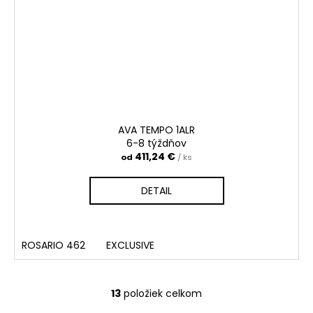
AVA TEMPO 1ALR
6-8 týždňov
411,24 €
od
/ ks
DETAIL
ROSARIO 462
EXCLUSIVE
13
položiek celkom
O