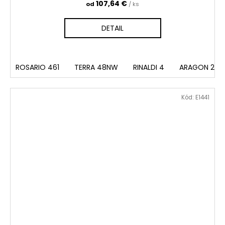
107,64 €
od
/ ks
DETAIL
ROSARIO 461
TERRA 48NW
RINALDI 4
ARAGON 20
Kód:
E1441