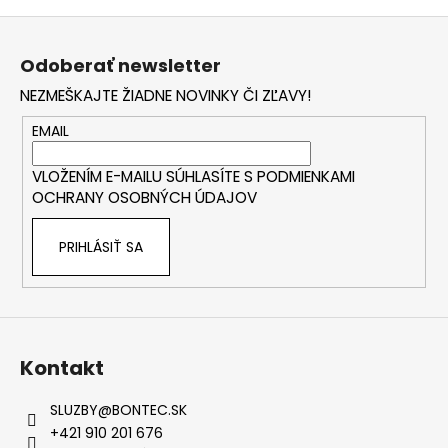
Z
á
Odoberať newsletter
p
NEZMEŠKAJTE ŽIADNE NOVINKY ČI ZĽAVY!
ä
t
EMAIL
i
VLOŽENÍM E-MAILU SÚHLASÍTE S
PODMIENKAMI
e
OCHRANY OSOBNÝCH ÚDAJOV
PRIHLÁSIŤ SA
Kontakt
SLUZBY
@
BONTEC.SK
+421 910 201 676