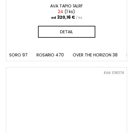
AVA TAPIO 1ALRF
24
(
1 ks
)
320,16 €
od
/ ks
DETAIL
SORO 97
ROSARIO 470
OVER THE HORIZON 38
EX
Kód:
E18074