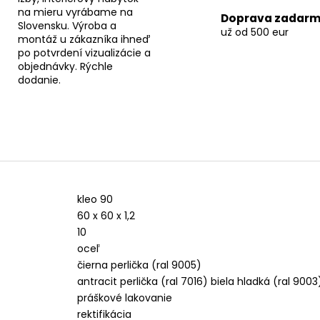
na mieru vyrábame na
Doprava zadar
Slovensku. Výroba a
už od 500 eur
montáž u zákazníka ihneď
po potvrdení vizualizácie a
objednávky. Rýchle
dodanie.
kleo 90
60 x 60 x 1,2
10
oceľ
čierna perlička (ral 9005)
antracit perlička (ral 7016) biela hladká (ral 9003
práškové lakovanie
rektifikácia