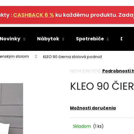
kty :
CASHBACK 6 %
ku každému produktu. Zada
Čo potrebujete nájsť?
 Novinky
Nábytok
Spotrebiče
Deko
HĽADAŤ
lenským stolom
KLEO 90 čierna stolová podnož
Priemerné
NEOHODNOTENÉ
Podrobnosti 
hodnotenie
Odporúčame
KLEO 90 ČI
produktu
je
0,0
z
5
Možnosti doručenia
hviezdičiek.
Skladom
(
1 ks
)