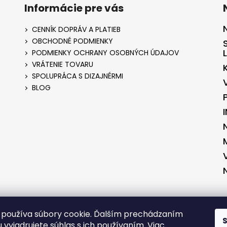
Informácie pre vás
CENNÍK DOPRÁV A PLATIEB
OBCHODNÉ PODMIENKY
PODMIENKY OCHRANY OSOBNÝCH ÚDAJOV
VRÁTENIE TOVARU
SPOLUPRÁCA S DIZAJNÉRMI
BLOG
ENÉ V SPOLUPRÁCI S KVALITNYESHOP.SK
VYTVORENÉ V SPOLUPRÁCI S 
používa súbory cookie. Ďalším prechádzaním
 vyjadrujete súhlas s ich používaním. Viac