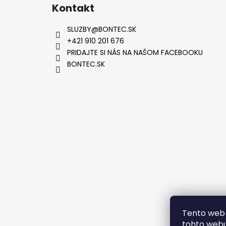
Kontakt
SLUZBY
@
BONTEC.SK
+421 910 201 676
PRIDAJTE SI NÁS NA NAŠOM FACEBOOKU
BONTEC.SK
VYTVOR
Tento web 
tohto webu