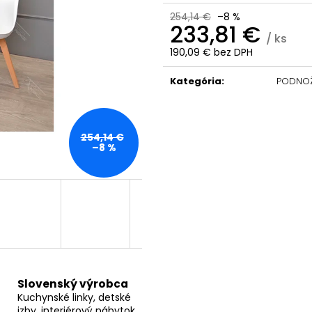
254,14 €
–8 %
233,81 €
/ ks
190,09 € bez DPH
Jednotková
cena:
Kategória
:
PODNOŽ
254,14 €
–8 %
Slovenský výrobca
Kuchynské linky, detské
izby, interiérový nábytok