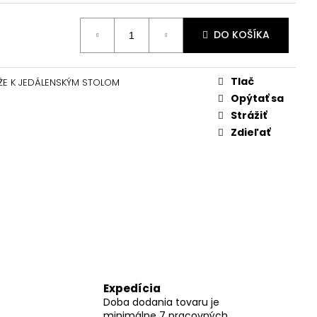
DO KOŠÍKA
Tlač
E K JEDÁLENSKÝM STOLOM
Opýtať sa
Strážiť
Zdieľať
Expedícia
Doba dodania tovaru je
minimálne 7 pracovných