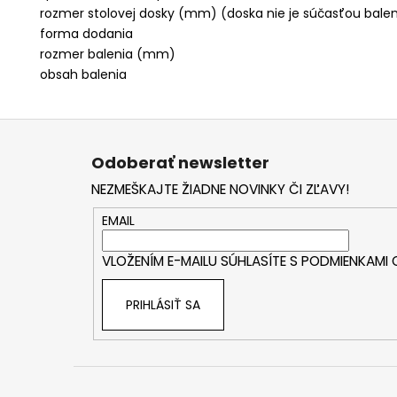
rozmer stolovej dosky (mm) (doska nie je súčasťou balen
forma dodania
rozmer balenia (mm)
obsah balenia
Z
á
Odoberať newsletter
p
NEZMEŠKAJTE ŽIADNE NOVINKY ČI ZĽAVY!
ä
t
EMAIL
i
VLOŽENÍM E-MAILU SÚHLASÍTE S
PODMIENKAMI
e
PRIHLÁSIŤ SA