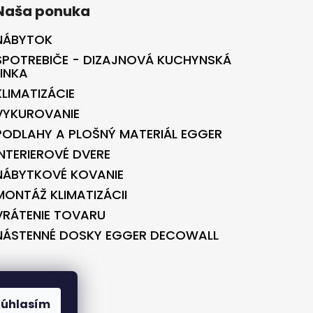
Naša ponuka
NÁBYTOK
SPOTREBIČE - DIZAJNOVÁ KUCHYNSKÁ
LINKA
KLIMATIZÁCIE
VYKUROVANIE
PODLAHY A PLOŠNÝ MATERIÁL EGGER
INTERIEROVÉ DVERE
NÁBYTKOVÉ KOVANIE
MONTÁŽ KLIMATIZÁCII
VRÁTENIE TOVARU
NÁSTENNÉ DOSKY EGGER DECOWALL
BONTEC.SK
Súhlasím