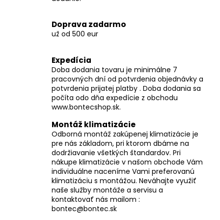
č
a
m
Doprava zadarmo
e
už od 500 eur
Expedícia
Doba dodania tovaru je minimálne 7
pracovných dní od potvrdenia objednávky a
potvrdenia prijatej platby . Doba dodania sa
počíta odo dňa expedície z obchodu
www.bontecshop.sk.
Montáž klimatizácie
Odborná montáž zakúpenej klimatizácie je
pre nás základom, pri ktorom dbáme na
dodržiavanie všetkých štandardov. Pri
nákupe klimatizácie v našom obchode Vám
individuálne naceníme Vami preferovanú
klimatizáciu s montážou. Neváhajte využiť
naše služby montáže a servisu a
kontaktovať nás mailom :
bontec@bontec.sk