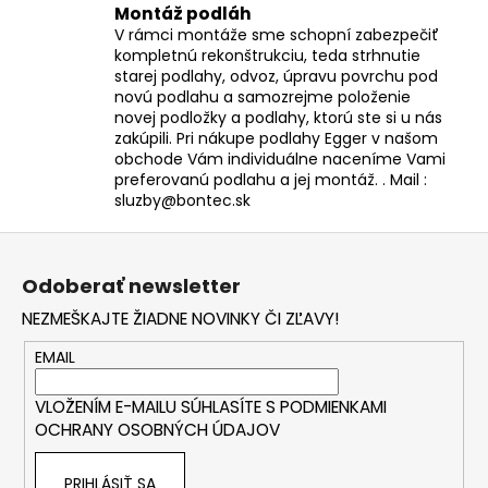
Montáž podláh
V rámci montáže sme schopní zabezpečiť
kompletnú rekonštrukciu, teda strhnutie
starej podlahy, odvoz, úpravu povrchu pod
novú podlahu a samozrejme položenie
novej podložky a podlahy, ktorú ste si u nás
zakúpili. Pri nákupe podlahy Egger v našom
obchode Vám individuálne naceníme Vami
preferovanú podlahu a jej montáž. . Mail :
sluzby@bontec.sk
Z
á
Odoberať newsletter
p
NEZMEŠKAJTE ŽIADNE NOVINKY ČI ZĽAVY!
ä
t
EMAIL
i
VLOŽENÍM E-MAILU SÚHLASÍTE S
PODMIENKAMI
e
OCHRANY OSOBNÝCH ÚDAJOV
PRIHLÁSIŤ SA