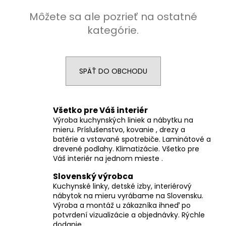
á
Môžete sa ale pozrieť na ostatné
j
kategórie.
s
ť
?
SPÄŤ DO OBCHODU
Všetko pre Váš interiér
HĽADAŤ
Výroba kuchynských liniek a nábytku na
mieru. Príslušenstvo, kovanie , drezy a
batérie a vstavané spotrebiče. Laminátové a
drevené podlahy. Klimatizácie. Všetko pre
Váš interiér na jednom mieste .
O
d
Slovenský výrobca
p
Kuchynské linky, detské izby, interiérový
o
nábytok na mieru vyrábame na Slovensku.
r
Výroba a montáž u zákazníka ihneď po
ú
potvrdení vizualizácie a objednávky. Rýchle
dodanie.