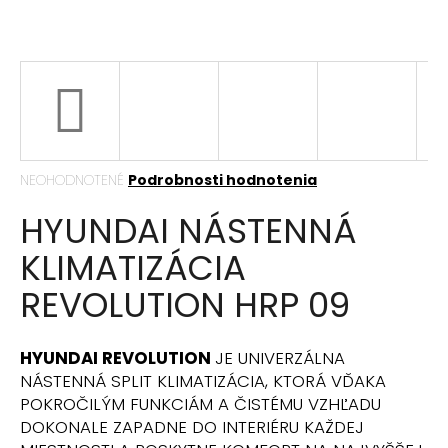
á
j
s
ť
?
Priemerné
NEOHODNOTENÉ
Podrobnosti hodnotenia
hodnotenie
HYUNDAI NÁSTENNÁ
produktu
HĽADAŤ
je
KLIMATIZÁCIA
0,0
z
REVOLUTION HRP 09
5
hviezdičiek.
O
d
HYUNDAI REVOLUTION
JE UNIVERZÁLNA
p
NÁSTENNÁ SPLIT KLIMATIZÁCIA, KTORÁ VĎAKA
o
POKROČILÝM FUNKCIÁM A ČISTÉMU VZHĽADU
r
DOKONALE ZAPADNE DO INTERIÉRU KAŽDEJ
ú