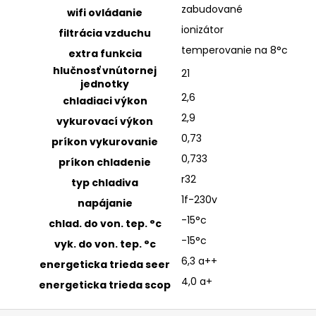
zabudované
wifi ovládanie
ionizátor
filtrácia vzduchu
temperovanie na 8°c
extra funkcia
hlučnosť vnútornej
21
jednotky
2,6
chladiaci výkon
2,9
vykurovací výkon
0,73
príkon vykurovanie
0,733
príkon chladenie
r32
typ chladiva
1f-230v
napájanie
-15°c
chlad. do von. tep. °c
-15°c
vyk. do von. tep. °c
6,3 a++
energeticka trieda seer
4,0 a+
energeticka trieda scop