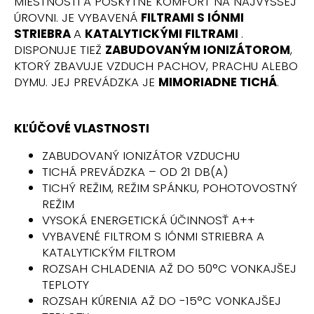
č
MIESTNOSTI A POSKYTNE KOMFORT NA NAJVYŠŠEJ
a
ÚROVNI. JE VYBAVENÁ
FILTRAMI S IÓNMI
m
STRIEBRA
A
KATALYTICKÝMI FILTRAMI
.
e
DISPONUJE TIEŽ
ZABUDOVANÝM IONIZÁTOROM
,
KTORÝ ZBAVUJE VZDUCH PACHOV, PRACHU ALEBO
DYMU. JEJ PREVÁDZKA JE
MIMORIADNE TICHÁ
.
KĽÚČOVÉ VLASTNOSTI
ZABUDOVANÝ IONIZÁTOR VZDUCHU
TICHÁ PREVÁDZKA – OD 21 DB(A)
TICHÝ REŽIM, REŽIM SPÁNKU, POHOTOVOSTNÝ
REŽIM
VYSOKÁ ENERGETICKÁ ÚČINNOSŤ A++
VYBAVENÉ FILTROM S IÓNMI STRIEBRA A
KATALYTICKÝM FILTROM
ROZSAH CHLADENIA AŽ DO 50°C VONKAJŠEJ
TEPLOTY
ROZSAH KÚRENIA AŽ DO -15°C VONKAJŠEJ