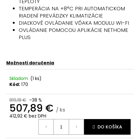
TEPLOTY
TEMPERÁCIA NA +8°C PRI AUTOMATICKOM
RIADENÍ PREVÁDZKY KLIMATIZÁCIE
DIAĽKOVÉ OVLÁDANIE VĎAKA MODULU WI-FI
OVLÁDANIE POMOCOU APLIKÁCIE NETHOME
PLUS
Možnosti doručenia
Skladom
(
1 ks
)
Kód:
170
819,18 €
–38 %
507,89 €
/ ks
412,92 € bez DPH
Jednotková
DO KOŠÍKA
cena: