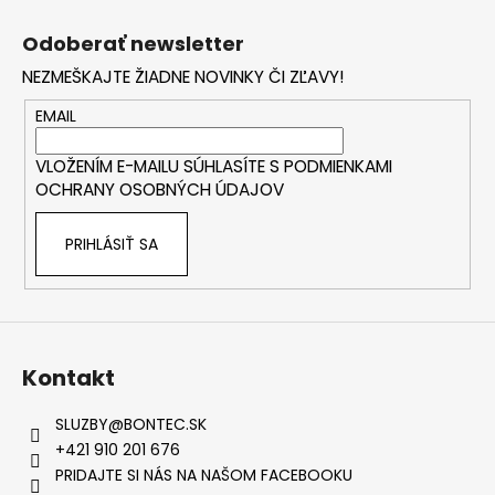
Z
á
Odoberať newsletter
p
NEZMEŠKAJTE ŽIADNE NOVINKY ČI ZĽAVY!
ä
t
EMAIL
i
VLOŽENÍM E-MAILU SÚHLASÍTE S
PODMIENKAMI
e
OCHRANY OSOBNÝCH ÚDAJOV
PRIHLÁSIŤ SA
Kontakt
SLUZBY
@
BONTEC.SK
+421 910 201 676
PRIDAJTE SI NÁS NA NAŠOM FACEBOOKU