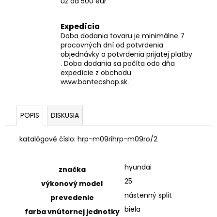
už od 500 eur
Expedícia
Doba dodania tovaru je minimálne 7
pracovných dní od potvrdenia
objednávky a potvrdenia prijatej platby
. Doba dodania sa počíta odo dňa
expedície z obchodu
www.bontecshop.sk.
POPIS
DISKUSIA
katalógové číslo:
hrp-m09rihrp-m09ro/2
hyundai
značka
25
výkonový model
nástenný split
prevedenie
biela
farba vnútornej jednotky