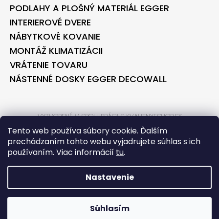
PODLAHY A PLOŠNÝ MATERIÁL EGGER
INTERIEROVÉ DVERE
NÁBYTKOVÉ KOVANIE
MONTÁŽ KLIMATIZÁCII
VRÁTENIE TOVARU
NÁSTENNÉ DOSKY EGGER DECOWALL
VYTVORENÉ V SPOLUPRÁCI S KVALITNYESHOP.SK
VYTVORENÉ V SPOLUPRÁCI S BONTEC.SK
Tento web používa súbory cookie. Ďalším
prechádzaním tohto webu vyjadrujete súhlas s ich
používaním. Viac informácií
tu
.
VYTVORIL SHOPTET
COPYRIGHT 2026
BONTECSHOP
. VŠETKY PRÁVA VYHRADENÉ.
Nastavenie
*** PARTNER PRE STAVEBNÉ
Súhlasím
REKONŠTRUKCIE TECORA
*** PARTNER PRE