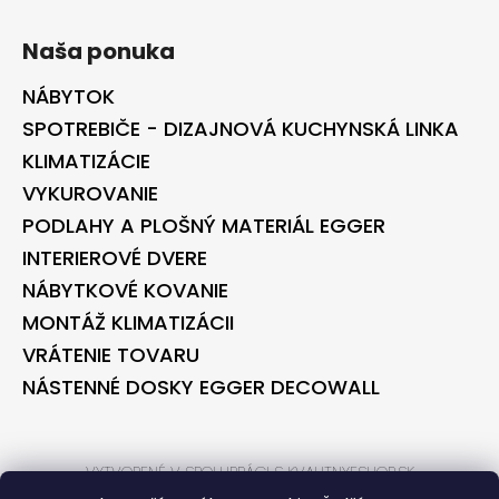
Naša ponuka
NÁBYTOK
SPOTREBIČE - DIZAJNOVÁ KUCHYNSKÁ LINKA
KLIMATIZÁCIE
VYKUROVANIE
PODLAHY A PLOŠNÝ MATERIÁL EGGER
INTERIEROVÉ DVERE
NÁBYTKOVÉ KOVANIE
MONTÁŽ KLIMATIZÁCII
VRÁTENIE TOVARU
NÁSTENNÉ DOSKY EGGER DECOWALL
VYTVORENÉ V SPOLUPRÁCI S KVALITNYESHOP.SK
VYTVORENÉ V SPOLUPRÁCI S BONTEC.SK