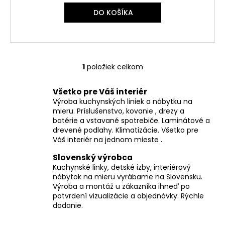
č
a
DO KOŠÍKA
m
e
1
položiek celkom
O
v
Všetko pre Váš interiér
l
Výroba kuchynských liniek a nábytku na
á
mieru. Príslušenstvo, kovanie , drezy a
d
batérie a vstavané spotrebiče. Laminátové a
a
drevené podlahy. Klimatizácie. Všetko pre
c
Váš interiér na jednom mieste .
i
Slovenský výrobca
e
Kuchynské linky, detské izby, interiérový
p
nábytok na mieru vyrábame na Slovensku.
r
Výroba a montáž u zákazníka ihneď po
v
potvrdení vizualizácie a objednávky. Rýchle
k
dodanie.
y