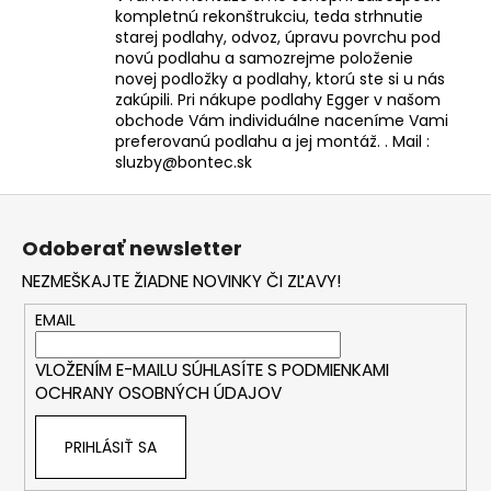
kompletnú rekonštrukciu, teda strhnutie
starej podlahy, odvoz, úpravu povrchu pod
novú podlahu a samozrejme položenie
novej podložky a podlahy, ktorú ste si u nás
zakúpili. Pri nákupe podlahy Egger v našom
obchode Vám individuálne naceníme Vami
preferovanú podlahu a jej montáž. . Mail :
sluzby@bontec.sk
Z
á
Odoberať newsletter
p
NEZMEŠKAJTE ŽIADNE NOVINKY ČI ZĽAVY!
ä
t
EMAIL
i
VLOŽENÍM E-MAILU SÚHLASÍTE S
PODMIENKAMI
e
OCHRANY OSOBNÝCH ÚDAJOV
PRIHLÁSIŤ SA