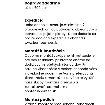
v
Doprava zadarmo
ý
už od 500 eur
p
i
Expedícia
s
Doba dodania tovaru je minimálne 7
u
pracovných dní od potvrdenia objednávky a
potvrdenia prijatej platby . Doba dodania sa
počíta odo dňa expedície z obchodu
www.bontecshop.sk.
Montáž klimatizácie
Odborná montáž zakúpenej klimatizácie je
pre nás základom, pri ktorom dbáme na
dodržiavanie všetkých štandardov. Pri
nákupe klimatizácie v našom obchode Vám
individuálne naceníme Vami preferovanú
klimatizáciu s montážou. Neváhajte využiť
naše služby montáže a servisu a
kontaktovať nás mailom :
bontec@bontec.sk
Montáž podláh
V rámci montáže sme schopní zabezpečiť