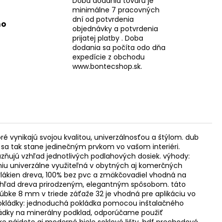
Doba dodania tovaru je
minimálne 7 pracovných
dní od potvrdenia
mo
objednávky a potvrdenia
prijatej platby . Doba
dodania sa počíta odo dňa
expedície z obchodu
www.bontecshop.sk.
é vynikajú svojou kvalitou, univerzálnosťou a štýlom. dub
 sa tak stane jedinečným prvkom vo vašom interiéri.
zňujú vzhľad jednotlivých podlahových dosiek. výhody:
niu univerzálne využiteľná v obytných aj komerčných
 vlákien dreva, 100% bez pvc a zmäkčovadiel vhodná na
vzhľad dreva prirodzeným, elegantným spôsobom. táto
rúbke 8 mm v triede záťaže 32 je vhodná pre aplikáciu vo
pokládky: jednoduchá pokládka pomocou inštalačného
okládky na minerálny podklad, odporúčame použiť
uke nájdete aj moderné biele soklové lišty, hdf prechodové