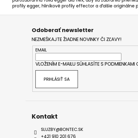
profily egger, hliníkové profily effector a ďalšie origináln
Z
á
Odoberať newsletter
p
NEZMEŠKAJTE ŽIADNE NOVINKY ČI ZĽAVY!
ä
t
EMAIL
i
VLOŽENÍM E-MAILU SÚHLASÍTE S
PODMIENKAMI
e
PRIHLÁSIŤ SA
Kontakt
SLUZBY
@
BONTEC.SK
+421 910 201 676