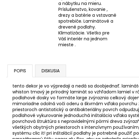
a nábytku na mieru.
Príslušenstvo, kovanie ,
drezy a batérie a vstavané
spotrebiče. Laminátové a
drevené podlahy.
Klimatizácie. Všetko pre
Váš interiér na jednom
mieste .
POPIS
DISKUSIA
tento dekor je vo výpredaji a nedá sa doobjednať. laminát
whiston tmavý je prírodný laminát so vzhľadom lamiel v r
podlahové dosky vo formáte large zvýraznia celkový dojem
mimoriadne odolná voči oderu a škvrnám vďaka povrchu z 
priestoroch antistatický a antibakteriálny povrch odpudzu
podlahové vykurovanie jednoduchá inštalácia vďaka syst
povrchová štruktúra s nepravidelnými pórmi dreva zvýrazňu
všetkých obytných priestoroch s intenzívnym používaním
systému clic it! pri inštalácií podlahy je potrebné použi
parozábrannú fóliu egger alu flex, aby sa zabránilo prienik