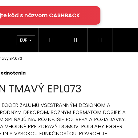
jte kód s názvom CASHBACK
Hľadať
Prihlásenie
Nákupný
rácie
Klimatizácia
Podlahy Egger
EUR
mavý EPL073
košík
hodnotenia
N TMAVÝ EPL073
 EGGER ZAUJMÚ VŠESTRANNÝM DESIGNOM A
ÍRODNÝM DEKOROM, RÔZNYM FORMÁTOM DOSIEK A
SPĹŇAJÚ NAJRÔZNEJŠIE POTREBY A POŽIADAVKY.
E A VHODNÉ PRE ZDRAVÝ DOMOV: PODLAHY EGGER
AJN S VYSOKOU FUNKČNOSŤOU. POVRCH JE