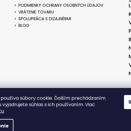
PODMIENKY OCHRANY OSOBNÝCH ÚDAJOV
VRÁTENIE TOVARU
SPOLUPRÁCA S DIZAJNÉRMI
BLOG
ENÉ V SPOLUPRÁCI S KVALITNYESHOP.SK
VYTVORENÉ V SPOLUPRÁCI S 
používa súbory cookie. Ďalším prechádzaním
 vyjadrujete súhlas s ich používaním. Viac
tu
.
RADENÉ.
nie