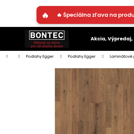
K
o
🔥 Špeciálna zľava na produ
Späť
Späť
š
do
do
í
Prejsť
k
obchodu
obchodu
na
Akcia, Výpredaj,
obsah
Domov
Podlahy Egger
Podlahy Egger
Laminátové