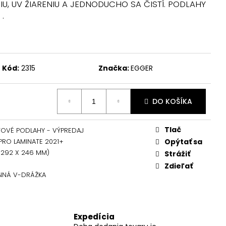
, UV ŽIARENIU A JEDNODUCHO SA ČISTÍ. PODLAHY
.
Kód:
2315
Značka:
EGGER
DO KOŠÍKA
Tlač
TOVÉ PODLAHY - VÝPREDAJ
PRO LAMINATE 2021+
Opýtať sa
1292 X 246 MM)
Strážiť
Zdieľať
NNÁ V-DRÁŽKA
Expedícia