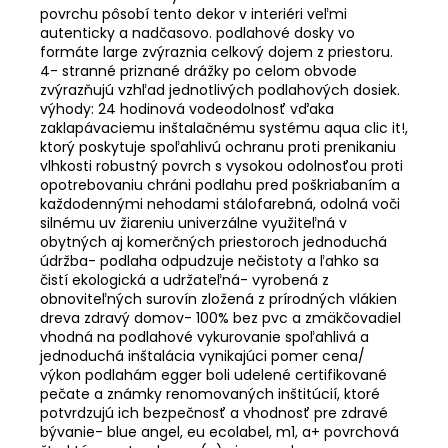
povrchu pôsobí tento dekor v interiéri veľmi
autenticky a nadčasovo. podlahové dosky vo
formáte large zvýraznia celkový dojem z priestoru.
4- stranné priznané drážky po celom obvode
zvýrazňujú vzhľad jednotlivých podlahových dosiek.
výhody: 24 hodinová vodeodolnosť vďaka
zaklapávaciemu inštalačnému systému aqua clic it!,
ktorý poskytuje spoľahlivú ochranu proti prenikaniu
vlhkosti robustný povrch s vysokou odolnosťou proti
opotrebovaniu chráni podlahu pred poškriabaním a
každodennými nehodami stálofarebná, odolná voči
silnému uv žiareniu univerzálne využiteľná v
obytných aj komerčných priestoroch jednoduchá
údržba- podlaha odpudzuje nečistoty a ľahko sa
čistí ekologická a udržateľná- vyrobená z
obnoviteľných surovín zložená z prírodných vlákien
dreva zdravý domov- 100% bez pvc a zmäkčovadiel
vhodná na podlahové vykurovanie spoľahlivá a
jednoduchá inštalácia vynikajúci pomer cena/
výkon podlahám egger boli udelené certifikované
pečate a známky renomovaných inštitúcií, ktoré
potvrdzujú ich bezpečnosť a vhodnosť pre zdravé
bývanie- blue angel, eu ecolabel, m1, a+ povrchová