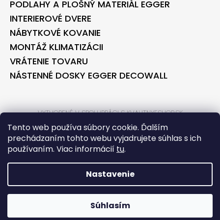
PODLAHY A PLOŠNÝ MATERIÁL EGGER
INTERIEROVÉ DVERE
NÁBYTKOVÉ KOVANIE
MONTÁŽ KLIMATIZÁCII
VRÁTENIE TOVARU
NÁSTENNÉ DOSKY EGGER DECOWALL
VYTVORENÉ V SPOLUPRÁCI S KVALITNYESHOP.SK
VYTVORENÉ V SPOLUPRÁCI S BONTEC.SK
Tento web používa súbory cookie. Ďalším
prechádzaním tohto webu vyjadrujete súhlas s ich
používaním. Viac informácií
tu
.
VYTVORIL SHOPTET
COPYRIGHT 2026
BONTECSHOP
. VŠETKY PRÁVA VYHRADENÉ.
Nastavenie
*** PARTNER PRE STAVEBNÉ
Súhlasím
REKONŠTRUKCIE TECORA
*** PARTNER PRE