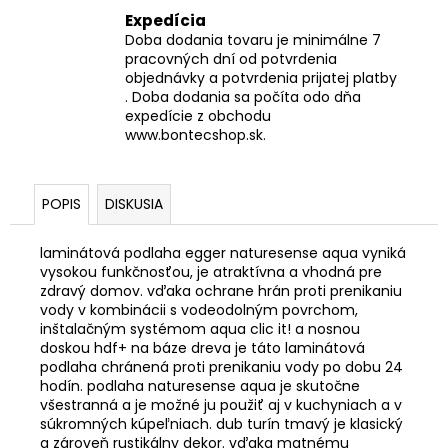
Expedícia
Doba dodania tovaru je minimálne 7
pracovných dní od potvrdenia
objednávky a potvrdenia prijatej platby
. Doba dodania sa počíta odo dňa
expedície z obchodu
www.bontecshop.sk.
POPIS
DISKUSIA
laminátová podlaha egger naturesense aqua vyniká
vysokou funkčnosťou, je atraktívna a vhodná pre
zdravý domov. vďaka ochrane hrán proti prenikaniu
vody v kombinácii s vodeodolným povrchom,
inštalačným systémom aqua clic it! a nosnou
doskou hdf+ na báze dreva je táto laminátová
podlaha chránená proti prenikaniu vody po dobu 24
hodín. podlaha naturesense aqua je skutočne
všestranná a je možné ju použiť aj v kuchyniach a v
súkromných kúpeľniach. dub turín tmavý je klasický
a zároveň rustikálny dekor. vďaka matnému