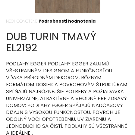
á
j
Priemerné
NEOHODNOTENÉ
Podrobnosti hodnotenia
s
hodnotenie
ť
DUB TURIN TMAVÝ
produktu
?
je
EL2192
0,0
z
5
hviezdičiek.
PODLAHY EGGER PODLAHY EGGER ZAUJMÚ
VŠESTRANNÝM DESIGNOM A FUNKČNOSŤOU.
HĽADAŤ
VĎAKA PRÍRODNÝM DEKOROM, RÔZNYM
FORMÁTOM DOSIEK A POVRCHOVÝM ŠTRUKTÚRAM
SPĹŇAJÚ NAJRÔZNEJŠIE POTREBY A POŽIADAVKY.
O
UNIVERZÁLNE, ATRAKTÍVNE A VHODNÉ PRE ZDRAVÝ
d
DOMOV: PODLAHY EGGER SPÁJAJÚ NADČASOVÝ
p
DIZAJN S VYSOKOU FUNKČNOSŤOU. POVRCH JE
o
ODOLNÝ VOČI OPOTREBENIU, UV ŽIARENIU A
r
JEDNODUCHO SA ČISTÍ. PODLAHY SÚ VŠESTRANNÉ
ú
A IDEÁLNE .