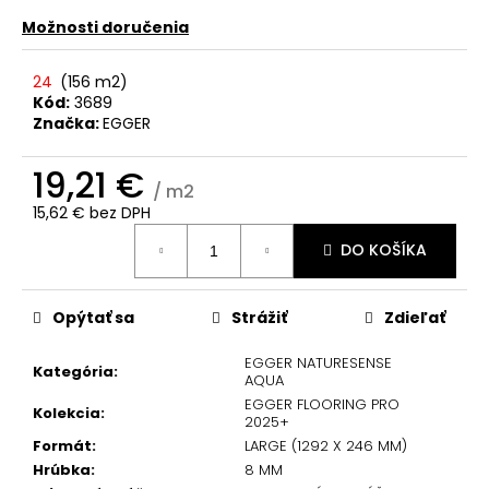
č
a
Možnosti doručenia
m
e
24
(
156 m2
)
Kód:
3689
Značka:
EGGER
19,21 €
/ m2
15,62 € bez DPH
Jednotková
DO KOŠÍKA
cena:
Opýtať sa
Strážiť
Zdieľať
EGGER NATURESENSE
Kategória
:
AQUA
EGGER FLOORING PRO
Kolekcia
:
2025+
Formát
:
LARGE (1292 X 246 MM)
Hrúbka
:
8 MM