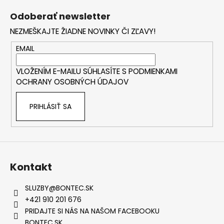
á
Odoberať newsletter
p
NEZMEŠKAJTE ŽIADNE NOVINKY ČI ZĽAVY!
ä
t
EMAIL
i
VLOŽENÍM E-MAILU SÚHLASÍTE S
PODMIENKAMI
e
OCHRANY OSOBNÝCH ÚDAJOV
PRIHLÁSIŤ SA
Kontakt
SLUZBY
@
BONTEC.SK
+421 910 201 676
PRIDAJTE SI NÁS NA NAŠOM FACEBOOKU
BONTEC.SK