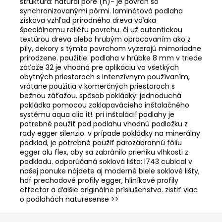
štruktúra: natural pore (n)- je povrch so
synchronizovanými pórmi. laminátová podlaha
získava vzhľad prírodného dreva vďaka
špeciálnemu reliéfu povrchu. či už autentickou
textúrou dreva alebo hrubým opracovaním ako z
píly, dekory s týmto povrchom vyzerajú mimoriadne
prirodzene. použitie: podlaha v hrúbke 8 mm v triede
záťaže 32 je vhodná pre aplikáciu vo všetkých
obytných priestoroch s intenzívnym používaním,
vrátane použitia v komerčných priestoroch s
bežnou záťažou. spôsob pokládky: jednoduchá
pokládka pomocou zaklapavácieho inštalačného
systému aqua clic it!. pri inštalácií podlahy je
potrebné použiť pod podlahu vhodnú podložku z
rady egger silenzio. v prípade pokládky na minerálny
podklad, je potrebné použiť parozábrannú fóliu
egger alu flex, aby sa zabránilo prieniku vlhkosti z
podkladu. odporúčaná soklová lišta: l743 cubical v
našej ponuke nájdete aj moderné biele soklové lišty,
hdf prechodové profily egger, hliníkové profily
effector a ďalšie originálne príslušenstvo. zistiť viac
o podlahách naturesense >>
Z