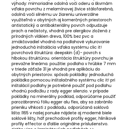
výhody: mimoriadne odolná voči oderu a škvrnám
vďaka povrchu z melamínovej živice stálofarebná,
odolná voči silnému uv žiareniu univerzálne
využiteľná v obytných aj komerčných priestoroch
antistatický a antibakteriálny povrch odpudzuje
prach a nečistoty, vhodná pre alergikov zložená z
prírodných vlákien dreva, 100% bez pvc a
zmäkčovadiel vhodná na podlahové vykurovanie
jednoduchá inštalácia vďaka systému clic it!
povrchová štruktúra: deepskin (d)- povrch s
hlbokou štruktúrou. orientácia štruktúry povrchu je
prevažne lineárna. použitie: podlaha v hrúbke 7 mm
v triede záťaže 31 je vhodná pre aplikáciu do
obytných priestorov. spôsob pokládky: jednoduchá
pokládka pomocou inštalačného systému clic it! pri
inštalácií podlahy je potrebné použiť pod podlahu
vhodnú podložku z rady egger silenzio. v prípade
pokládky na minerálny podklad, odporúčame použiť
parozábrannú fóliu egger alu flex, aby sa zabránilo
prieniku vlhkosti z podkladu. odporúčaná soklová
lišta: l165 v našej ponuke nájdete aj moderné biele
soklové lišty, hdf prechodové profily egger, hliníkové
profily effector a ďalšie originálne príslušenstvo.