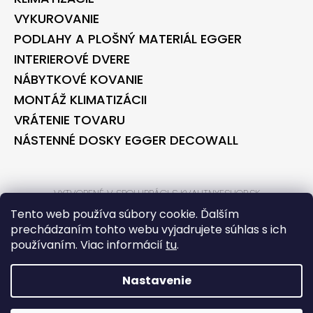
VYKUROVANIE
PODLAHY A PLOŠNÝ MATERIÁL EGGER
INTERIEROVÉ DVERE
NÁBYTKOVÉ KOVANIE
MONTÁŽ KLIMATIZÁCII
VRÁTENIE TOVARU
NÁSTENNÉ DOSKY EGGER DECOWALL
VYTVORENÉ V SPOLUPRÁCI S KVALITNYESHOP.SK
VYTVORENÉ V SPOLUPRÁCI S BONTEC.SK
Tento web používa súbory cookie. Ďalším
prechádzaním tohto webu vyjadrujete súhlas s ich
používaním. Viac informácií
tu
.
VYTVORIL SHOPTET
COPYRIGHT 2026
BONTECSHOP
. VŠETKY PRÁVA VYHRADENÉ.
Nastavenie