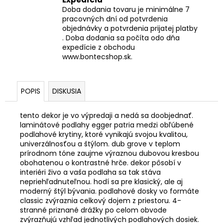
Doba dodania tovaru je minimálne 7
pracovných dní od potvrdenia
objednávky a potvrdenia prijatej platby
. Doba dodania sa počíta odo dňa
expedície z obchodu
www.bontecshop.sk.
POPIS
DISKUSIA
tento dekor je vo výpredaji a nedá sa doobjednať.
laminátové podlahy egger patria medzi obľúbené
podlahové krytiny, ktoré vynikajú svojou kvalitou,
univerzálnosťou a štýlom. dub grove v teplom
prírodnom tóne zaujme výraznou dubovou kresbou
obohatenou o kontrastné hrče. dekor pôsobí v
interiéri živo a vaša podlaha sa tak stáva
nepriehľadnuteľnou. hodí sa pre klasický, ale aj
moderný štýl bývania. podlahové dosky vo formáte
classic zvýraznia celkový dojem z priestoru. 4-
stranné priznané drážky po celom obvode
zvýrazňujú vzhľad jednotlivých podlahových dosiek.