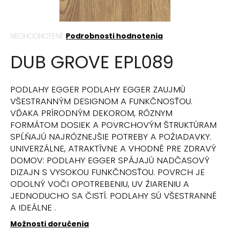
á
j
Priemerné
NEOHODNOTENÉ
Podrobnosti hodnotenia
s
hodnotenie
ť
DUB GROVE EPL089
produktu
?
je
0,0
z
PODLAHY EGGER PODLAHY EGGER ZAUJMÚ
5
VŠESTRANNÝM DESIGNOM A FUNKČNOSŤOU.
hviezdičiek.
VĎAKA PRÍRODNÝM DEKOROM, RÔZNYM
HĽADAŤ
FORMÁTOM DOSIEK A POVRCHOVÝM ŠTRUKTÚRAM
SPĹŇAJÚ NAJRÔZNEJŠIE POTREBY A POŽIADAVKY.
UNIVERZÁLNE, ATRAKTÍVNE A VHODNÉ PRE ZDRAVÝ
DOMOV: PODLAHY EGGER SPÁJAJÚ NADČASOVÝ
O
DIZAJN S VYSOKOU FUNKČNOSŤOU. POVRCH JE
d
ODOLNÝ VOČI OPOTREBENIU, UV ŽIARENIU A
p
JEDNODUCHO SA ČISTÍ. PODLAHY SÚ VŠESTRANNÉ
o
A IDEÁLNE .
r
ú
Možnosti doručenia