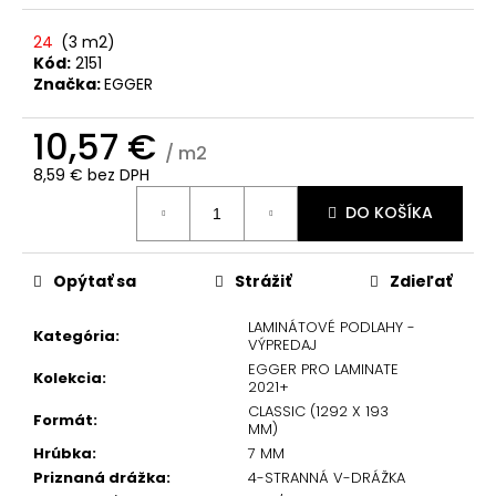
č
a
24
(
3 m2
)
m
Kód:
2151
e
Značka:
EGGER
10,57 €
/ m2
8,59 € bez DPH
Jednotková
DO KOŠÍKA
cena:
Opýtať sa
Strážiť
Zdieľať
LAMINÁTOVÉ PODLAHY -
Kategória
:
VÝPREDAJ
EGGER PRO LAMINATE
Kolekcia
:
2021+
CLASSIC (1292 X 193
Formát
:
MM)
Hrúbka
:
7 MM
Priznaná drážka
:
4-STRANNÁ V-DRÁŽKA