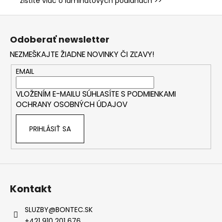
zistite viac o laminátových podlahách >>
Z
á
Odoberať newsletter
p
NEZMEŠKAJTE ŽIADNE NOVINKY ČI ZĽAVY!
ä
t
EMAIL
i
VLOŽENÍM E-MAILU SÚHLASÍTE S
PODMIENKAMI
e
OCHRANY OSOBNÝCH ÚDAJOV
PRIHLÁSIŤ SA
Kontakt
SLUZBY
@
BONTEC.SK
+421 910 201 676